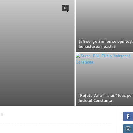
0
Și George Simion se opinteșt
bunăstarea noastră
“Rețeta Valu Traian” leac pe
Județul Constanța
 3