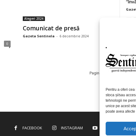
“înv
Gazet
Alegeri 2024
Comunicat de presă
Gazeta Sentinela
-
6 decembrie 2024
0
0
Pagina 3 din 5
Pentru a oferi cea 
stoca și/sau acces
tehnologii ne perm
unice pe acest sit
poate avea afecte n
FACEBOOK
INSTAGRAM
YOUTUBE
Accep