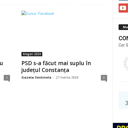
Me
CO
Cer 
Alegeri 2024
iu
PSD s-a făcut mai suplu în
județul Constanța
Gazeta Sentinela
-
27 martie 2024
1
0