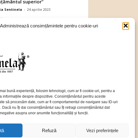
ăţământul superior”
a Sentinela
-
24 aprilie 2023
Administrează consimțămintele pentru cookie-uri
Urrmărește-ne pe Youtube
Urrmărește-ne pe grupul de Facebook
Urmăriți canalul SENTINELA pe
WhatsAp
Urmareste-ne pe X / Twitter
Urmareste-ne pe Google News
mai bună experiență, folosim tehnologii, cum ar fi cookie-uri, pentru a
Urmareste-ne pe TruthSocial
a informațiile despre dispozitive. Consimțământul pentru aceste
ite să procesăm date, cum ar fi comportamentul de navigare sau ID-uri
Urmareste-ne pe Telegram
e. Dacă nu îți dai consimțământul sau îți retragi consimțământul dat
egative asupra unor anumite funcționalități și funcții.
tă
Refuză
Vezi preferințele