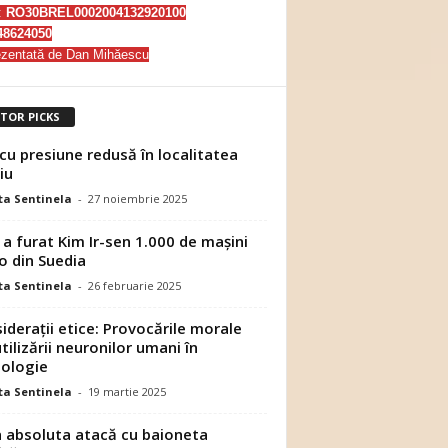
:
RO30BREL0002004132920100
48624050
zentată de Dan Mihăescu
ITOR PICKS
cu presiune redusă în localitatea
iu
a Sentinela
-
27 noiembrie 2025
a furat Kim Ir-sen 1.000 de mașini
o din Suedia
a Sentinela
-
26 februarie 2025
iderații etice: Provocările morale
utilizării neuronilor umani în
ologie
a Sentinela
-
19 martie 2025
 absoluta atacă cu baioneta