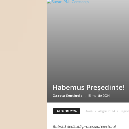
n
e
l
a
.
r
o
Habemus Președinte!
Gazeta Sentinela
-
15 martie 2024
ALEGERI 2024
Acasă
Alegeri 2024
Pagina
Rubrică dedicată procesului electoral