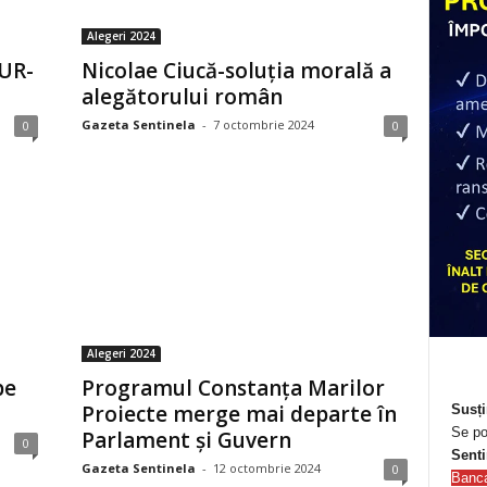
Alegeri 2024
AUR-
Nicolae Ciucă-soluția morală a
alegătorului român
Gazeta Sentinela
-
7 octombrie 2024
0
0
Alegeri 2024
pe
Programul Constanța Marilor
Proiecte merge mai departe în
Susți
Se po
Parlament și Guvern
0
Senti
Gazeta Sentinela
-
12 octombrie 2024
0
Banc