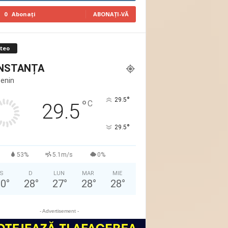
0
Abonați
ABONAȚI-VĂ
teo
NSTANȚA
Senin
°
29.5
°
C
29.5
°
29.5
53%
5.1m/s
0%
S
D
LUN
MAR
MIE
30
°
28
°
27
°
28
°
28
°
- Advertisement -