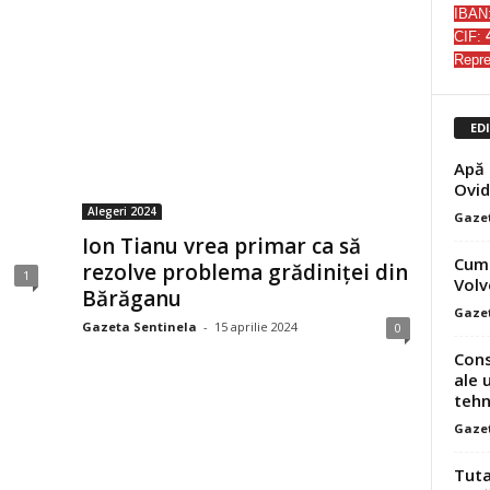
IBAN
CIF:
Repre
ED
Apă 
Ovid
Alegeri 2024
Gazet
Ion Tianu vrea primar ca să
Cum 
rezolve problema grădiniței din
1
Volv
Bărăganu
Gazet
Gazeta Sentinela
-
15 aprilie 2024
0
Cons
ale 
tehn
Gazet
Tuta