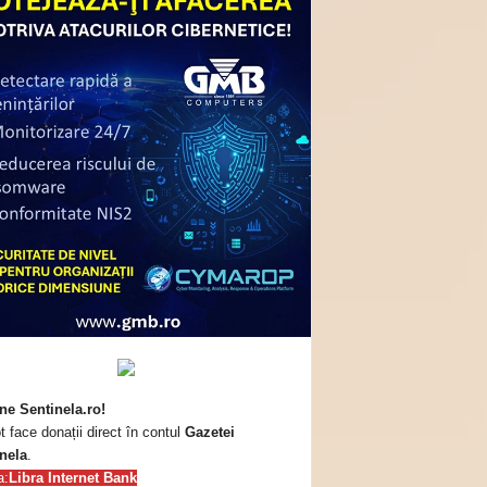
ne Sentinela.ro!
t face donații direct în contul
Gazetei
nela
.
a:
Libra Internet Bank