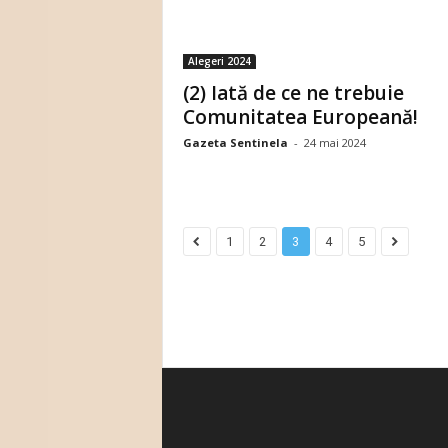
Alegeri 2024
(2) Iată de ce ne trebuie
Comunitatea Europeană!
Gazeta Sentinela
-
24 mai 2024
1
2
3
4
5