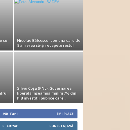
e cu
Nicolae Bălcescu, comuna care de
8 ani vrea să-și recapete rostul
Silviu Coșa (PNL): Guvernarea
ntru
liberală înseamnă minim 7% din
PIB investiții publice care...
490
Fani
ÎMI PLACE
0
Cititori
CONECTAȚI-VĂ