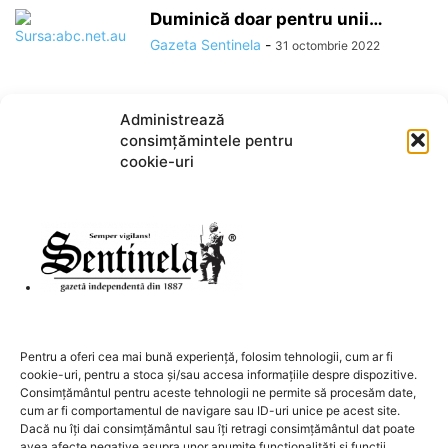
Duminică doar pentru unii…
Gazeta Sentinela
-
31 octombrie 2022
Administrează
consimțămintele pentru
1
2
cookie-uri
DESPRE NOI
Pentru a oferi cea mai bună experiență, folosim tehnologii, cum ar fi
cookie-uri, pentru a stoca și/sau accesa informațiile despre dispozitive.
Contactați-ne:
redactia@sentinela.ro
Consimțământul pentru aceste tehnologii ne permite să procesăm date,
cum ar fi comportamentul de navigare sau ID-uri unice pe acest site.
Dacă nu îți dai consimțământul sau îți retragi consimțământul dat poate
URMAȚI-NE
avea afecte negative asupra unor anumite funcționalități și funcții.