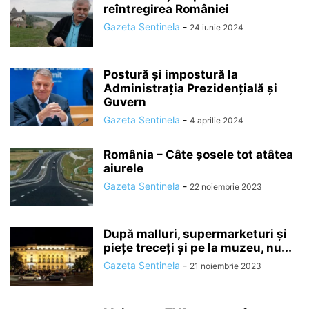
reîntregirea României
Gazeta Sentinela
-
24 iunie 2024
Postură și impostură la
Administrația Prezidențială și
Guvern
Gazeta Sentinela
-
4 aprilie 2024
România – Câte șosele tot atâtea
aiurele
Gazeta Sentinela
-
22 noiembrie 2023
După malluri, supermarketuri și
piețe treceți și pe la muzeu, nu...
Gazeta Sentinela
-
21 noiembrie 2023