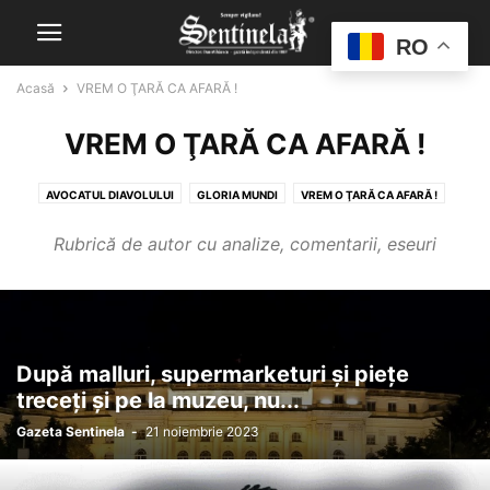
RO
Acasă
VREM O ŢARĂ CA AFARĂ !
VREM O ŢARĂ CA AFARĂ !
AVOCATUL DIAVOLULUI
GLORIA MUNDI
VREM O ŢARĂ CA AFARĂ !
Rubrică de autor cu analize, comentarii, eseuri
După malluri, supermarketuri și piețe
treceți și pe la muzeu, nu...
Gazeta Sentinela
-
21 noiembrie 2023