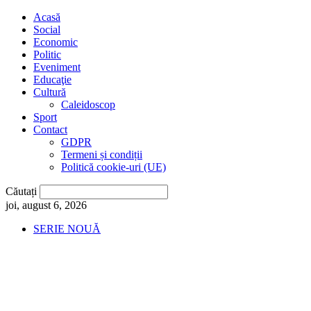
Acasă
Social
Economic
Politic
Eveniment
Educaţie
Cultură
Caleidoscop
Sport
Contact
GDPR
Termeni și condiții
Politică cookie-uri (UE)
Căutați
joi, august 6, 2026
SERIE NOUĂ