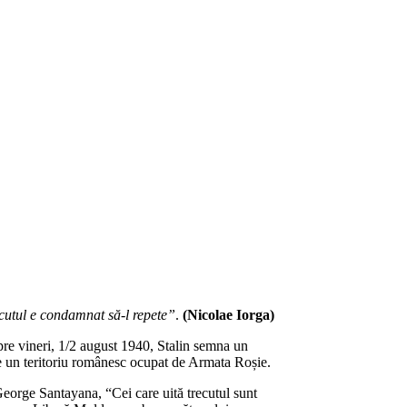
cutul e condamnat să-l repete”
.
(Nicolae Iorga)
spre vineri, 1/2 august 1940, Stalin semna un
pe un teritoriu românesc ocupat de Armata Roșie.
 George Santayana, “Cei care uită trecutul sunt