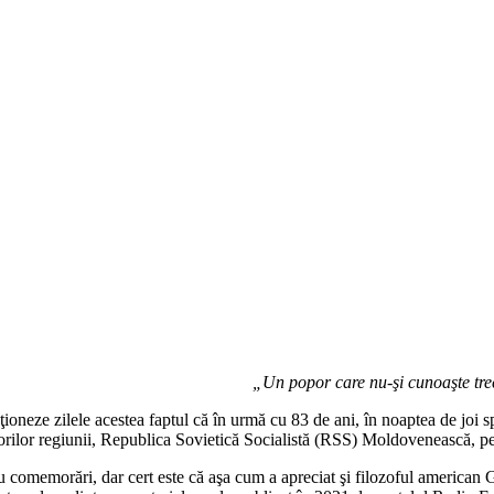
„Un popor care nu-şi cunoaşte tre
ţioneze zilele acestea faptul că în urmă cu 83 de ani, în noaptea de joi 
uitorilor regiunii, Republica Sovietică Socialistă (RSS) Moldovenească, 
i sau comemorări, dar cert este că aşa cum a apreciat şi filozoful american