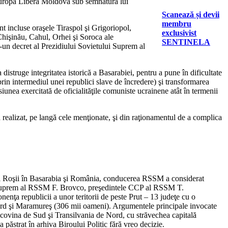
 Europa Liberă Moldova sub semnătura lui
Scanează și devii
membru
incluse oraşele Tiraspol şi Grigoriopol,
exclusivist
hişinău, Cahul, Orhei şi Soroca ale
SENTINELA
r-un decret al Prezidiului Sovietului Suprem al
 distruge integritatea istorică a Basarabiei, pentru a pune în dificultate
(prin intermediul unei republici slave de încredere) şi transformarea
unea exercitată de oficialităţile comuniste ucrainene atât în termenii
s-a realizat, pe langă cele menţionate, şi din raţionamentul de a complica
atei Roşii în Basarabia şi România, conducerea RSSM a considerat
ului Suprem al RSSM F. Brovco, preşedintele CCP al RSSM T.
enţa republicii a unor teritorii de peste Prut – 13 judeţe cu o
Nord şi Maramureş (306 mii oameni). Argumentele principale invocate
Bucovina de Sud şi Transilvania de Nord, cu străvechea capitală
păstrat în arhiva Biroului Politic fără vreo decizie.