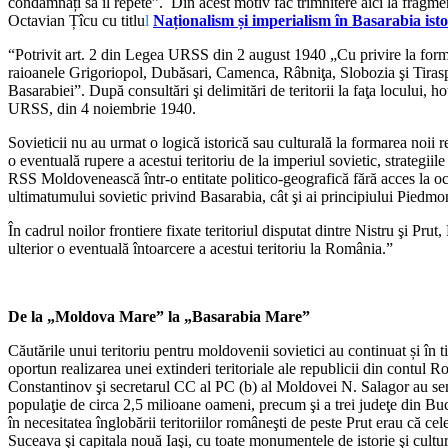
condamnați să îl repete”. Din acest motiv fac trimnitere aici la frag
Octavian Țîcu cu titlu
l
Naționalism și imperialism în Basarabia ist
“Potrivit art. 2 din Legea URSS din 2 august 1940 „Cu privire la fo
raioanele Grigoriopol, Dubăsari, Camenca, Râbniţa, Slobozia şi Tiras
Basarabiei”. După consultări şi delimitări de teritorii la faţa locului,
URSS, din 4 noiembrie 1940.
Sovieticii nu au urmat o logică istorică sau culturală la formarea noii re
o eventuală rupere a acestui teritoriu de la imperiul sovietic, strategi
RSS Moldovenească într-o entitate politico-geografică fără acces la oce
ultimatumului sovietic privind Basarabia, cât şi ai principiului Piedmon
În cadrul noilor frontiere fixate teritoriul disputat dintre Nistru şi Pru
ulterior o eventuală întoarcere a acestui teritoriu la România.”
De la „Moldova Mare” la „Basarabia Mare”
Căutările unui teritoriu pentru moldovenii sovietici au continuat și 
oportun realizarea unei extinderi teritoriale ale republicii din cont
Constantinov şi secretarul CC al PC (b) al Moldovei N. Salagor au semna
populaţie de circa 2,5 milioane oameni, precum şi a trei judeţe din 
în necesitatea înglobării teritoriilor româneşti de peste Prut erau că 
Suceava şi capitala nouă Iaşi, cu toate monumentele de istorie şi cultu