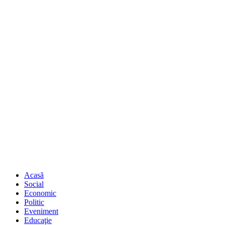
Acasă
Social
Economic
Politic
Eveniment
Educaţie