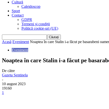
Cultură
Caleidoscop
Sport
Contact
GDPR
Termeni și condiții
Politică cookie-uri (UE)
Acasă
Eveniment
Noaptea în care Stalin i-a făcut pe basarabeni oamen
Eveniment
Noaptea în care Stalin i-a făcut pe basarab
De către
Gazeta Sentinela
-
10 august 2023
19160
1