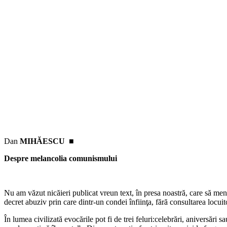
Dan
MIHĂESCU ■
Despre melancolia comunismului
Nu am văzut nicăieri publicat vreun text, în presa noastră, care să men
decret abuziv prin care dintr-un condei înfiinţa, fără consultarea loc
În lumea civilizată evocările pot fi de trei feluri:celebrări, aniversăr