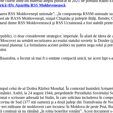
mente culese dintr-un material amplu publicat în 2021 de portalul Radio
orică (II): Apariția RSS Moldovenească
.
rmarea RSS Moldoveneşti unionale”, „în componenţa RSSM unionale sunt 
pol ale RASS Moldoveneşti, oraşul Chişinău şi judeţele Bălţi, Bender, C
 hotarul dintre RSS Moldovenească şi RSS Ucraineană a fost stabilit print
publici, ci doar considerente strategice, imperiale. În afară de ideea de a
ile Moscovei au urmărit securizarea accesului statului sovietic la Dunăre 
anul planetar. La formularea acestei politici nu putem nega rolul şi presi
tist.
t, Basarabia, a încetat să mai fi o entitate compactă unică, iar acest fapt 
în timpul celui de-al Doilea Război Mondial. În contextul înaintării Arm
ul României. Astfel, la 24 august 1944, preşedintele Prezidiului Soviet
t o scrisoare adresată lui Stalin, în care solicitau includerea în compon
Bucovina de Sud (377 mii oameni) şi a două judeţe din Transilvania de 
cele trei milioane de moldoveni care locuiesc în Moldova de peste Prut, 
ră continuă să nu rămână „în robia boierilor români”. Acest document s-a 