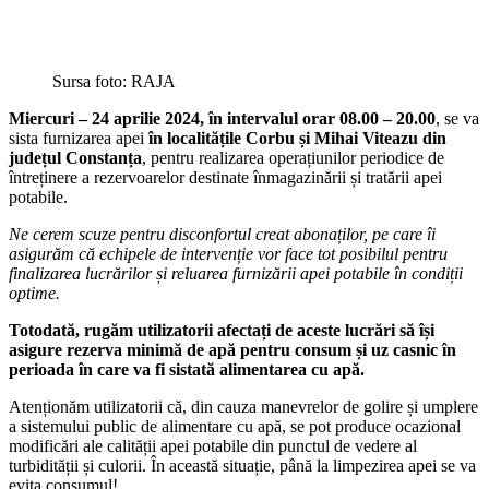
Sursa foto: RAJA
Miercuri – 24 aprilie 2024, în intervalul orar 08.00 – 20.00
, se va
sista furnizarea apei
în localitățile Corbu și Mihai Viteazu din
județul Constanța
, pentru realizarea operațiunilor periodice de
întreținere a rezervoarelor destinate înmagazinării și tratării apei
potabile.
Ne cerem scuze pentru disconfortul creat abonaților, pe care îi
asigurăm că echipele de intervenție vor face tot posibilul pentru
finalizarea lucrărilor și reluarea furnizării apei potabile în condiții
optime.
Totodată, rugăm utilizatorii afectați de aceste lucrări să își
asigure rezerva minimă de apă pentru consum și uz casnic în
perioada în care va fi sistată alimentarea cu apă.
Atenționăm utilizatorii că, din cauza manevrelor de golire și umplere
a sistemului public de alimentare cu apă, se pot produce ocazional
modificări ale calității apei potabile din punctul de vedere al
turbidității și culorii. În această situație, până la limpezirea apei se va
evita consumul!