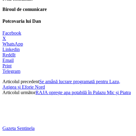
Biroul de comunicare
Potcovaria lui Dan
Facebook
X
WhatsApp
Linkedin
ReddIt
Email
Print
Telegram
Articolul precedent
Se amână lucrare programată pentru Lazu,
Agigea și Eforie Nord
Articolul următor
RAJA oprește apa potabilă în Palazu Mic și Piatra
Gazeta Sentinela