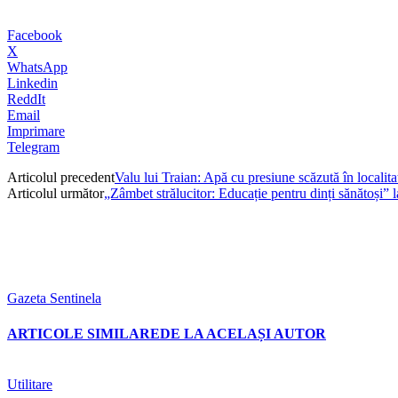
Facebook
X
WhatsApp
Linkedin
ReddIt
Email
Imprimare
Telegram
Articolul precedent
Valu lui Traian: Apă cu presiune scăzută în localita
Articolul următor
„Zâmbet strălucitor: Educație pentru dinți sănătoși”
Gazeta Sentinela
ARTICOLE SIMILARE
DE LA ACELAȘI AUTOR
Utilitare