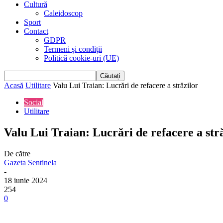
Cultură
Caleidoscop
Sport
Contact
GDPR
Termeni și condiții
Politică cookie-uri (UE)
Acasă
Utilitare
Valu Lui Traian: Lucrări de refacere a străzilor
Social
Utilitare
Valu Lui Traian: Lucrări de refacere a str
De către
Gazeta Sentinela
-
18 iunie 2024
254
0