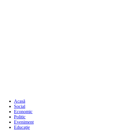
Acasă
Social
Economic
Politic
Eveniment
Educaţie