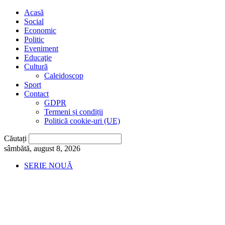
Acasă
Social
Economic
Politic
Eveniment
Educaţie
Cultură
Caleidoscop
Sport
Contact
GDPR
Termeni și condiții
Politică cookie-uri (UE)
Căutați
sâmbătă, august 8, 2026
SERIE NOUĂ