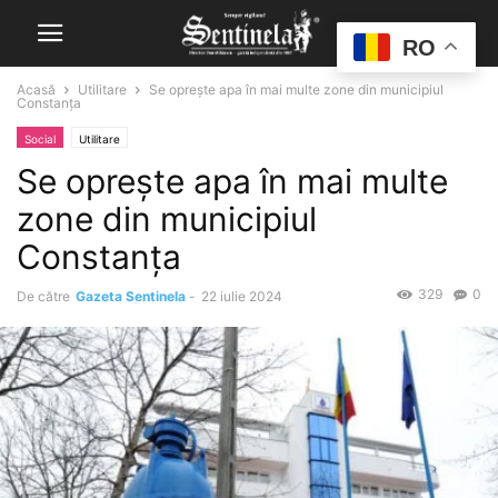
RO
Acasă
Utilitare
Se oprește apa în mai multe zone din municipiul
Constanța
Social
Utilitare
Se oprește apa în mai multe
zone din municipiul
Constanța
329
0
De către
Gazeta Sentinela
-
22 iulie 2024