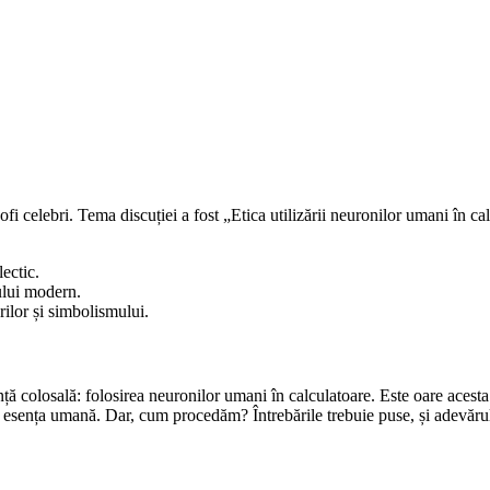
i celebri. Tema discuției a fost „Etica utilizării neuronilor umani în ca
lectic.
ului modern.
urilor și simbolismului.
nță colosală: folosirea neuronilor umani în calculatoare. Este oare acest
 esența umană. Dar, cum procedăm? Întrebările trebuie puse, și adevărul