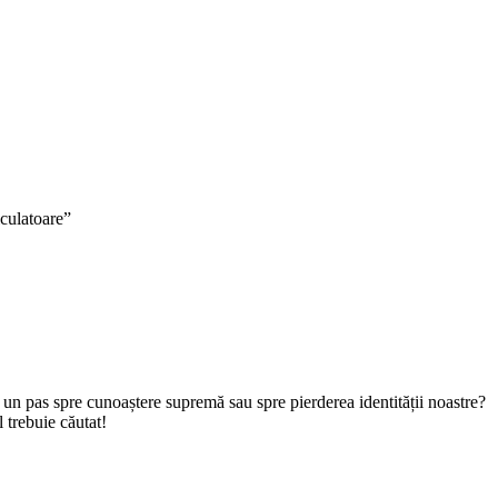
lculatoare”
a un pas spre cunoaștere supremă sau spre pierderea identității noastre?
 trebuie căutat!