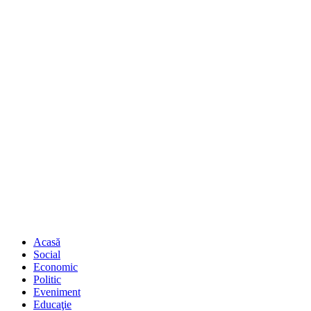
Acasă
Social
Economic
Politic
Eveniment
Educaţie