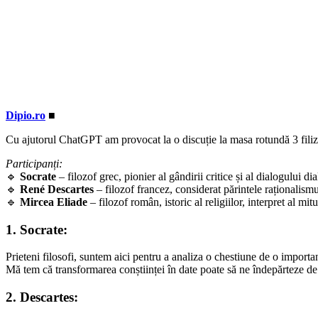
Dipio.ro
■
Cu ajutorul ChatGPT am provocat la o discuție la masa rotundă 3 filizof
Participanți:
🔹
Socrate
– filozof grec, pionier al gândirii critice și al dialogului dia
🔹
René Descartes
– filozof francez, considerat părintele raționalism
🔹
Mircea Eliade
– filozof român, istoric al religiilor, interpret al mit
1. Socrate:
Prieteni filosofi, suntem aici pentru a analiza o chestiune de o importa
Mă tem că transformarea conștiinței în date poate să ne îndepărteze de
2. Descartes: