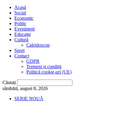
Acasă
Social
Economic
Politic
Eveniment
Educaţie
Cultură
Caleidoscop
Sport
Contact
GDPR
Termeni și condiții
Politică cookie-uri (UE)
Căutați
sâmbătă, august 8, 2026
SERIE NOUĂ