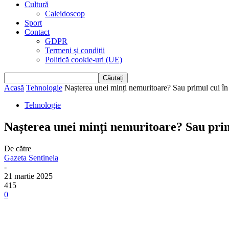
Cultură
Caleidoscop
Sport
Contact
GDPR
Termeni și condiții
Politică cookie-uri (UE)
Acasă
Tehnologie
Nașterea unei minți nemuritoare? Sau primul cui în 
Tehnologie
Nașterea unei minți nemuritoare? Sau primu
De către
Gazeta Sentinela
-
21 martie 2025
415
0