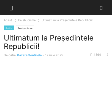
Acasă
Feisbucisme
Ultimatum la Președintele Republicii!
Politic
Feisbucisme
Ultimatum la Președintele
Republicii!
4864
2
De către
Gazeta Sentinela
-
17 iulie 2025