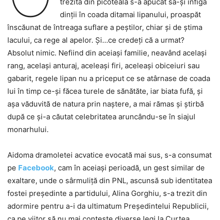
trezită din picoteală s-a apucat să-și înfigă
dinții în coada ditamai lipanului, proaspăt
înscăunat de întreaga suflare a peștilor, chiar și de știma
lacului, ca rege al apelor. Și…ce credeți că a urmat?
Absolut nimic. Nefiind din aceiași familie, neavând același
rang, același anturaj, aceleași firi, aceleași obiceiuri sau
gabarit, regele lipan nu a priceput ce se atârnase de coada
lui în timp ce-și făcea turele de sănătăte, iar biata fufă, și
așa văduvită de natura prin naștere, a mai rămas și știrbă
după ce și-a căutat celebritatea aruncându-se în siajul
monarhului.
Aidoma dramoletei acvatice evocată mai sus, s-a consumat
pe
Facebook
, cam în aceiași perioadă, un gest similar de
exaltare, unde o sârmuliță din PNL, ascunsă sub identitatea
fostei președinte a partidului, Alina Gorghiu, s-a trezit din
adormire pentru a-i da ultimatum Președintelui Republicii,
ca pe viitor să nu mai conteste diverse legi la Curtea