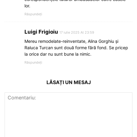
lor.
Răspundeți
Luigi Frigioiu
17 iulie 2025 At 23:59
Mereu remodelate-reinventate, Alina Gorghiu și
Raluca Turcan sunt două forme fără fond. Se pricep
la orice dar nu sunt bune la nimic.
Răspundeți
LĂSAȚI UN MESAJ