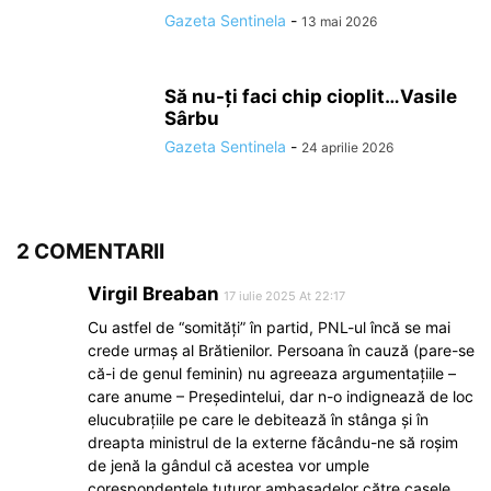
Gazeta Sentinela
-
13 mai 2026
Să nu-ți faci chip cioplit…Vasile
Sârbu
Gazeta Sentinela
-
24 aprilie 2026
2 COMENTARII
Virgil Breaban
17 iulie 2025 At 22:17
Cu astfel de “somităţi” în partid, PNL-ul încă se mai
crede urmaş al Brătienilor. Persoana în cauză (pare-se
că-i de genul feminin) nu agreeaza argumentaţiile –
care anume – Preşedintelui, dar n-o indignează de loc
elucubraţiile pe care le debitează în stânga şi în
dreapta ministrul de la externe făcându-ne să roşim
de jenă la gândul că acestea vor umple
corespondenţele tuturor ambasadelor către casele