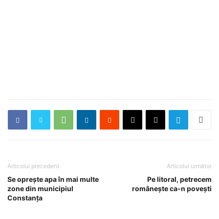
Articolul precedent
Articolul următor
Se oprește apa în mai multe
Pe litoral, petrecem
zone din municipiul
românește ca-n povești
Constanța