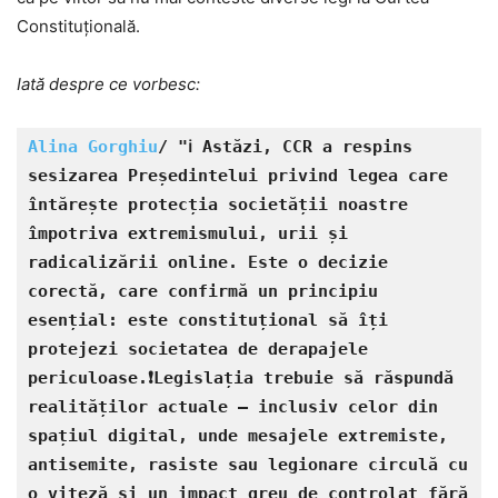
Constituțională.
Iată despre ce vorbesc:
Alina Gorghiu
/ "ℹ️ Astăzi, CCR a respins 
sesizarea Președintelui privind legea care 
întărește protecția societății noastre 
împotriva extremismului, urii și 
radicalizării online. Este o decizie 
corectă, care confirmă un principiu 
esențial: este constituțional să îți 
protejezi societatea de derapajele 
periculoase.❗️Legislația trebuie să răspundă 
realităților actuale – inclusiv celor din 
spațiul digital, unde mesajele extremiste, 
antisemite, rasiste sau legionare circulă cu 
o viteză și un impact greu de controlat fără 