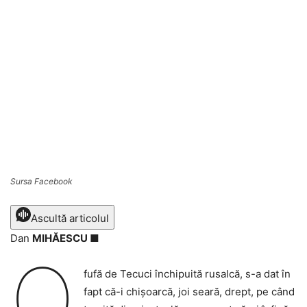
Sursa Facebook
Ascultă articolul
Dan
MIHĂESCU ■
O
fufă de Tecuci închipuită rusalcă, s-a dat în
fapt că-i chișoarcă, joi seară, drept, pe când