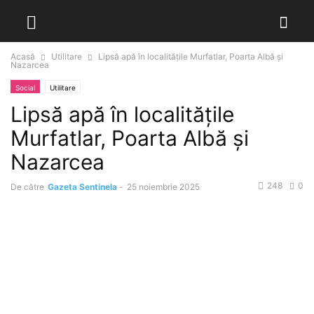
Acasă
Utilitare
Lipsă apă în localitățile Murfatlar, Poarta Albă și
Nazarcea
Social
Utilitare
Lipsă apă în localitățile
Murfatlar, Poarta Albă și
Nazarcea
248
0
De către
Gazeta Sentinela
-
25 noiembrie 2025