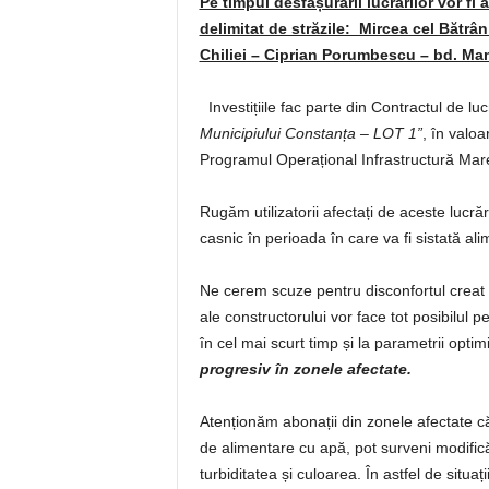
Pe timpul desfășurării lucrărilor vor fi
delimitat de străzile: Mircea cel Bătrâ
Chiliei – Ciprian Porumbescu – bd. Mam
Investițiile fac parte din Contractul de luc
Municipiului Constanța – LOT 1”
, în valoa
Programul Operațional Infrastructură Mar
Rugăm utilizatorii afectați de aceste lucr
casnic în perioada în care va fi sistată al
Ne cerem scuze pentru disconfortul creat a
ale constructorului vor face tot posibilul pe
în cel mai scurt timp și la parametrii optim
progresiv în zonele afectate.
Atenționăm abonații din zonele afectate c
de alimentare cu apă, pot surveni modifică
turbiditatea și culoarea. În astfel de sit