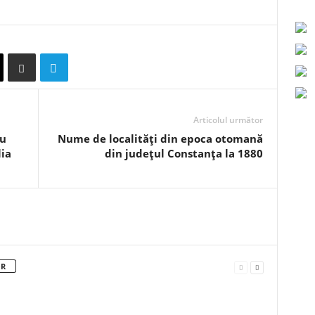
Articolul următor
cu
Nume de localități din epoca otomană
ia
din județul Constanța la 1880
OR