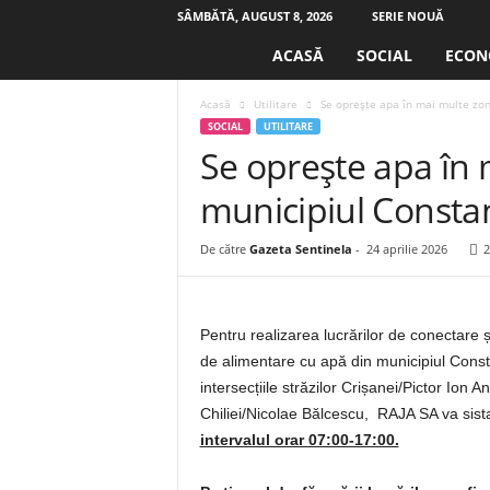
SÂMBĂTĂ, AUGUST 8, 2026
SERIE NOUĂ
S
ACASĂ
SOCIAL
ECON
e
n
Acasă
Utilitare
Se oprește apa în mai multe zon
t
SOCIAL
UTILITARE
i
Se oprește apa în 
n
e
municipiul Consta
l
a
.
De către
Gazeta Sentinela
-
24 aprilie 2026
2
r
o
Pentru realizarea lucrărilor de conectare și
de alimentare cu apă din municipiul Cons
intersecțiile străzilor Crișanei/Pictor Ion
Chiliei/Nicolae Bălcescu, RAJA SA va sis
intervalul orar 07:00-17:00.