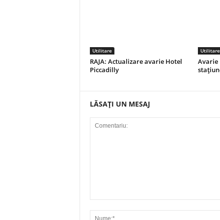
Utilitare
Utilitare
RAJA: Actualizare avarie Hotel
Avarie 
Piccadilly
stațiu
LĂSAȚI UN MESAJ