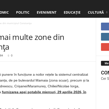
OMIC
POLITIC
EVENIMENT
EDUCAŢIE
CULTURĂ
e din municipiul Constanța
mai multe zone din
nța
84
0
Me
CO
 punere în funcțiune a noilor rețele la sistemul centralizat
Cer 
tanța, de pe bulevardul Mamaia (zona scuar), precum și la
 Andreescu, Crișanei/Maramureș, Chiliei/Nicolae Iorga,
ta
furnizarea apei potabile miercuri, 29 aprilie 2026, în