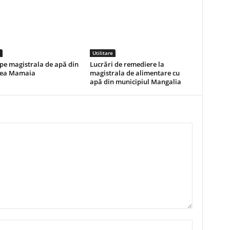
Utilitare
pe magistrala de apă din
Lucrări de remediere la
nea Mamaia
magistrala de alimentare cu
apă din municipiul Mangalia