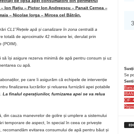
 afectați de lipsa apei consumatorii din perimetrul
n – Ion Rațiu – Pictor Ion Andreescu – Panait Cernea –
aia – Nicolae Iorga – Mircea cel Bătrân.
rări
CL1”Rețele apă și canalizare în zona centrală a
re totală de aproximativ 42 milioane lei, derulat prin
e (POIM).
ări să își asigure rezerva minimă de apă pentru consum și uz
imentarea cu apă.
Susți
Se po
bonaților, pe care îi asigurăm că echipele de intervenție
Senti
ntru finalizarea lucrărilor și reluarea furnizării apei potabile
Banc
IBAN
i.
La finalul operațiunilor, furnizarea apei se va relua
CIF:
Repre
ă, din cauza manevrelor de golire și umplere a sistemului
ri temporare de aspect, în special în ceea ce privește
EDI
uații, recomandăm evitarea consumului de apă pentru băut și