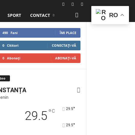
RO
SPORT
CONTACT
490
Fani
ÎMI PLACE
0
Cititori
CONECTAȚI-VĂ
0
Abonați
ABONAȚI-VĂ
teo
NSTANȚA
Senin
°
29.5
°
C
29.5
°
29.5