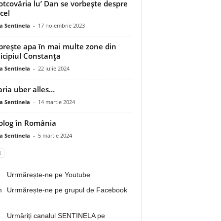
otcovăria lu’ Dan se vorbește despre
cel
a Sentinela
-
17 noiembrie 2023
prește apa în mai multe zone din
cipiul Constanța
a Sentinela
-
22 iulie 2024
ria uber alles…
a Sentinela
-
14 martie 2024
olog în România
a Sentinela
-
5 martie 2024
Urrmărește-ne pe Youtube
Urrmărește-ne pe grupul de Facebook
Urmăriți canalul SENTINELA pe