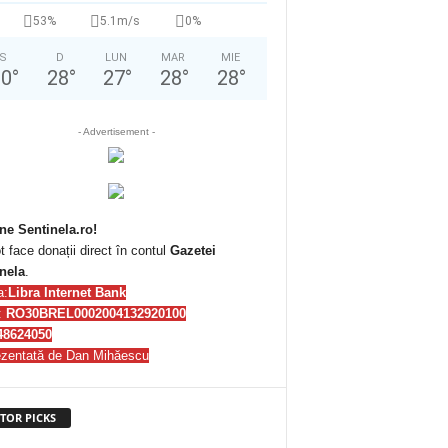
53%
5.1m/s
0%
S
D
LUN
MAR
MIE
30
°
28
°
27
°
28
°
28
°
- Advertisement -
ne Sentinela.ro!
t face donații direct în contul
Gazetei
nela
.
a:
Libra Internet Bank
:
RO30BREL0002004132920100
48624050
zentată de Dan Mihăescu
TOR PICKS