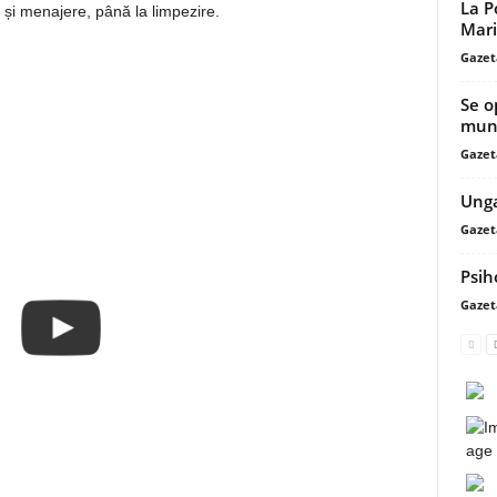
La P
 și menajere, până la limpezire.
Mari
Gazet
Se o
muni
Gazet
Unga
Gazet
Psih
Gazet