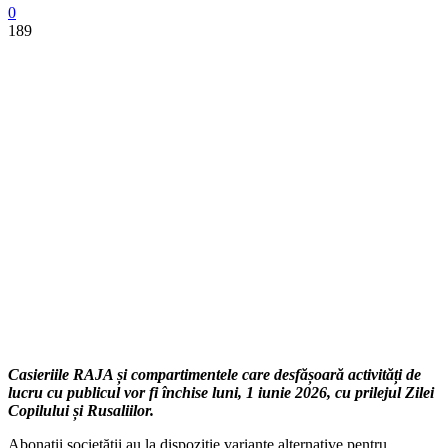
0
189
Casieriile RAJA și compartimentele care desfășoară activități de
lucru cu publicul vor fi închise luni, 1 iunie 2026, cu prilejul Zilei
Copilului și Rusaliilor.
Abonații societății au la dispoziție variante alternative pentru