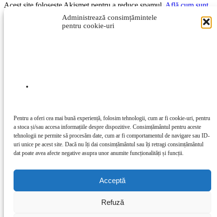
Acest site folosește Akismet pentru a reduce spamul.
Află cum sunt
procesate datele comentariilor tale
.
Administrează consimțămintele
pentru cookie-uri
Pentru a oferi cea mai bună experiență, folosim tehnologii, cum ar fi cookie-uri, pentru
a stoca și/sau accesa informațiile despre dispozitive. Consimțământul pentru aceste
tehnologii ne permite să procesăm date, cum ar fi comportamentul de navigare sau ID-
uri unice pe acest site. Dacă nu îți dai consimțământul sau îți retragi consimțământul
dat poate avea afecte negative asupra unor anumite funcționalități și funcții.
DESPRE NOI
Acceptă
Contactați-ne:
redactia@sentinela.ro
URMAȚI-NE
Refuză
GDPR