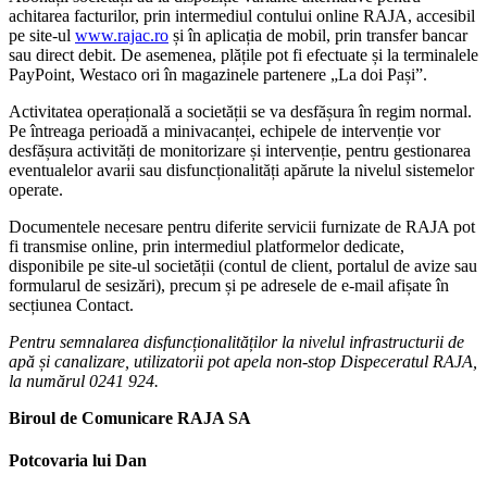
achitarea facturilor, prin intermediul contului online RAJA, accesibil
pe site-ul
www.rajac.ro
și în aplicația de mobil, prin transfer bancar
sau direct debit. De asemenea, plățile pot fi efectuate și la terminalele
PayPoint, Westaco ori în magazinele partenere „La doi Pași”.
Activitatea operațională a societății se va desfășura în regim normal.
Pe întreaga perioadă a minivacanței, echipele de intervenție vor
desfășura activități de monitorizare și intervenție, pentru gestionarea
eventualelor avarii sau disfuncționalități apărute la nivelul sistemelor
operate.
Documentele necesare pentru diferite servicii furnizate de RAJA pot
fi transmise online, prin intermediul platformelor dedicate,
disponibile pe site-ul societății (contul de client, portalul de avize sau
formularul de sesizări), precum și pe adresele de e-mail afișate în
secțiunea Contact.
Pentru semnalarea disfuncționalităților la nivelul infrastructurii de
apă și canalizare, utilizatorii pot apela non-stop Dispeceratul RAJA,
la numărul 0241 924.
Biroul de Comunicare RAJA SA
Potcovaria lui Dan