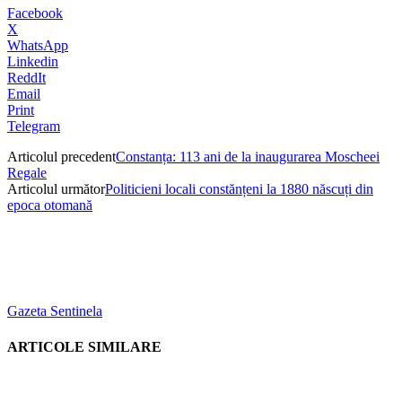
Facebook
X
WhatsApp
Linkedin
ReddIt
Email
Print
Telegram
Articolul precedent
Constanța: 113 ani de la inaugurarea Moscheei
Regale
Articolul următor
Politicieni locali constănțeni la 1880 născuți din
epoca otomană
Gazeta Sentinela
ARTICOLE SIMILARE