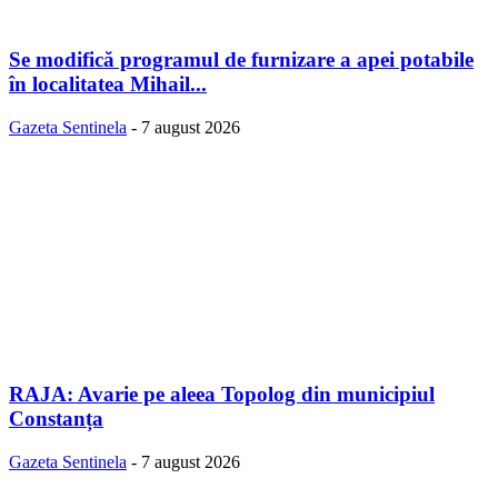
Se modifică programul de furnizare a apei potabile
în localitatea Mihail...
Gazeta Sentinela
-
7 august 2026
RAJA: Avarie pe aleea Topolog din municipiul
Constanța
Gazeta Sentinela
-
7 august 2026