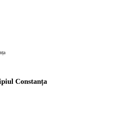
nța
ipiul Constanța