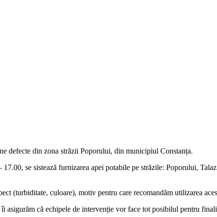
ne defecte din zona străzii Poporului, din municipiul Constanța.
0 – 17.00, se sistează furnizarea apei potabile pe străzile: Poporului, T
pect (turbiditate, culoare), motiv pentru care recomandăm utilizarea ace
îi asigurăm că echipele de intervenție vor face tot posibilul pentru finaliz