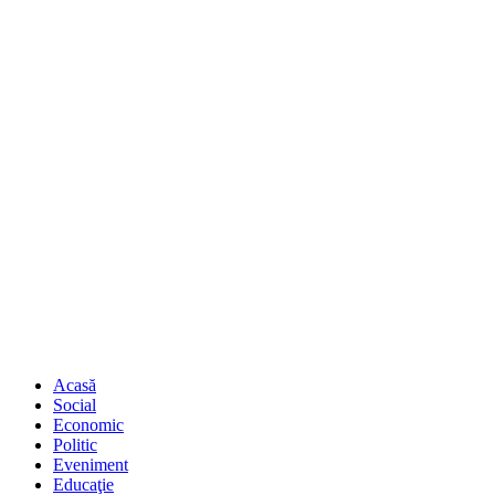
Acasă
Social
Economic
Politic
Eveniment
Educaţie