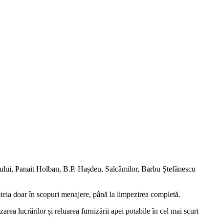
alazului, Panait Holban, B.P. Hașdeu, Salcâmilor, Barbu Ștefănescu
steia doar în scopuri menajere, până la limpezirea completă.
area lucrărilor și reluarea furnizării apei potabile în cel mai scurt