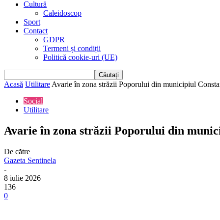
Cultură
Caleidoscop
Sport
Contact
GDPR
Termeni și condiții
Politică cookie-uri (UE)
Acasă
Utilitare
Avarie în zona străzii Poporului din municipiul Consta
Social
Utilitare
Avarie în zona străzii Poporului din munic
De către
Gazeta Sentinela
-
8 iulie 2026
136
0