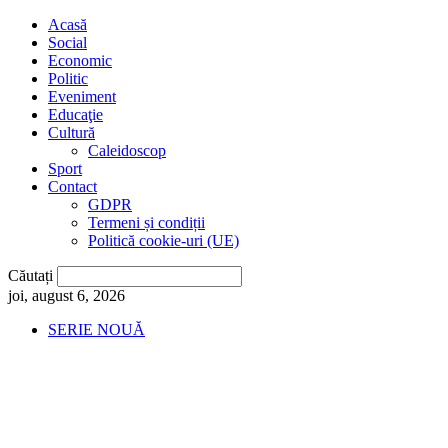
Acasă
Social
Economic
Politic
Eveniment
Educaţie
Cultură
Caleidoscop
Sport
Contact
GDPR
Termeni și condiții
Politică cookie-uri (UE)
Căutați
joi, august 6, 2026
SERIE NOUĂ