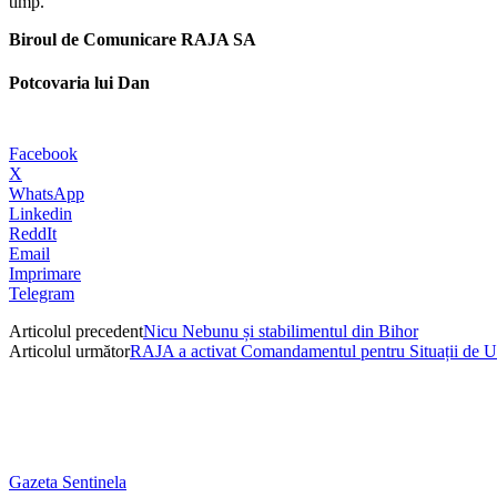
timp.
Biroul de Comunicare RAJA SA
Potcovaria lui Dan
Facebook
X
WhatsApp
Linkedin
ReddIt
Email
Imprimare
Telegram
Articolul precedent
Nicu Nebunu și stabilimentul din Bihor
Articolul următor
RAJA a activat Comandamentul pentru Situații de U
Gazeta Sentinela