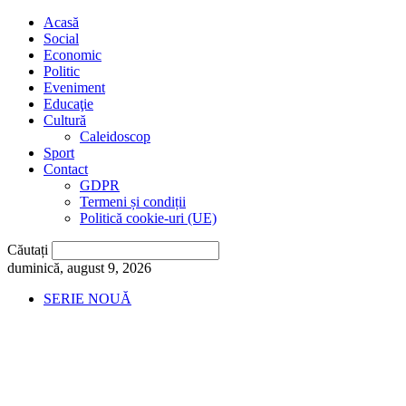
Acasă
Social
Economic
Politic
Eveniment
Educaţie
Cultură
Caleidoscop
Sport
Contact
GDPR
Termeni și condiții
Politică cookie-uri (UE)
Căutați
duminică, august 9, 2026
SERIE NOUĂ