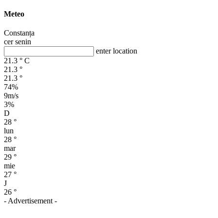
Meteo
Constanța
cer senin
enter location
21.3
°
C
21.3
°
21.3
°
74%
9m/s
3%
D
28
°
lun
28
°
mar
29
°
mie
27
°
J
26
°
- Advertisement -