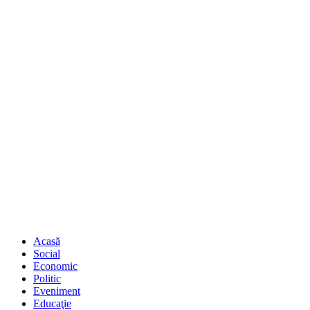
Acasă
Social
Economic
Politic
Eveniment
Educaţie