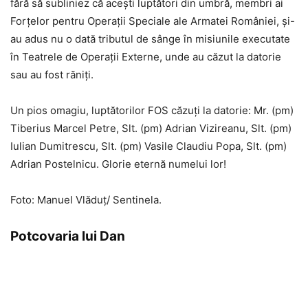
fără să subliniez că acești luptători din umbră, membri ai
Forțelor pentru Operații Speciale ale Armatei României, și-
au adus nu o dată tributul de sânge în misiunile executate
în Teatrele de Operații Externe, unde au căzut la datorie
sau au fost răniți.
Un pios omagiu, luptătorilor FOS căzuți la datorie: Mr. (pm)
Tiberius Marcel Petre, Slt. (pm) Adrian Vizireanu, Slt. (pm)
Iulian Dumitrescu, Slt. (pm) Vasile Claudiu Popa, Slt. (pm)
Adrian Postelnicu. Glorie eternă numelui lor!
Foto: Manuel Vlăduţ/ Sentinela.
Potcovaria lui Dan