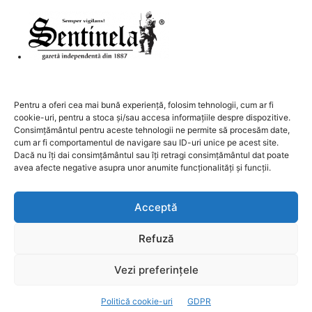
DESPRE NOI
Pentru a oferi cea mai bună experiență, folosim tehnologii, cum ar fi
cookie-uri, pentru a stoca și/sau accesa informațiile despre dispozitive.
Contactați-ne:
redactia@sentinela.ro
Consimțământul pentru aceste tehnologii ne permite să procesăm date,
cum ar fi comportamentul de navigare sau ID-uri unice pe acest site.
Dacă nu îți dai consimțământul sau îți retragi consimțământul dat poate
URMAȚI-NE
avea afecte negative asupra unor anumite funcționalități și funcții.
Acceptă
Refuză
GDPR
Publicitate
Contact
Vezi preferințele
© 2021 Sentinela.ro
Politică cookie-uri
GDPR