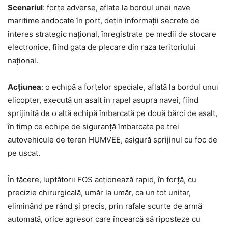
Scenariul
: forțe adverse, aflate la bordul unei nave
maritime andocate în port, dețin informații secrete de
interes strategic național, înregistrate pe medii de stocare
electronice, fiind gata de plecare din raza teritoriului
național.
Acțiunea
: o echipă a forțelor speciale, aflată la bordul unui
elicopter, execută un asalt în rapel asupra navei, fiind
sprijinită de o altă echipă îmbarcată pe două bărci de asalt,
în timp ce echipe de siguranță îmbarcate pe trei
autovehicule de teren HUMVEE, asigură sprijinul cu foc de
pe uscat.
În tăcere, luptătorii FOS acționează rapid, în forță, cu
precizie chirurgicală, umăr la umăr, ca un tot unitar,
eliminând pe rând și precis, prin rafale scurte de armă
automată, orice agresor care încearcă să riposteze cu