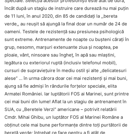
Speciale. Selecția acestor profesioniști este atât de dură,
încât după un stagiu de instruire care durează nu mai puțin
de 11 luni, în anul 2020, din 85 de candidați la ,,bereta
verde,, au reușit să ajungă la final doar un număr de 24 de
oameni. Testele de rezistență sau presiunea psihologică
sunt extreme. Antrenamente de noapte cu bușteni cărați în
grup, nesomn, marșuri extenuante ziua și noaptea, pe
ploaie, vânt, ninsoare sau îngheț, în apă sau mlaștini,
legătura cu exteriorul ruptă (inclusiv telefonul mobil),
cursuri de supraviețuire în mediu ostil și alte „delicatesuri
alese” … în urma cărora doar cei mai rezistenți și mai buni,
ajung să fie admiși în rândurile forțelor speciale, elita
Armatei României. Iar luptătorii FOS ai Marinei, sunt printre
cei mai buni din lume! Aflat la un stagiu de antrenament în
SUA, cu „Beretele Verzi” americane – potrivit relatării
Cmdr. Mihai Ghibu, un luptător FOS al Marinei Române a
obținut cele mai bune performanțe dintre toți purtătorii de
beretă verde; întrebat ce face pentru a fi atât de