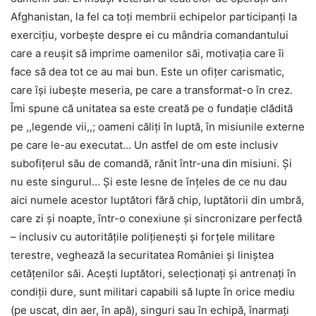
Afghanistan, la fel ca toți membrii echipelor participanți la
exercițiu, vorbește despre ei cu mândria comandantului
care a reușit să imprime oamenilor săi, motivația care îi
face să dea tot ce au mai bun. Este un ofițer carismatic,
care își iubește meseria, pe care a transformat-o în crez.
Îmi spune că unitatea sa este creată pe o fundație clădită
pe ,,legende vii,,; oameni căliți în luptă, în misiunile externe
pe care le-au executat… Un astfel de om este inclusiv
subofițerul său de comandă, rănit într-una din misiuni. Și
nu este singurul… Și este lesne de înțeles de ce nu dau
aici numele acestor luptători fără chip, luptătorii din umbră,
care zi și noapte, într-o conexiune și sincronizare perfectă
– inclusiv cu autoritățile polițienești și forțele militare
terestre, veghează la securitatea României și liniștea
cetățenilor săi. Acești luptători, selecționați și antrenați în
condiții dure, sunt militari capabili să lupte în orice mediu
(pe uscat, din aer, în apă), singuri sau în echipă, înarmați