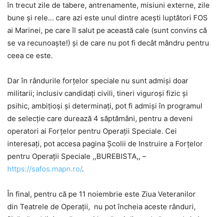
în trecut zile de tabere, antrenamente, misiuni externe, zile
bune și rele… care azi este unul dintre acești luptători FOS
ai Marinei, pe care îl salut pe această cale (sunt convins că
se va recunoaște!) și de care nu pot fi decât mândru pentru
ceea ce este.
Dar în rândurile forțelor speciale nu sunt admiși doar
militarii; inclusiv candidați civili, tineri viguroși fizic și
psihic, ambițioși și determinați, pot fi admiși în programul
de selecție care durează 4 săptămâni, pentru a deveni
operatori ai Forțelor pentru Operații Speciale. Cei
interesați, pot accesa pagina Școlii de Instruire a Forțelor
pentru Operații Speciale ,,BUREBISTA,, –
https://safos.mapn.ro/
.
În final, pentru că pe 11 noiembrie este Ziua Veteranilor
din Teatrele de Operații, nu pot încheia aceste rânduri,