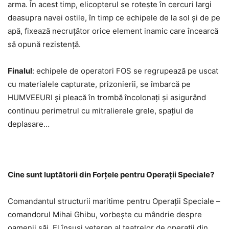
arma. În acest timp, elicopterul se rotește în cercuri largi
deasupra navei ostile, în timp ce echipele de la sol și de pe
apă, fixează necruțător orice element inamic care încearcă
să opună rezistență.
Finalul
: echipele de operatori FOS se regrupează pe uscat
cu materialele capturate, prizonierii, se îmbarcă pe
HUMVEEURI și pleacă în trombă încolonați și asigurând
continuu perimetrul cu mitralierele grele, spațiul de
deplasare…
Cine sunt luptătorii din Forțele pentru Operații Speciale?
Comandantul structurii maritime pentru Operații Speciale –
comandorul Mihai Ghibu, vorbește cu mândrie despre
oamenii săi. El însuși veteran al teatrelor de operații din