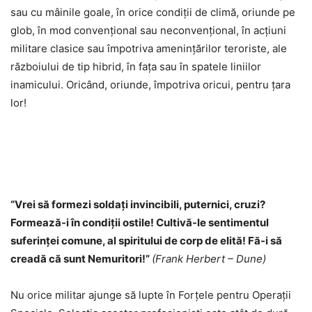
sau cu mâinile goale, în orice condiții de climă, oriunde pe
glob, în mod convențional sau neconvențional, în acțiuni
militare clasice sau împotriva amenințărilor teroriste, ale
războiului de tip hibrid, în fața sau în spatele liniilor
inamicului. Oricând, oriunde, împotriva oricui, pentru țara
lor!
“
Vrei să formezi soldați invincibili, puternici, cruzi?
Formează-i în condiții ostile! Cultivă-le sentimentul
suferinței comune, al spiritului de corp de elită! Fă-i să
creadă că sunt Nemuritori!”
(Frank Herbert – Dune)
Nu orice militar ajunge să lupte în Forțele pentru Operații