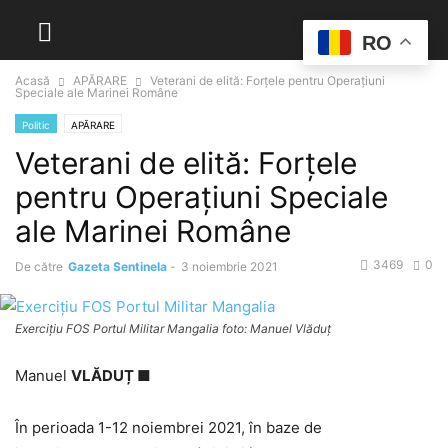
RO
Acasă
APĂRARE
Veterani de elită: Forțele pentru Operațiuni
Speciale ale Marinei Române
Politic
APĂRARE
Veterani de elită: Forțele
pentru Operațiuni Speciale
ale Marinei Române
3469
0
De către
Gazeta Sentinela
-
3 noiembrie 2021
Exerciţiu FOS Portul Militar Mangalia foto: Manuel Vlăduţ
Manuel
VLĂDUȚ ■
În perioada 1-12 noiembrei 2021, în baze de