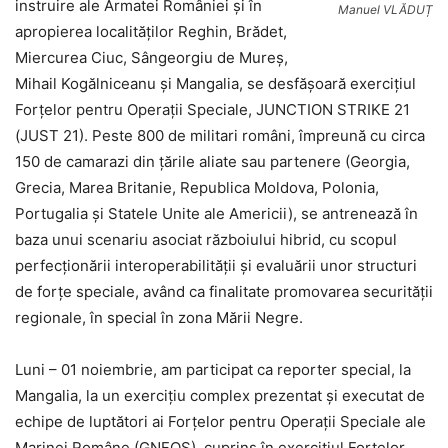
instruire ale Armatei României și în
Manuel VLĂDUȚ
apropierea localităților Reghin, Brădet,
Miercurea Ciuc, Sângeorgiu de Mureș,
Mihail Kogălniceanu și Mangalia, se desfășoară exercițiul
Forțelor pentru Operații Speciale, JUNCTION STRIKE 21
(JUST 21). Peste 800 de militari români, împreună cu circa
150 de camarazi din țările aliate sau partenere (Georgia,
Grecia, Marea Britanie, Republica Moldova, Polonia,
Portugalia și Statele Unite ale Americii), se antrenează în
baza unui scenariu asociat războiului hibrid, cu scopul
perfecționării interoperabilității și evaluării unor structuri
de forțe speciale, având ca finalitate promovarea securității
regionale, în special în zona Mării Negre.
Luni – 01 noiembrie, am participat ca reporter special, la
Mangalia, la un exercițiu complex prezentat și executat de
echipe de luptători ai Forțelor pentru Operații Speciale ale
Marinei Române (GNFOS), cuprins în exercițiul Forțelor