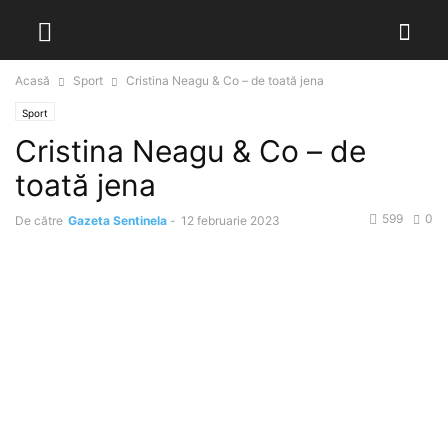
Acasă
Sport
Cristina Neagu & Co – de toată jena
Sport
Cristina Neagu & Co – de
toată jena
599
0
De către
Gazeta Sentinela
-
12 februarie 2023