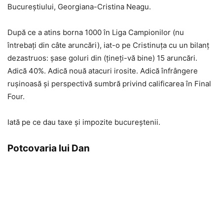
Bucureștiului, Georgiana-Cristina Neagu.
După ce a atins borna 1000 în Liga Campionilor (nu
întrebați din câte aruncări), iat-o pe Cristinuța cu un bilanț
dezastruos: șase goluri din (țineți-vă bine) 15 aruncări.
Adică 40%. Adică nouă atacuri irosite. Adică înfrângere
rușinoasă și perspectivă sumbră privind calificarea în Final
Four.
Iată pe ce dau taxe și impozite bucureștenii.
Potcovaria lui Dan