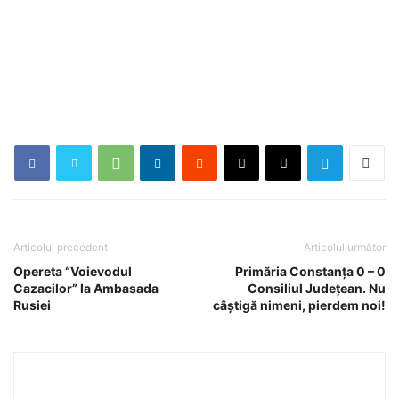
Articolul precedent
Articolul următor
Opereta “Voievodul
Primăria Constanţa 0 – 0
Cazacilor” la Ambasada
Consiliul Judeţean. Nu
Rusiei
câştigă nimeni, pierdem noi!