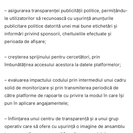
– asigurarea transparenţei publicităţii politice, permiţându-
le utilizatorilor să recunoască cu uşurinţă anunţurile
publicitare politice datorită unei mai bune etichetări şi
informări privind sponsorii, cheltuielile efectuate şi
perioada de afişare;
– creşterea sprijinului pentru cercetători, prin
îmbunătăţirea accesului acestora la datele platformelor;
– evaluarea impactului codului prin intermediul unui cadru
solid de monitorizare şi prin transmiterea periodică de
către platforme de rapoarte cu privire la modul în care îşi
pun în aplicare angajamentele;
– înfiinţarea unui centru de transparenţă şi a unui grup
operativ care să ofere cu uşurinţă o imagine de ansamblu