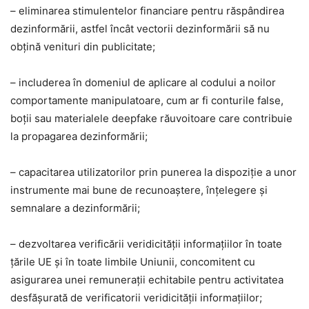
– eliminarea stimulentelor financiare pentru răspândirea
dezinformării, astfel încât vectorii dezinformării să nu
obţină venituri din publicitate;
– includerea în domeniul de aplicare al codului a noilor
comportamente manipulatoare, cum ar fi conturile false,
boţii sau materialele deepfake răuvoitoare care contribuie
la propagarea dezinformării;
– capacitarea utilizatorilor prin punerea la dispoziţie a unor
instrumente mai bune de recunoaştere, înţelegere şi
semnalare a dezinformării;
– dezvoltarea verificării veridicităţii informaţiilor în toate
ţările UE şi în toate limbile Uniunii, concomitent cu
asigurarea unei remuneraţii echitabile pentru activitatea
desfăşurată de verificatorii veridicităţii informaţiilor;