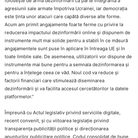
foloseşte de arma dezinformării ca parte integrantă a
agresiunii sale armate împotriva Ucrainei, iar democraţia
este ţinta unor atacuri care capătă diverse alte forme.
Acum am primit angajamente foarte ferme cu privire la
reducerea impactului dezinformării online şi dispunem de
instrumente mult mai solide pentru a stabili în ce măsură
angajamentele sunt puse în aplicare în întreaga UE şi în
toate limbile sale. De asemenea, utilizatorii vor dispune de
instrumente mai bune pentru a semnala dezinformarea şi
pentru a înţelege ceea ce văd. Noul cod va reduce şi
factorii financiari care stimulează diseminarea
dezinformării şi va facilita accesul cercetătorilor la datele
platformelor.”
Împreună cu Actul legislativ privind serviciile digitale,
recent convenit, şi cu viitoarea legislaţie privind
transparenţa publicităţii politice şi direcţionarea
anunţurilor publicitare politice, Codul consolidat de bune