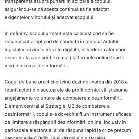
transparentă asupra punerii în aplicare a codului,
asigurându-se că acesta continuă să fie adaptat
exigenţelor viitorului şi adecvat scopului.
În definitiv, scopul urmărit este ca acest cod să fie
recunoscut drept cod de conduită în temeiul Actului
legislativ privind serviciile digitale, în vederea atenuării
riscurilor la care sunt expuse platformele online foarte
mari din cauza dezinformării.
Codul de bune practici privind dezinformarea din 2018 a
reunit actori din sectoarele de profil dornici să-şi asume
angajamente voluntare de combatere a dezinformării.
Element central al Strategiei UE de combatere a
dezinformării, codul s-a dovedit a fi un instrument eficace
de limitare a răspândirii dezinformării online, inclusiv în
perioadele electorale, şi de răspuns rapid la crize precum
pandemia de COVID-19 şi războiul din Ucraina.