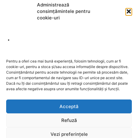
sunt procesate datele comentariilor tale
.
Administrează
consimțămintele pentru
cookie-uri
DESPRE NOI
Pentru a oferi cea mai bună experiență, folosim tehnologii, cum ar fi
cookie-uri, pentru a stoca și/sau accesa informațiile despre dispozitive.
Contactați-ne:
redactia@sentinela.ro
Consimțământul pentru aceste tehnologii ne permite să procesăm date,
cum ar fi comportamentul de navigare sau ID-uri unice pe acest site.
Dacă nu îți dai consimțământul sau îți retragi consimțământul dat poate
URMAȚI-NE
avea afecte negative asupra unor anumite funcționalități și funcții.
Acceptă
Refuză
GDPR
Publicitate
Contact
Vezi preferințele