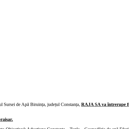
lul Sursei de Apă Biruința, județul Constanța,
RAJA SA va întrerupe fur
praisar.