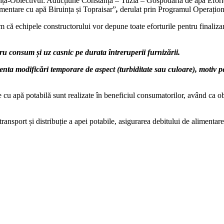
tanța-Obiectivul: Aducțiune Constanța – Tuzla – Gospodăria de apă Efo
imentare cu apă Biruința și Topraisar”
,
derulat prin Programul Operațion
că echipele constructorului vor depune toate eforturile pentru finalizarea
ru consum și uz casnic pe durata întreruperii furnizării.
enta modificări temporare de aspect (turbiditate sau culoare), motiv 
cu apă potabilă sunt realizate în beneficiul consumatorilor, având ca obie
nsport și distribuție a apei potabile, asigurarea debitului de alimentare și