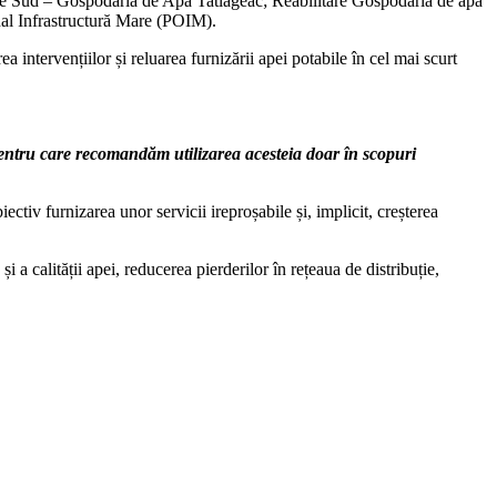
rie Sud – Gospodăria de Apă Tatlageac; Reabilitare Gospodăria de apă
al Infrastructură Mare (POIM).
 intervențiilor și reluarea furnizării apei potabile în cel mai scurt
pentru care recomandăm utilizarea acesteia doar în scopuri
ctiv furnizarea unor servicii ireproșabile și, implicit, creșterea
 a calității apei, reducerea pierderilor în rețeaua de distribuție,