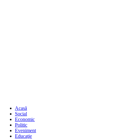
Acasă
Social
Economic
Politic
Eveniment
Educaţie