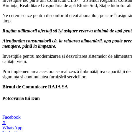
Investițiile fac parte din Contractul CL37: ”Sistemul Regional Cons
Biruința; Reabilitare Gospodăria de apă Eforie Sud; Stație hidrofor al
Ne cerem scuze pentru disconfortul creat abonaților, pe care îi asigurăm 
timp.
Rugăm utilizatorii afectați să își asigure rezerva minimă de apă pent
Atenționăm consumatorii că, la reluarea alimentării, apa poate prez
menajere, până la limpezire.
Investițiile pentru modernizarea și dezvoltarea sistemelor de alimentare 
calității vieții.
Prin implementarea acestora se realizează îmbunătățirea capacității de tra
siguranța și continuitatea furnizării serviciilor.
Biroul de Comunicare RAJA SA
Potcovaria lui Dan
Facebook
X
WhatsApp