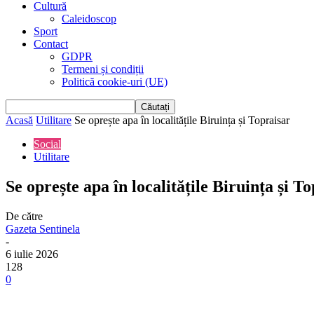
Cultură
Caleidoscop
Sport
Contact
GDPR
Termeni și condiții
Politică cookie-uri (UE)
Acasă
Utilitare
Se oprește apa în localitățile Biruința și Topraisar
Social
Utilitare
Se oprește apa în localitățile Biruința și T
De către
Gazeta Sentinela
-
6 iulie 2026
128
0