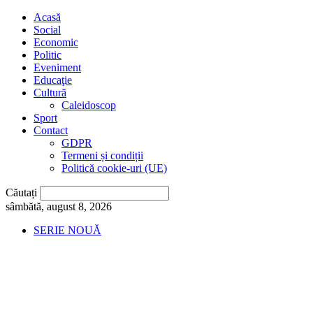
Acasă
Social
Economic
Politic
Eveniment
Educaţie
Cultură
Caleidoscop
Sport
Contact
GDPR
Termeni și condiții
Politică cookie-uri (UE)
Căutați
sâmbătă, august 8, 2026
SERIE NOUĂ