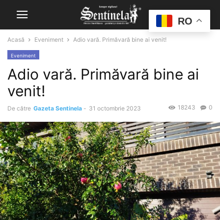
RO
Acasă
Eveniment
Adio vară. Primăvară bine ai venit!
Eveniment
Adio vară. Primăvară bine ai
venit!
18243
0
De către
Gazeta Sentinela
-
31 octombrie 2023