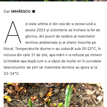
Dan
MIHĂESCU ■
A
zi este ultima zi din cea de-a zecea lună a
anului 2023 și octombrie se încheie la fel de
glorios, din punct de vedere al maximelor
termice ambientale și al zilelor însorite pe
litoral. Temperaturile diurne n-au coborât sub 20-22°C, în
niciuna din cele 31 de zile, apa mării n-a refuzat pe nimeni
la îmbăiat așa după cum s-a văzut de multe ori în jurnalele
televiziunilor de știri iar maximele termice au ajuns și la
32-34°C.