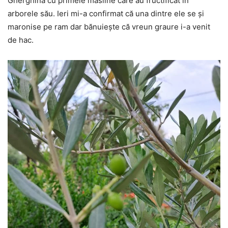
Gherghina cu primele măsline care au fructificat în
arborele său. Ieri mi-a confirmat că una dintre ele se și
maronise pe ram dar bănuiește că vreun graure i-a venit
de hac.