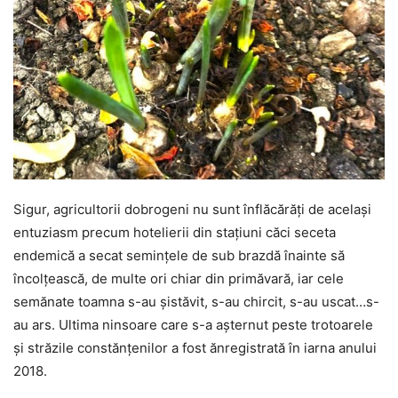
Sigur, agricultorii dobrogeni nu sunt înflăcărăți de același
entuziasm precum hotelierii din stațiuni căci seceta
endemică a secat semințele de sub brazdă înainte să
încolțească, de multe ori chiar din primăvară, iar cele
semănate toamna s-au șistăvit, s-au chircit, s-au uscat…s-
au ars. Ultima ninsoare care s-a așternut peste trotoarele
și străzile constănțenilor a fost ănregistrată în iarna anului
2018.