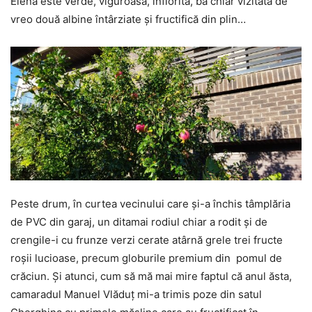
Elena este verde, viguroasă, înflorită, ba chiar vizitată de
vreo două albine întârziate și fructifică din plin…
Peste drum, în curtea vecinului care și-a închis tâmplăria
de PVC din garaj, un ditamai rodiul chiar a rodit și de
crengile-i cu frunze verzi cerate atârnă grele trei fructe
roșii lucioase, precum globurile premium din pomul de
crăciun. Și atunci, cum să mă mai mire faptul că anul ăsta,
camaradul Manuel Vlăduț mi-a trimis poze din satul