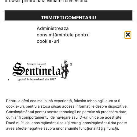
browser pentru data viitoare i comentariu.
Administrează
consimțămintele pentru
Acest site folosește Akismet pentru a reduce spamul.
Află cum
cookie-uri
sunt procesate datele comentariilor tale
.
DESPRE NOI
Pentru a oferi cea mai bună experiență, folosim tehnologii, cum ar fi
cookie-uri, pentru a stoca și/sau accesa informațiile despre dispozitive.
Contactați-ne:
redactia@sentinela.ro
Consimțământul pentru aceste tehnologii ne permite să procesăm date,
cum ar fi comportamentul de navigare sau ID-uri unice pe acest site.
Dacă nu îți dai consimțământul sau îți retragi consimțământul dat poate
URMAȚI-NE
avea afecte negative asupra unor anumite funcționalități și funcții.