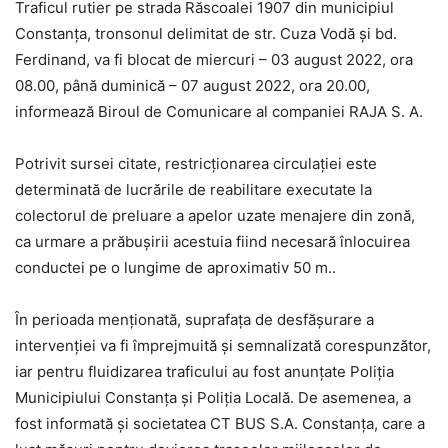
Traficul rutier pe strada Răscoalei 1907 din municipiul
Constanța, tronsonul delimitat de str. Cuza Vodă și bd.
Ferdinand, va fi blocat de miercuri – 03 august 2022, ora
08.00, până duminică – 07 august 2022, ora 20.00,
informează Biroul de Comunicare al companiei RAJA S. A.
Potrivit sursei citate, restricționarea circulației este
determinată de lucrările de reabilitare executate la
colectorul de preluare a apelor uzate menajere din zonă,
ca urmare a prăbușirii acestuia fiind necesară înlocuirea
conductei pe o lungime de aproximativ 50 m..
În perioada menționată, suprafața de desfășurare a
intervenției va fi împrejmuită și semnalizată corespunzător,
iar pentru fluidizarea traficului au fost anunțate Poliția
Municipiului Constanța și Poliția Locală. De asemenea, a
fost informată şi societatea CT BUS S.A. Constanța, care a