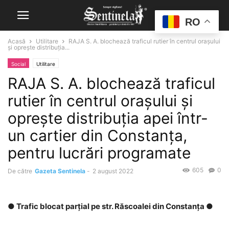
RO
Acasă
Utilitare
RAJA S. A. blochează traficul rutier în centrul oraşului
şi opreşte distribuţia...
Social
Utilitare
RAJA S. A. blochează traficul
rutier în centrul oraşului şi
opreşte distribuţia apei într-
un cartier din Constanţa,
pentru lucrări programate
605
0
De către
Gazeta Sentinela
-
2 august 2022
● Trafic blocat parțial pe str. Răscoalei din Constanța ●