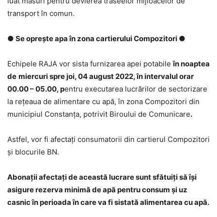
luat măsuri pentru devierea traseelor mijloacelor de
transport în comun.
● Se oprește apa în zona cartierului Compozitori ●
Echipele RAJA vor sista furnizarea apei potabile
în noaptea
de
miercuri spre joi, 04 august 2022, în intervalul orar
00.00 – 05.00, p
entru executarea lucrărilor de sectorizare
la rețeaua de alimentare cu apă, în zona Compozitori din
municipiul Constanța, potrivit Biroului de Comunicare
.
Astfel, vor fi afectați consumatorii din cartierul Compozitori
și blocurile BN.
Abonaţii afectați de această lucrare sunt sfătuiţi să își
asigure rezerva minimă de apă pentru consum și uz
casnic în perioada în care va fi sistată alimentarea cu apă.