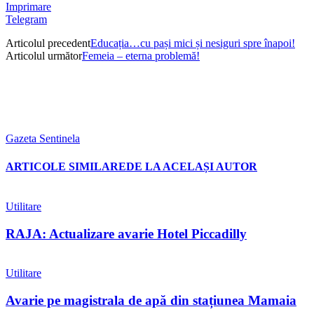
Imprimare
Telegram
Articolul precedent
Educația…cu pași mici și nesiguri spre înapoi!
Articolul următor
Femeia – eterna problemă!
Gazeta Sentinela
ARTICOLE SIMILARE
DE LA ACELAȘI AUTOR
Utilitare
RAJA: Actualizare avarie Hotel Piccadilly
Utilitare
Avarie pe magistrala de apă din stațiunea Mamaia