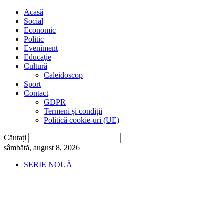
Acasă
Social
Economic
Politic
Eveniment
Educaţie
Cultură
Caleidoscop
Sport
Contact
GDPR
Termeni și condiții
Politică cookie-uri (UE)
Căutați
sâmbătă, august 8, 2026
SERIE NOUĂ