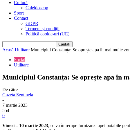
Cultură
Caleidoscop
Sport
Contact
GDPR
Termeni și condiții
Politică cookie-uri (UE)
Acasă
Utilitare
Municipiul Constanța: Se oprește apa în mai multe zo
Social
Utilitare
Municipiul Constanța: Se oprește apa în m
De către
Gazeta Sentinela
-
7 martie 2023
554
0
Vineri – 10 martie 2023
, se va întrerupe furnizarea apei potabile pen