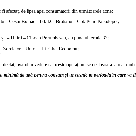
r fi afectați de lipsa apei consumatorii din următoarele zone:
tu – Cezar Bolliac – bd. I.C. Brătianu – Cpt. Petre Papadopol;
ești – Unirii – Ciprian Porumbescu, cu punctul termic 33;
– Zorelelor – Unirii – Lt. Ghe. Economu;
.
r afectat, având în vedere că aceste operațiuni se desfășoară la mai mult
ezerva minimă de apă pentru consum și uz casnic în perioada în care va f