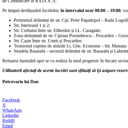
de Comunicare al RAJA S. A.
Pe timpul desfășurării lucrărilor,
în intervalul
orar 08:00 – 19:00
, vo
Perimetrul delimitat de str. Cpt. Petre Papadopol – Radu Logofă
Str. Interioară 1 și 2;
Str. Corbului între str. Eliberării și I.L. Caragiale;
Zona delimitată de str. Ciprian Porumbescu – Pescarilor – Groz
Str. Cașin între str. Unirii și Pescarilor;
Tronsonul cuprins de străzile Lt. Ghe. Economu – bd. Mamaia 
Stradela Basarabi – sectorul delimitat de str. Basarabi și Labirint
Reluarea furnizării apei se va realiza în mod progresiv în fiecare secto
Utilizatorii afectați de aceste lucrări sunt sfătuiţi să își asigure r
Potcovaria lui Dan
Facebook
X
WhatsApp
Linkedin
ReddIt
Email