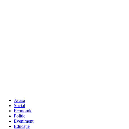
Acasă
Social
Economic
Politic
Eveniment
Educaţie