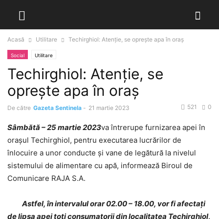
Acasă
Utilitare
Techirghiol: Atenție, se oprește apa în oraș
Social
Utilitare
Techirghiol: Atenție, se
oprește apa în oraș
521
0
De către
Gazeta Sentinela
-
21 martie 2023
Sâmbătă – 25 martie 2023
va întrerupe furnizarea apei în
orașul Techirghiol, pentru executarea lucrărilor de
înlocuire a unor conducte și vane de legătură la nivelul
sistemului de alimentare cu apă, informează Biroul de
Comunicare RAJA S.A.
Astfel, în intervalul orar 02.00 – 18.00, vor fi afectați
de lipsa apei toți consumatorii din localitatea Techirghiol
.