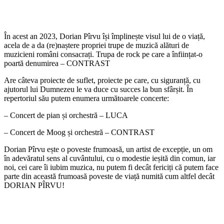
În acest an 2023, Dorian Pîrvu își împlinește visul lui de o viață,
acela de a da (re)naștere propriei trupe de muzică alături de
muzicieni români consacrați. Trupa de rock pe care a înființat-o
poartă denumirea – CONTRAST
Are câteva proiecte de suflet, proiecte pe care, cu siguranță, cu
ajutorul lui Dumnezeu le va duce cu succes la bun sfârșit. În
repertoriul său putem enumera următoarele concerte:
– Concert de pian și orchestră – LUCA
– Concert de Moog și orchestră – CONTRAST
Dorian Pîrvu ește o poveste frumoasă, un artist de excepție, un om
în adevăratul sens al cuvântului, cu o modestie ieșită din comun, iar
noi, cei care îi iubim muzica, nu putem fi decât fericiți că putem face
parte din această frumoasă poveste de viață numită cum altfel decât
DORIAN PÎRVU!