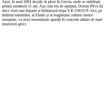
Apoi, în anul 2001 decide să plece în Grecia, unde se stabileşte
pentru următorii 11 ani. Așa cum era de așteptat, Dorian Pîrvu își
duce visul mai departe și înființează trupa Y.K GROUP. Aici, pe
tărâmul măslinilor, al Eladei și al leagănului culturii clasice
europene, va avea nenumărate aparițîi în concerte alături de mari
muzicieni greci.