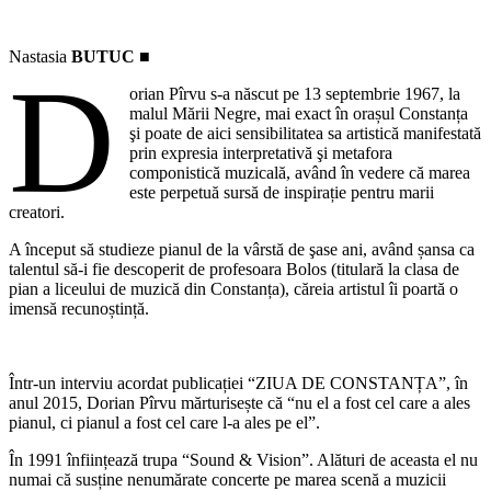
Nastasia
BUTUC ■
D
orian Pîrvu s-a născut pe 13 septembrie 1967, la
malul Mării Negre, mai exact în orașul Constanța
şi poate de aici sensibilitatea sa artistică manifestată
prin expresia interpretativă şi metafora
componistică muzicală, având în vedere că marea
este perpetuă sursă de inspirație pentru marii
creatori.
A început să studieze pianul de la vârstă de şase ani, având șansa ca
talentul să-i fie descoperit de profesoara Bolos (titulară la clasa de
pian a liceului de muzică din Constanța), căreia artistul îi poartă o
imensă recunoștință.
Într-un interviu acordat publicației “ZIUA DE CONSTANȚA”, în
anul 2015, Dorian Pîrvu mărturisește că “nu el a fost cel care a ales
pianul, ci pianul a fost cel care l-a ales pe el”.
În 1991 înființează trupa “Sound & Vision”. Alături de aceasta el nu
numai că susține nenumărate concerte pe marea scenă a muzicii