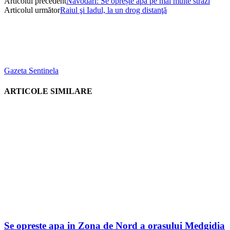
Articolul precedent
Năvodari: Se oprește apa pe mai multe străzi
Articolul următor
Raiul şi Iadul, la un drog distanţă
Gazeta Sentinela
ARTICOLE SIMILARE
Se opreste apa in Zona de Nord a orasului Medgidia