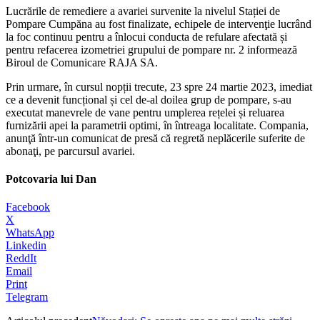
Lucrările de remediere a avariei survenite la nivelul Stației de
Pompare Cumpăna au fost finalizate, echipele de intervenţie lucrând
la foc continuu pentru a înlocui conducta de refulare afectată și
pentru refacerea izometriei grupului de pompare nr. 2 informează
Biroul de Comunicare RAJA SA.
Prin urmare, în cursul nopții trecute, 23 spre 24 martie 2023, imediat
ce a devenit funcțional și cel de-al doilea grup de pompare, s-au
executat manevrele de vane pentru umplerea rețelei și reluarea
furnizării apei la parametrii optimi, în întreaga localitate. Compania,
anunţă într-un comunicat de presă că regretă neplăcerile suferite de
abonaţi, pe parcursul avariei.
Potcovaria lui Dan
Facebook
X
WhatsApp
Linkedin
ReddIt
Email
Print
Telegram