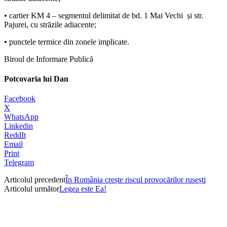
• cartier KM 4 – segmentul delimitat de bd. 1 Mai Vechi și str.
Pajurei, cu străzile adiacente;
• punctele termice din zonele implicate.
Biroul de Informare Publică
Potcovaria lui Dan
Facebook
X
WhatsApp
Linkedin
ReddIt
Email
Print
Telegram
Articolul precedent
În România crește riscul provocărilor rusești
Articolul următor
Legea este Ea!