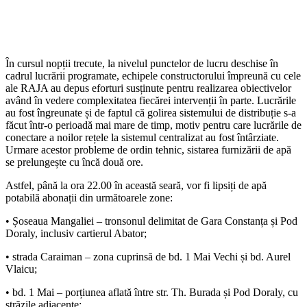
În cursul nopții trecute, la nivelul punctelor de lucru deschise în
cadrul lucrării programate, echipele constructorului împreună cu cele
ale RAJA au depus eforturi susținute pentru realizarea obiectivelor
având în vedere complexitatea fiecărei intervenții în parte. Lucrările
au fost îngreunate și de faptul că golirea sistemului de distribuție s-a
făcut într-o perioadă mai mare de timp, motiv pentru care lucrările de
conectare a noilor rețele la sistemul centralizat au fost întârziate.
Urmare acestor probleme de ordin tehnic, sistarea furnizării de apă
se prelungește cu încă două ore.
Astfel, până la ora 22.00 în această seară, vor fi lipsiți de apă
potabilă abonații din următoarele zone:
• Șoseaua Mangaliei – tronsonul delimitat de Gara Constanța și Pod
Doraly, inclusiv cartierul Abator;
• strada Caraiman – zona cuprinsă de bd. 1 Mai Vechi și bd. Aurel
Vlaicu;
• bd. 1 Mai – porțiunea aflată între str. Th. Burada și Pod Doraly, cu
străzile adiacente;