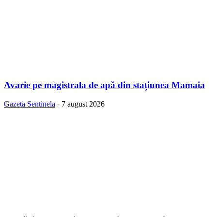
Avarie pe magistrala de apă din stațiunea Mamaia
Gazeta Sentinela
-
7 august 2026