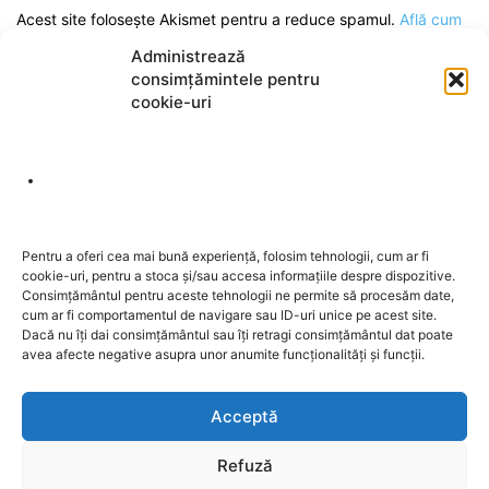
Acest site folosește Akismet pentru a reduce spamul.
Află cum
sunt procesate datele comentariilor tale
.
Administrează
consimțămintele pentru
cookie-uri
DESPRE NOI
Pentru a oferi cea mai bună experiență, folosim tehnologii, cum ar fi
cookie-uri, pentru a stoca și/sau accesa informațiile despre dispozitive.
Contactați-ne:
redactia@sentinela.ro
Consimțământul pentru aceste tehnologii ne permite să procesăm date,
cum ar fi comportamentul de navigare sau ID-uri unice pe acest site.
Dacă nu îți dai consimțământul sau îți retragi consimțământul dat poate
URMAȚI-NE
avea afecte negative asupra unor anumite funcționalități și funcții.
Acceptă
Refuză