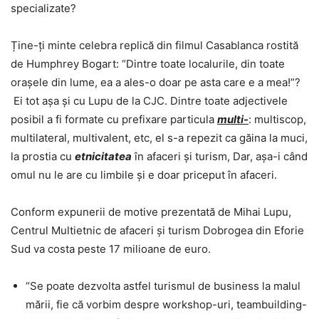
specializate?
Ține-ți minte celebra replică din filmul Casablanca rostită
de Humphrey Bogart: “Dintre toate localurile, din toate
orașele din lume, ea a ales-o doar pe asta care e a mea!”?
Ei tot așa și cu Lupu de la CJC. Dintre toate adjectivele
posibil a fi formate cu prefixare particula
multi-
: multiscop,
multilateral, multivalent, etc, el s-a repezit ca găina la muci,
la prostia cu
etnicitatea
în afaceri și turism, Dar, așa-i când
omul nu le are cu limbile și e doar priceput în afaceri.
Conform expunerii de motive prezentată de Mihai Lupu,
Centrul Multietnic de afaceri și turism Dobrogea din Eforie
Sud va costa peste 17 milioane de euro.
“Se poate dezvolta astfel turismul de business la malul
mării, fie că vorbim despre workshop-uri, teambuilding-