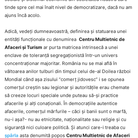
tinde spre cel mai înalt nivel de democratizare, dacă nu am
ajuns încă acolo.
Adică, vedeți dumneavoastră, definirea și statuarea unei
entități funcționale cu denumirea
Centru Multietnic de
Afaceri și Turism
ar purta matricea intrinsecă a unei
enclave de toleranță segregaționistă într-un univers
concentraționar majoritar. România nu se mai află în
vâltoarea anilor tulburi din timpul celui de-al Doilea război
Mondial când așa zisului “comerț jidovesc” i se opunea
comerțul creștin sau legionar și autoritățile erau chemate
să creeze locuri speciale unde puteau să-și practice
afacerile și alți conaționali. În democrațiile autentice
afacerile, comerțul mărfurile – căci și banii sunt o marfă,
nu-i așa?- nu au etnicitate, naționalitate sau religie și cu
siguranță nici culoare politică. Și atunci care-i treaba cu
șpârla
asta denumită popos
Centru Multietnic de Afaceri