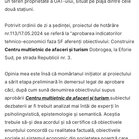
un teren proprietate a UAT-ului, situat pe plaja dintre cele
două stațiuni.
Potrivit ordinii de zi a ședinței, proiectul de hotărâre
nr.113/17.05.2024 se referă la “aprobarea indicatorilor
tehnico-economici faza SF aferenți obiectivului: Construire
Centru multietnic de afaceri și turism
Dobrogea, la Eforie
Sud, pe strada Republicii nr. 3.
Opinia mea este însă că momârlanul inițiator al proiectului
a sărit etapa preliminară în demersul legal de aprobare
căci, după cum sună denumirea obiectivului supus
aprobării
Centru multietnic de afaceri și turism
,subiectul
dezbaterii ar fi trebuit analizat mai întâi de experți în
psiholingvistică, epistemologie și semantică. Aceștia
trebuie să-și dea acordul și să certifice că obiectivele
enunțului concordă cu realitatea factuală, obiectivele
sociale și sistemul economic din societatea noastră care