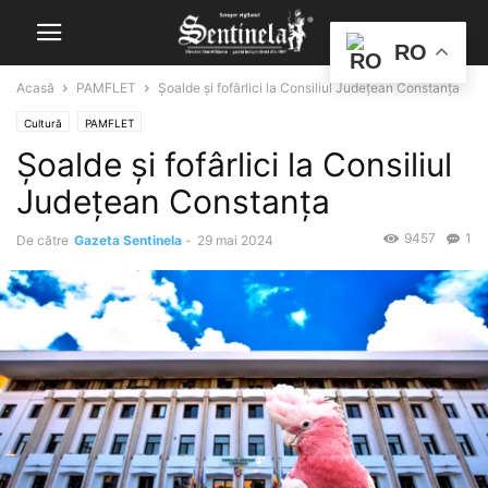
RO
Acasă
PAMFLET
Șoalde și fofârlici la Consiliul Județean Constanța
Cultură
PAMFLET
Șoalde și fofârlici la Consiliul
Județean Constanța
9457
1
De către
Gazeta Sentinela
-
29 mai 2024