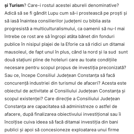
și Turism
? Care-i rostul acestei abureli denominative?
Adică să se fi gândit Lupu cum să-i prostească pe proști și
să iasă înaintea consilierilor județeni cu biblia asta
progresistă a multiculturalismului, ca oamenii să nu-l mai
întrebe ce rost are să îngropi atâta bănet din fonduri
publice în nisipul plajei de la Eforie ca să ridici un ditamai
mausoleul, de fapt unul în plus, când la nord și la sud sunt
două stațiuni pline de hoteluri care au toate condițiile
necesare pentru scopul propus de investiția preconizată?
Sau ce, începe Consiliul Județean Constanța să facă
concurență industriei din turismul de afaceri? Acesta este
obiectul de activitate al Consiliului Județean Constanța și
scopul existenței? Care direcție a Consiliului Județean
Constanța are capacitatea să administreze o astfel de
afacere, după finalizarea obiectivului investițional sau îi
încolțise cuiva ideea să facă ditamai investiția din bani
publici și apoi să concesioneze exploatarea unui firme