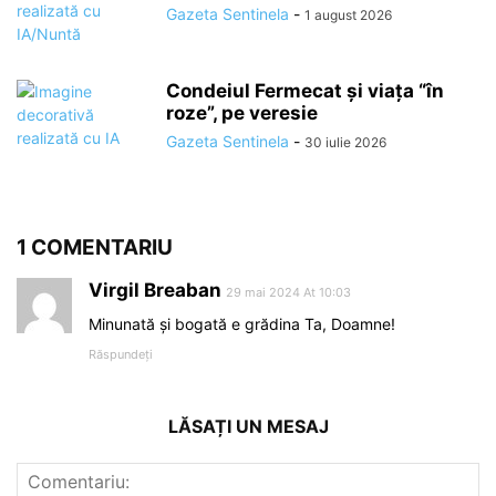
Gazeta Sentinela
-
1 august 2026
Condeiul Fermecat și viața “în
roze”, pe veresie
Gazeta Sentinela
-
30 iulie 2026
1 COMENTARIU
Virgil Breaban
29 mai 2024 At 10:03
Minunată şi bogată e grădina Ta, Doamne!
Răspundeți
LĂSAȚI UN MESAJ