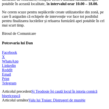
potabile în această localitate, î
n intervalul orar 10.00 – 18.00.
Ne cerem scuze pentru neplăcerile create utilizatorilor din zonă, pe
care îi asigurăm că echipele de intervenție vor face tot posibilul
pentru finalizarea lucrărilor și reluarea furnizării apei potabile în cel
mai scurt timp.
Biroul de Comunicare
Potcovaria lui Dan
Facebook
X
WhatsApp
Linkedin
ReddIt
Email
Print
Telegram
Articolul precedent
Și Teodosie își caută locul în istoria comică
bisericească
Articolul următor
Valu lui Traian: Distrugeri de muniție