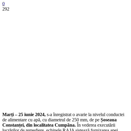
0
292
Marți – 25 iunie 2024,
s-a înregistrat o avarie la nivelul conductei
de alimentare cu apă, cu diametrul de 250 mm, de pe
Șoseaua
Constanței, din localitatea Cumpăna.
În vederea executării
lucrărilor de remediere, echipele RAJA sistează furnizarea apei