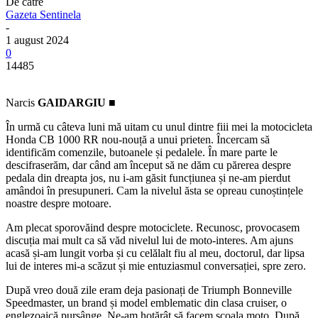
De către
Gazeta Sentinela
-
1 august 2024
0
14485
Narcis
GAIDARGIU ■
În urmă cu câteva luni mă uitam cu unul dintre fiii mei la motocicleta
Honda CB 1000 RR nou-nouță a unui prieten. Încercam să
identificăm comenzile, butoanele și pedalele. În mare parte le
descifraserăm, dar când am început să ne dăm cu părerea despre
pedala din dreapta jos, nu i-am găsit funcțiunea și ne-am pierdut
amândoi în presupuneri. Cam la nivelul ăsta se opreau cunoștințele
noastre despre motoare.
Am plecat sporovăind despre motociclete. Recunosc, provocasem
discuția mai mult ca să văd nivelul lui de moto-interes. Am ajuns
acasă și-am lungit vorba și cu celălalt fiu al meu, doctorul, dar lipsa
lui de interes mi-a scăzut și mie entuziasmul conversației, spre zero.
După vreo două zile eram deja pasionați de Triumph Bonneville
Speedmaster, un brand și model emblematic din clasa cruiser, o
englezoaică pursânge. Ne-am hotărât să facem școala moto. După