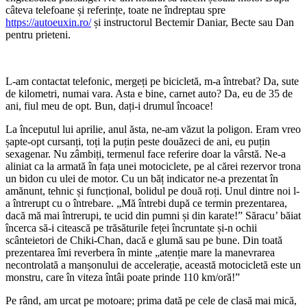
câteva telefoane și referințe, toate ne îndreptau spre
https://autoeuxin.ro/
și instructorul Bectemir Daniar, Becte sau Dan
pentru prieteni.
L-am contactat telefonic, mergeți pe bicicletă, m-a întrebat? Da, sute
de kilometri, numai vara. Asta e bine, carnet auto? Da, eu de 35 de
ani, fiul meu de opt. Bun, dați-i drumul încoace!
La începutul lui aprilie, anul ăsta, ne-am văzut la poligon. Eram vreo
șapte-opt cursanți, toți la puțin peste douăzeci de ani, eu puțin
sexagenar. Nu zâmbiți, termenul face referire doar la vârstă. Ne-a
aliniat ca la armată în fața unei motociclete, pe al cărei rezervor trona
un bidon cu ulei de motor. Cu un băț indicator ne-a prezentat în
amănunt, tehnic și funcțional, bolidul pe două roți. Unul dintre noi l-
a întrerupt cu o întrebare. „Mă întrebi după ce termin prezentarea,
dacă mă mai întrerupi, te ucid din pumni și din karate!” Săracu’ băiat
încerca să-i citească pe trăsăturile feței încruntate și-n ochii
scânteietori de Chiki-Chan, dacă e glumă sau pe bune. Din toată
prezentarea îmi reverbera în minte „atenție mare la manevrarea
necontrolată a manșonului de accelerație, această motocicletă este un
monstru, care în viteza întâi poate prinde 110 km/oră!”
Pe rând, am urcat pe motoare; prima dată pe cele de clasă mai mică,