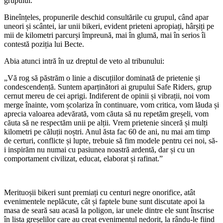
grupului.
Bineînțeles, propunerile deschid consultările cu grupul, când apar
uneori și scântei, iar unii bikeri, evident prieteni apropiați, hârșiți pe
mii de kilometri parcurși împreună, mai în glumă, mai în serios îi
contestă poziția lui Becte.
Abia atunci intră în uz dreptul de veto al tribunului:
„Vă rog să păstrăm o linie a discuțiilor dominată de prietenie și
condescendență. Suntem aparținători ai grupului Safe Riders, grup
cernut mereu de cei aprigi. Indiferent de opinii și vibrații, noi vom
merge înainte, vom școlariza în continuare, vom critica, vom lăuda și
aprecia valoarea adevărată, vom căuta să nu repetăm greșeli, vom
căuta să ne respectăm unii pe alții. Vrem prietenie sinceră și mulți
kilometri pe căluții noștri. Anul ăsta fac 60 de ani, nu mai am timp
de certuri, conflicte și lupte, trebuie să fim modele pentru cei noi, să-
i inspirăm nu numai cu pasiunea noastră ardentă, dar și cu un
comportament civilizat, educat, elaborat și rafinat.”
Merituoșii bikeri sunt premiați cu centuri negre onorifice, atât
evenimentele neplăcute, cât și faptele bune sunt discutate apoi la
masa de seară sau acasă la poligon, iar unele dintre ele sunt înscrise
în lista greșelilor care au creat evenimentul nedorit, la rându-le fiind