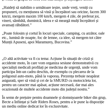
„Haideți să stabilim o următoare ieșire, unde vreți, veniți cu
propuneri, cu mențiunea să vină și începători sau oricine, facem 300
km/zi, mergem maxim 100 km/h, mergem 4 zile, de preferat joi,
vineri, sâmbătă, duminică, ideea e să meargă mulți începători și
avansați răbdători.”
„Poate folosim și cortul în locuri speciale, camping, cu arzător, oale
etc., lumină de noapte, foc de lemne, ca idee, să mergem tot către
Munții Apuseni, apoi Maramureș, Bucovina.”
„O altă activitate va fi cu tema: Acțiune în situații de criză și
accidente moto, în care vom organiza sesiune demonstrativă cu
specialiști medicali profilați pe medicina de urgență, unde vom
participa într-un cadru deschis, de exemplu cu plecarea de la
poligonul auto-moto, până la vaporaș. Prezența trebuie neapărat
asigurată, sper să vină și cei de la SMURD cu motocicleta lor,
pentru un caracter mai apăsat, acțiune necesară, dar mai ales
ocazionată de multele accidente moto din județul nostru.”
În semn de prețuire pentru doamnele și domnișoarele biker din grup,
Becte a înființat și Safe Riders Roses, pentru a le pune la dispoziție
un mediu online dedicat lor în exclusivitate.