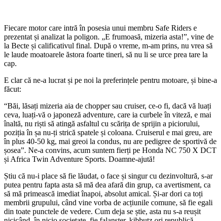
Fiecare motor care intră în posesia unui membru Safe Riders e
prezentat și analizat la poligon. „E frumoasă, mizeria asta!”, vine de
la Becte și calificativul final. După o vreme, m-am prins, nu vrea să
le laude moatoarele ăstora foarte tineri, să nu li se urce prea tare la
cap.
E clar că ne-a lucrat și pe noi la preferințele pentru motoare, și bine-a
făcut:
“Băi, lăsați mizeria aia de chopper sau cruiser, ce-o fi, dacă vă luați
ceva, luați-vă o japoneză adventure, care ia curbele în viteză, e mai
înaltă, nu riști să atingă asfaltul cu scărița de sprijin a piciorului,
poziția în șa nu-ți strică spatele și coloana. Cruiserul e mai greu, are
în plus 40-50 kg, mai greoi la condus, nu are pedigree de sportivă de
șosea”. Ne-a convins, acum suntem fierți pe Honda NC 750 X DCT
și Africa Twin Adventure Sports. Doamne-ajută!
Știu că nu-i place să fie lăudat, o face și singur cu dezinvoltură, s-ar
putea pentru fapta asta să mă dea afară din grup, ca avertisment, ca
să mă primească imediat înapoi, absolut amical. Și-ar dori ca toți
membrii grupului, când vine vorba de acțiunile comune, să fie egali
din toate punctele de vedere. Cum deja se știe, asta nu s-a reușit
nicicând, în nicio societate, fie falanster, kibbutz ori republică