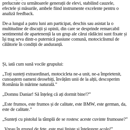
prelucrate cu următoarele generații de elevi, stabilind cauzele,
efectele și măsurile, ambele fiind instrumente excelente pentru o
analiză feedback.
De-a lungul a patru luni am participat, deschis sau asistat la o
multitudine de discuții și opinii, din care se desprinde remarcabil
sentimentul de apartenență la un grup ale cărui rădăcini sunt fixate și
își trag seva dintr-o puternică pasiune comună, motociclismul de
călătorie în condiții de anduranță.
Și, iată cum sună vocile grupului:
„Toți sunteți extraordinari, motocicleta ne-a unit, ne-a împrietenit,
cunoaștem oameni deosebiți, învățăm unii de la alții, descoperim
România în mărime naturală.”
„Domnu Daniar! Să înțeleg că ați dormit bine!?”
„Este frumos, este frumos și de calitate, este BMW, este german, da,
este de calitate.”
„Sunteți cu pistolul la tâmplă de se rostesc aceste cuvinte frumoase?”
„Vreau în grupul de fete, este mai liniște și înțelegere acolo!”