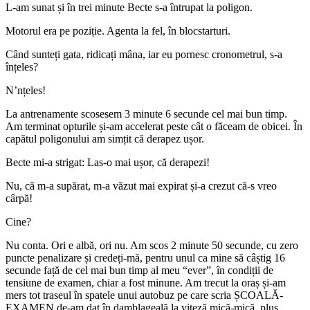
L-am sunat și în trei minute Becte s-a întrupat la poligon.
Motorul era pe poziție. Agenta la fel, în blocstarturi.
Când sunteți gata, ridicați mâna, iar eu pornesc cronometrul, s-a
înțeles?
N’nțeles!
La antrenamente scosesem 3 minute 6 secunde cel mai bun timp.
Am terminat opturile și-am accelerat peste cât o făceam de obicei. În
capătul poligonului am simțit că derapez ușor.
Becte mi-a strigat: Las-o mai ușor, că derapezi!
Nu, că m-a supărat, m-a văzut mai expirat și-a crezut că-s vreo
cârpă!
Cine?
Nu conta. Ori e albă, ori nu. Am scos 2 minute 50 secunde, cu zero
puncte penalizare și credeți-mă, pentru unul ca mine să câștig 16
secunde față de cel mai bun timp al meu “ever”, în condiții de
tensiune de examen, chiar a fost minune. Am trecut la oraș și-am
mers tot traseul în spatele unui autobuz pe care scria ȘCOALĂ-
EXAMEN de-am dat în damblageală la viteză mică-mică, plus