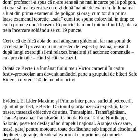
dom’ profesor i-a spus că n-are sens să ne mai încurce pe la poligon,
ci doar să mai exerseze cu o zi două înainte de examen. În luna mai
a luat din prima examenul de poligon și oraș, cum tot din prima
luase examenul teoretic, „sala” cum i se spune colocvial, în timp ce
eu la primele două luasem 16 puncte, baremul minim fiind 17, abia a
treia încercare soldându-se cu 19 puncte.
Cert e că de frică abia de mai atingeam ghidonul, iar manșonul de
accelerație îl priveam cu un amestec de respect și teamă, reușind
după lungi exerciții să-mi relaxez brațele și să acționez comenzile –
cu aproximație – când și cât era cazul.
Odată ce Becte i-a înmânat fiului meu Victor carnetul în cadru
festiv-protocolar, am devenit amândoi parte a grupului de bikeri Safe
Riders, cu vreo 150 de membri activi.
Evident, El Lider Maximo și Primus inter pares, sufletul petrecerii,
ați intuit perfect, e Becte. Dă tonul și organizează expediții, face
trasee, trasează obiective de atins, Transalpina, Transfăgărășan,
TransApuseana, TransRarău, Cabo da Roca, Tarifa, Nordkapp,
Salonic, peste tot desfășurând drapelul național. Aranjează cazare,
masă, garaj pentru motoare, toate desfășurate sub imperiul absolut al
deplinei siguranțe, deziderat exprimat clar prin însuși numele