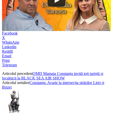
Facebook
X
WhatsApp
Linkedin
ReddIt
Email
Print
Telegram
Articolul precedent
OMD Mamaia Constanța invită toți turiștii și
localnicii la BLACK SEA AIR SHOW
Articolul următor
Constanța: Avarie la intersecția străzilor Lirei și
Brizei