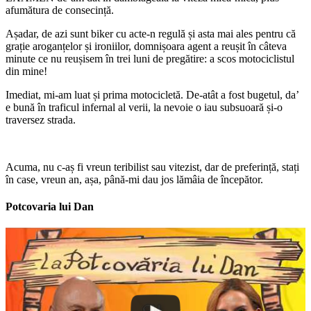
afumătura de consecință.
Așadar, de azi sunt biker cu acte-n regulă și asta mai ales pentru că
grație aroganțelor și ironiilor, domnișoara agent a reușit în câteva
minute ce nu reușisem în trei luni de pregătire: a scos motociclistul
din mine!
Imediat, mi-am luat și prima motocicletă. De-atât a fost bugetul, da’
e bună în traficul infernal al verii, la nevoie o iau subsuoară și-o
traversez strada.
Acuma, nu c-aș fi vreun teribilist sau vitezist, dar de preferință, stați
în case, vreun an, așa, până-mi dau jos lămâia de începător.
Potcovaria lui Dan