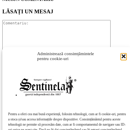
LĂSAȚI UN MESAJ
Administrează consimțămintele
pentru cookie-uri
Vă rugăm să introduceți comentariul dvs.!
Introduceți aici numele dvs.
Ați introdus o adresă de e-mail incorectă!
Vă rugăm să introduceți adresa dvs. de e-mail aici
Salvați numele meu, adresa de e-mail și site-ul web în acest
browser pentru data viitoare i comentariu.
Pentru a oferi cea mai bună experiență, folosim tehnologii, cum ar fi cookie-uri, pentru
a stoca și/sau accesa informațiile despre dispozitive. Consimțământul pentru aceste
tehnologii ne permite să procesăm date, cum ar fi comportamentul de navigare sau ID-
uri unice pe acest site. Dacă nu îți dai consimțământul sau îți retragi consimțământul