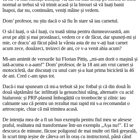
normal ar trebui să vă trimit acasă și la birouri să vă luați banii
înapoi, dar nu, continuăm, veniți mâine și vedem.
Dom’ profesor, nu știu dacă o să fiu în stare să iau carnetul.
O să-l luați, o să-l luați, cu toată stima pentru dumneavoastră, am
avut pe alții și mai prostănaci, vedem ce e de făcut, dar spuneți-mi și
mie, ce dracu’ ați făcut până la vârsta asta de nu v-ați luat carnet
acum zece, douăzeci, treizeci de ani, ce v-a venit abia acum?
Mi-am amintit de versurile lui Florian Pittiș, „mi-am dorit o mașină și
iată-acuma o a-aam!” Dom’ profesor, de la 18 ani am vrut carnet și
motocicletă, dar discutați cu unul care și-a luat prima bicicletă la 46
de ani. Cred c-am spus tot.
Dacă-i mai spuneam că mi-a trebuit să joc fotbal și că din două în
două săptămâni fac infiltrații la genunchiul stâng, alternativ cu acid
hialuronic și PRP-plasmă îmbogățită cu trombocite și zilnic iau
calmante sau că pentru un rezultat mai rapid mi s-a recomandat o
artroscopie, chiar că mă trimitea acasă.
De intenția mea de a fi un bun exemplu pentru fiul meu se alesese
praful, realitatea mă transformase într-un exemplu „Așa nu!”. El se
descurca de minune, făcuse poligonul de mai multe ori fără greșeală,
în scurt timp ieșise de câteva ori în oraș cu instructorul, până când