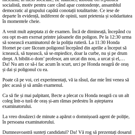
socialistă, motiv pentru care când apar contondențe, ansamblul
democratic al grupului capătă conotații totalitariste. Ce iese de
departe în evidență, indiferent de opinii, sunt prietenia și solidaritatea
în momentele cheie.
A venit mult așteptata zi de examen. Încă de dimineață, începând cu
ora opt m-am exersat printre jaloanele din poligon. Pe la 12:30 urma
să sosească examinatorul de la poliția rutieră. La 11:30 Honda
Hornet pe care făceam poligonul începând din aprilie a început să
icnească, să tușească, să se-mpiedice, doar la curbe, nu și pe drum
drept. A bibilit-o dom’ profesor, am urcat din nou, a urcat și el,…
Da! Nu am ce să-i fac acum în scurt, urci pe Honda neagră de oraș
și dai și poligonul cu ea.
Poate că pe voi, cei experimentați, vă ia râsul, dar mie îmi venea să
plec acasă și să amân examenul.
Ca să fie și mai palpitant, Becte a plecat cu Honda neagră cu un alt
coleg într-o tură de oraș și-am rămas pedestru în așteptarea
examinatorului.
La vreo douăzeci de minute a apărut o domnișoară agent de poliție,
în persoana examinatorului.
Dumneavoastră sunteți candidatul? Da! Vă rog să prezentați dosarul