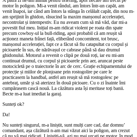
A patra zi ne-am aliniat pentru briefing, apoi fiecare am trecut pe
motor în poligon. Mi-a venit rândul, am întors într-un capăt, am
venit înapoi, iar când am întors la stânga în celălalt capăt, din nou m-
am sprijinit în ghidon, răsucind la maxim manșonul accelerației,
necontrolat și intempestiv. Eu nu aveam cum să mă văd, dar mi-a
povestit fiul meu. Inițial m-am ridicat violent pe roata din spate
precum cowboy-ul la bull-riding, apoi probabil că am reușit să
acționez maneta frânei față, eliberând concomitent, tot brusc,
manșonul accelerației, fapt ce a făcut să fiu catapultat cu corpul și
picioarele în sus, de nărăvașul ce cabrase până să dau drumul
ghidonului. Motorul a revenit o clipă pe două roți, iar eu mi-am
continuat drumul, cu corpul și picioarele prin aer, aruncat peste
motocicletă pe o traiectorie în arc de cerc. Grație echipamentului de
protecție și miilor de plonjoane prin rostogolire pe care le
practicasem la handbal, astfel am reușit să mă rostogolesc pe
antebraț, umăr și să aterizez în două picioare. Cu o zi înainte îmi
cumpărasem cască nouă. La căzătura asta își meritase toți banii.
Becte m-a luat imediat la garaj.
Sunteți ok?
Da!
Nu sunteți singurul, m-a liniștit, sunt mulți care cad, dar domnu’
comandant, așa căzătură n-am mai văzut aici la poligon, am crezut
că nu vă mai ridicați. Liniștiți-vă, azi nu mai urcați pe motor, în mod