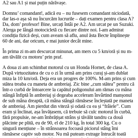
A2 sau A1 și mai puțin nărăvașe.
Domnu’ comandant!, adică eu – nu fusesem comandant niciodată,
dar las-o așa să nu încurcăm lucrurile – dați examen pentru clasa A?
Da, dom’ profesor! Bine, urcați întâi pe A2. Am urcat pe un Suzuki.
Alerga pe lângă motocicletă cu fiecare dintre noi. I-am admirat
condiția fizică deși, cum aveam să aflu, anul ăsta Becte împlinește
60 de ani, dar oricum, e mai junior decât mine.
În prima zi m-am descurcat minunat, am mers cu 5 km/oră și nu m-
am tăvălit cu motoru’ prin praf.
A doua zi am schimbat motorul cu un Honda Hornet, de clasa A.
După virtuozitatea de cu o zi în urmă am prins curaj și-am dublat
miza la 10 km/oră. Deja era un progres de 100%. M-am prins și cum
stătea treaba cu maneta de ambreiaj. Zic bine „cum stătea” pentru că
într-o curbă de întoarcere la capătul poligonului am rămas cu mâna
stângă înfiptă în ambreiaj și degeaba acceleram învârtind manșonul
de sub mâna dreaptă, că mâna stângă rămăsese încleștată pe maneta
de ambreiaj. Am pierdut din viteză și odată cu ea și “frâiele”. Cum
eram și înclinat, așa învățasem, că trebuie să culc motorul în curbă,
fără propulsie, ne-am îmbrățișat strâns și tăvălit tandru ca două
plăcinte pe plită, eu de 90, el de 210 kg, în total 300 kg. Cu o
singură mențiune – în strânsoarea focoasă piciorul stâng îmi
rămăsese captiv sub motor. Nu mă puteam extrage întrucât toată