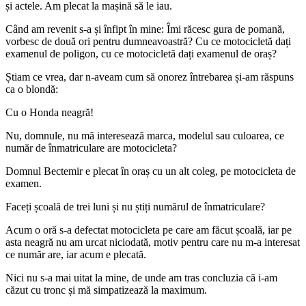
și actele. Am plecat la mașină să le iau.
Când am revenit s-a și înfipt în mine: Îmi răcesc gura de pomană,
vorbesc de două ori pentru dumneavoastră? Cu ce motocicletă dați
examenul de poligon, cu ce motocicletă dați examenul de oraș?
Știam ce vrea, dar n-aveam cum să onorez întrebarea și-am răspuns
ca o blondă:
Cu o Honda neagră!
Nu, domnule, nu mă interesează marca, modelul sau culoarea, ce
număr de înmatriculare are motocicleta?
Domnul Bectemir e plecat în oraș cu un alt coleg, pe motocicleta de
examen.
Faceți școală de trei luni și nu știți numărul de înmatriculare?
Acum o oră s-a defectat motocicleta pe care am făcut școală, iar pe
asta neagră nu am urcat niciodată, motiv pentru care nu m-a interesat
ce număr are, iar acum e plecată.
Nici nu s-a mai uitat la mine, de unde am tras concluzia că i-am
căzut cu tronc și mă simpatizează la maximum.