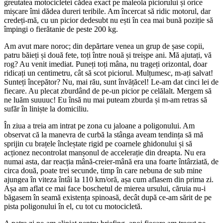
greutatea motocicletei cădea exact pe maleola piciorului și orice
mișcare îmi dădea dureri teribile. Am încercat să ridic motorul, dar
credeți-mă, cu un picior dedesubt nu ești în cea mai bună poziție să
împingi o fierătanie de peste 200 kg.
Am avut mare noroc; din depărtare venea un grup de șase copii,
patru băieți și două fete, toți între nouă și treișpe ani. Mă ajutați, vă
rog? Au venit imediat. Puneți toți mâna, nu trageți orizontal, doar
ridicați un centimetru, cât să scot piciorul. Mulțumesc, m-ați salvat!
Sunteți începător? Nu, mai rău, sunt învățăcel! Le-am dat cinci lei de
fiecare. Au plecat zburdând de pe-un picior pe celălalt. Mergem să
ne luăm suuuuc! Eu însă nu mai puteam zburda și m-am retras să
sufăr în liniște la domiciliu.
În ziua a treia am intrat pe zona cu jaloane a poligonului. Am
observat că la manevra de curbă la stânga aveam tendința să mă
sprijin cu brațele încleștate rigid pe coarnele ghidonului și să
acționez necontrolat manșonul de accelerație din dreapta. Nu era
numai asta, dar reacția mână-creier-mână era una foarte întârziată, de
circa două, poate trei secunde, timp în care nebuna de sub mine
ajungea în viteza întâi la 110 km/oră, așa cum aflasem din prima zi.
Așa am aflat ce mai face boschetul de mierea ursului, căruia nu-i
băgasem în seamă existența spinoasă, decât după ce-am sărit de pe
pista poligonului în el, cu tot cu motocicletă.