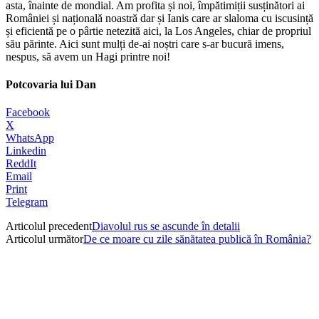
asta, înainte de mondial. Am profita și noi, împătimiții susținători ai
României și națională noastră dar și Ianis care ar slaloma cu iscusință
și eficientă pe o pârtie netezită aici, la Los Angeles, chiar de propriul
său părinte. Aici sunt mulți de-ai noștri care s-ar bucură imens,
nespus, să avem un Hagi printre noi!
Potcovaria lui Dan
Facebook
X
WhatsApp
Linkedin
ReddIt
Email
Print
Telegram
Articolul precedent
Diavolul rus se ascunde în detalii
Articolul următor
De ce moare cu zile sănătatea publică în România?