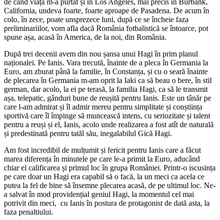
de când viața m-a purtat și în Los Angeles, mai precis în Burbank,
California, undeva foarte, foarte aproape de Pasadena. De acum în
colo, în zece, poate unsprezece luni, după ce se încheie faza
preliminariilor, vom afla dacă România fotbalistică se întoarce, pot
spune așa, acasă în America, de la noi, din România.
După trei decenii avem din nou șansa unui Hagi în prim planul
naționalei. Pe Ianis. Vara trecută, înainte de a pleca în Germania la
Euro, am zburat până la familie, în Constanța, și cu o seară înainte
de plecarea în Germania m-am oprit la Iaki ca să beau o bere, în stil
german, dar acolo, la ei pe terasă, la familia Hagi, ca să le transmit
așa, telepatic, gânduri bune de reușită pentru Ianis. Este un tânăr pe
care l-am admirat și îl admir mereu pentru simplitate și conștiința
sportivă care îl împinge să muncească intens, cu seriozitate și talent
pentru a reuși și el, Ianis, acolo unde realizarea a fost atît de naturală
și predestinată pentru tatăl său, inegalabilul Gică Hagi.
Am fost incredibil de mulțumit și fericit pentru Ianis care a făcut
marea diferența în minutele pe care le-a primit la Euro, aducând
chiar el calificarea și primul loc în grupa României. Printr-o iscusința
pe care doar un Hagi era capabil să o facă, la un meci ca acela ce
putea la fel de bine să însemne plecarea acasă, de pe ultimul loc. Ne-
a salvat în mod providențial geniul Hagi, la momentul cel mai
potrivit din meci, cu Ianis în postura de protagonist de dată asta, la
faza penaltiului.