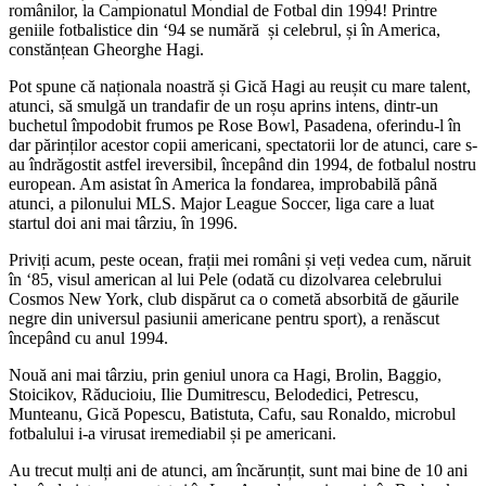
românilor, la Campionatul Mondial de Fotbal din 1994! Printre
geniile fotbalistice din ‘94 se numără și celebrul, și în America,
constănțean Gheorghe Hagi.
Pot spune că naționala noastră și Gică Hagi au reușit cu mare talent,
atunci, să smulgă un trandafir de un roșu aprins intens, dintr-un
buchetul împodobit frumos pe Rose Bowl, Pasadena, oferindu-l în
dar părinților acestor copii americani, spectatorii lor de atunci, care s-
au îndrăgostit astfel ireversibil, începând din 1994, de fotbalul nostru
european. Am asistat în America la fondarea, improbabilă până
atunci, a pilonului MLS. Major League Soccer, liga care a luat
startul doi ani mai târziu, în 1996.
Priviți acum, peste ocean, frații mei români și veți vedea cum, năruit
în ‘85, visul american al lui Pele (odată cu dizolvarea celebrului
Cosmos New York, club dispărut ca o cometă absorbită de găurile
negre din universul pasiunii americane pentru sport), a renăscut
începând cu anul 1994.
Nouă ani mai târziu, prin geniul unora ca Hagi, Brolin, Baggio,
Stoicikov, Răducioiu, Ilie Dumitrescu, Belodedici, Petrescu,
Munteanu, Gică Popescu, Batistuta, Cafu, sau Ronaldo, microbul
fotbalului i-a virusat iremediabil și pe americani.
Au trecut mulți ani de atunci, am încărunțit, sunt mai bine de 10 ani