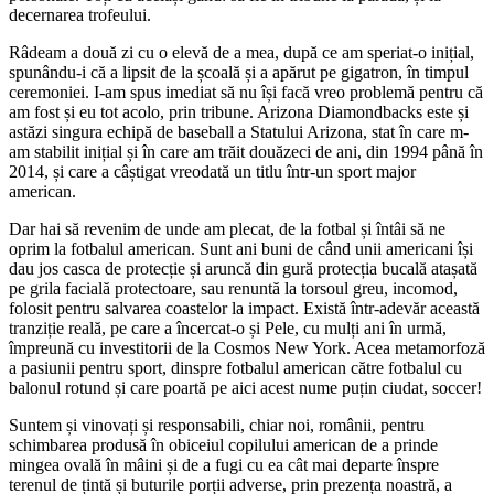
decernarea trofeului.
Râdeam a două zi cu o elevă de a mea, după ce am speriat-o inițial,
spunându-i că a lipsit de la școală și a apărut pe gigatron, în timpul
ceremoniei. I-am spus imediat să nu își facă vreo problemă pentru că
am fost și eu tot acolo, prin tribune. Arizona Diamondbacks este și
astăzi singura echipă de baseball a Statului Arizona, stat în care m-
am stabilit inițial și în care am trăit douăzeci de ani, din 1994 până în
2014, și care a câștigat vreodată un titlu într-un sport major
american.
Dar hai să revenim de unde am plecat, de la fotbal și întâi să ne
oprim la fotbalul american. Sunt ani buni de când unii americani își
dau jos casca de protecție și aruncă din gură protecția bucală atașată
pe grila facială protectoare, sau renuntă la torsoul greu, incomod,
folosit pentru salvarea coastelor la impact. Există într-adevăr această
tranziție reală, pe care a încercat-o și Pele, cu mulți ani în urmă,
împreună cu investitorii de la Cosmos New York. Acea metamorfoză
a pasiunii pentru sport, dinspre fotbalul american către fotbalul cu
balonul rotund și care poartă pe aici acest nume puțin ciudat, soccer!
Suntem și vinovați și responsabili, chiar noi, românii, pentru
schimbarea produsă în obiceiul copilului american de a prinde
mingea ovală în mâini și de a fugi cu ea cât mai departe înspre
terenul de țintă și buturile porții adverse, prin prezența noastră, a