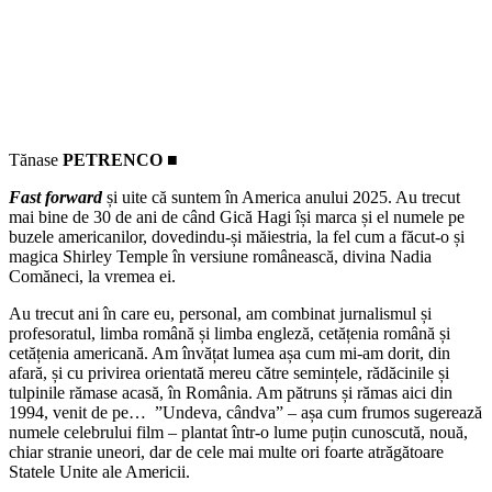
Tănase
PETRENCO ■
Fast forward
și uite că suntem în America anului 2025. Au trecut
mai bine de 30 de ani de când Gică Hagi își marca și el numele pe
buzele americanilor, dovedindu-și măiestria, la fel cum a făcut-o și
magica Shirley Temple în versiune românească, divina Nadia
Comăneci, la vremea ei.
Au trecut ani în care eu, personal, am combinat jurnalismul și
profesoratul, limba română și limba engleză, cetățenia română și
cetățenia americană. Am învățat lumea așa cum mi-am dorit, din
afară, și cu privirea orientată mereu către semințele, rădăcinile și
tulpinile rămase acasă, în România. Am pătruns și rămas aici din
1994, venit de pe… ”Undeva, cândva” – așa cum frumos sugerează
numele celebrului film – plantat într-o lume puțin cunoscută, nouă,
chiar stranie uneori, dar de cele mai multe ori foarte atrăgătoare
Statele Unite ale Americii.