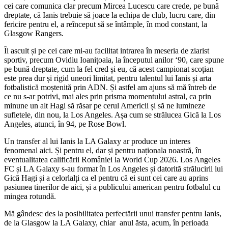
cei care comunica clar precum Mircea Lucescu care crede, pe bună
dreptate, că Ianis trebuie să joace la echipa de club, lucru care, din
fericire pentru el, a reînceput să se întâmple, în mod constant, la
Glasgow Rangers.
Îi ascult și pe cei care mi-au facilitat intrarea în meseria de ziarist
sportiv, precum Ovidiu Ioanițoaia, la începutul anilor ‘90, care spune
pe bună dreptate, cum la fel cred și eu, că acest campionat scoțian
este prea dur și rigid uneori limitat, pentru talentul lui Ianis și arta
fotbalistică moștenită prin ADN. Și astfel am ajuns să mă întreb de
ce nu s-ar potrivi, mai ales prin prisma momentului astral, ca prin
minune un alt Hagi să răsar pe cerul Americii și să ne lumineze
sufletele, din nou, la Los Angeles. Așa cum se strălucea Gică la Los
Angeles, atunci, în 94, pe Rose Bowl.
Un transfer al lui Ianis la LA Galaxy ar produce un interes
fenomenal aici. Și pentru el, dar și pentru naționala noastră, în
eventualitatea calificării României la World Cup 2026. Los Angeles
FC și LA Galaxy s-au format în Los Angeles și datorită strălucirii lui
Gică Hagi și a celorlalți ca el pentru că ei sunt cei care au aprins
pasiunea tinerilor de aici, și a publicului american pentru fotbalul cu
mingea rotundă.
Mă gândesc des la posibilitatea perfectării unui transfer pentru Ianis,
de la Glasgow la LA Galaxy, chiar anul ăsta, acum, în perioada