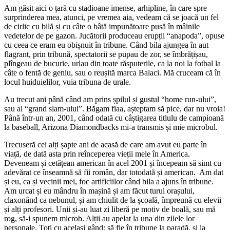
Am găsit aici o țară cu stadioane imense, arhipline, în care spre
surprinderea mea, atunci, pe vremea aia, vedeam că se joacă un fel
de cirlic cu bilă și cu câte o bâtă impunătoare pusă în mâinile
vedetelor de pe gazon. Jucătorii produceau erupții “anapoda”, opuse
cu ceea ce eram eu obișnuit în tribune. Când bila ajungea în aut
flagrant, prin tribună, spectatorii se pupau de zor, se îmbrățișau,
plîngeau de bucurie, urlau din toate răsputerile, ca la noi la fotbal la
câte o fentă de geniu, sau o reușită marca Balaci. Mă cruceam că în
locul huiduielilor, vuia tribuna de urale.
Au trecut ani până când am prins șpilul și gustul “home run-ului”,
sau al “grand slam-ului”. Băgam fiaa, așteptam să pice, dar nu vroia!
Până într-un an, 2001, când odată cu câștigarea titlulu de campioană
la baseball, Arizona Diamondbacks mi-a transmis și mie microbul.
Trecuseră cei alți șapte ani de acasă de care am avut eu parte în
viață, de dată asta prin reînceperea vieții mele în America.
Deveneam și cetățean american în acel 2001 și începeam să simt cu
adevărat ce înseamnă să fii român, dar totodată și american. Am dat
și eu, ca și vecinii mei, foc artificiilor când bila a ajuns în tribune.
Am urcat și eu mândru în mașină și am făcut turul orașului,
claxonând ca nebunul, și am chiulit de la școală, împreună cu elevii
și alți profesori. Unii și-au luat zi liberă pe motiv de boală, sau mă
rog, să-i spunem microb. Alții au apelat la una din zilele lor
personale. Toți cu același gând: să fie în tribune la paradă, și la