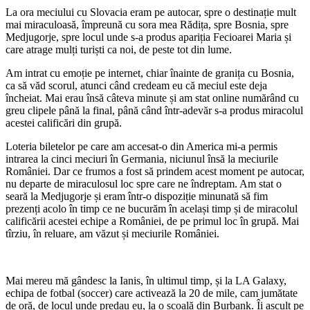
La ora meciului cu Slovacia eram pe autocar, spre o destinație mult
mai miraculoasă, împreună cu sora mea Rădița, spre Bosnia, spre
Medjugorje, spre locul unde s-a produs apariția Fecioarei Maria și
care atrage mulți turiști ca noi, de peste tot din lume.
Am intrat cu emoție pe internet, chiar înainte de granița cu Bosnia,
ca să văd scorul, atunci când credeam eu că meciul este deja
încheiat. Mai erau însă câteva minute și am stat online numărând cu
greu clipele până la final, până când într-adevăr s-a produs miracolul
acestei calificări din grupă.
Loteria biletelor pe care am accesat-o din America mi-a permis
intrarea la cinci meciuri în Germania, niciunul însă la meciurile
României. Dar ce frumos a fost să prindem acest moment pe autocar,
nu departe de miraculosul loc spre care ne îndreptam. Am stat o
seară la Medjugorje și eram într-o dispoziție minunată să fim
prezenți acolo în timp ce ne bucurăm în același timp și de miracolul
calificării acestei echipe a României, de pe primul loc în grupă. Mai
tîrziu, în reluare, am văzut și meciurile României.
Mai mereu mă gândesc la Ianis, în ultimul timp, și la LA Galaxy,
echipa de fotbal (soccer) care activează la 20 de mile, cam jumătate
de oră, de locul unde predau eu, la o școală din Burbank. Îi ascult pe