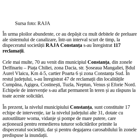
Sursa foto: RAJA
În urma ploilor abundente, ce au depășit cu mult debitele de preluare
ale sistemului de canalizare, într-un interval scurt de timp, la
dispeceratul societății
RAJA Constanța
s-au înregistrat
117
reclamații
.
Cele mai multe, 70 au venit din municipiul
Constanța
, din zonele
Delfinariu – Piața Chiliei, zona Dacia, str. Șoseaua Mangaliei, Bdul
Aurel Vlaicu, Km 4-5, cartier Poarta 6 și zona Constanța Sud. În
restul județului, s-au înregistrat 47 de reclamații din localitățile
Cumpăna, Agigea, Costinești, Tuzla, Neptun, Venus și Eforie Nord.
Echipele de intervenție s-au aflat permanent în teren și au răspuns la
toate aceste solicitări.
În prezent, la nivelul municipiului
Constanța
, sunt constituite 17
echipe de intervenție, iar la nivelul județului alte 31, dotate cu
autoutilitare woma, vidanje și pompe de mare putere, care
acționează pentru remedierea tuturor solicitărilor primite la
dispeceratul societății, dar și pentru degajarea carosabilului în zonele
predispuse la inundații.