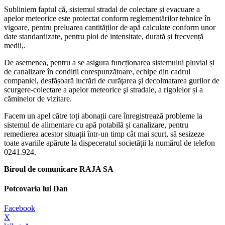
Subliniem faptul că, sistemul stradal de colectare și evacuare a
apelor meteorice este proiectat conform reglementărilor tehnice în
vigoare, pentru preluarea cantităților de apă calculate conform unor
date standardizate, pentru ploi de intensitate, durată și frecvență
medii,.
De asemenea, pentru a se asigura funcționarea sistemului pluvial și
de canalizare în condiții corespunzătoare, echipe din cadrul
companiei, desfășoară lucrări de curăţarea şi decolmatarea gurilor de
scurgere-colectare a apelor meteorice şi stradale, a rigolelor și a
căminelor de vizitare.
Facem un apel către toți abonații care înregistrează probleme la
sistemul de alimentare cu apă potabilă și canalizare, pentru
remedierea acestor situații într-un timp cât mai scurt, să sesizeze
toate avariile apărute la dispeceratul societății la numărul de telefon
0241.924.
Biroul de comunicare RAJA SA
Potcovaria lui Dan
Facebook
X