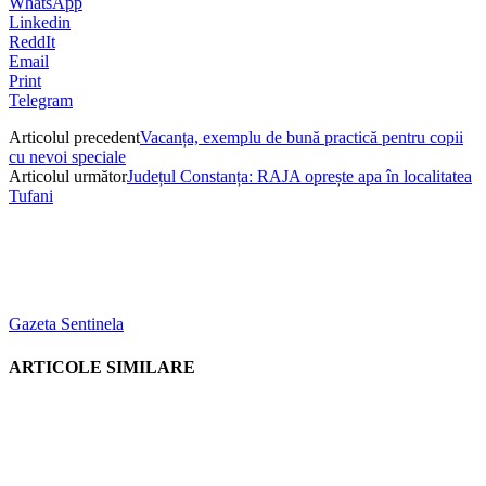
WhatsApp
Linkedin
ReddIt
Email
Print
Telegram
Articolul precedent
Vacanța, exemplu de bună practică pentru copii
cu nevoi speciale
Articolul următor
Județul Constanța: RAJA oprește apa în localitatea
Tufani
Gazeta Sentinela
ARTICOLE SIMILARE