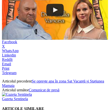
Facebook
X
WhatsApp
Linkedin
ReddIt
Email
Print
Telegram
Articolul precedent
Se oprește apa în zona Sat Vacanță și Stațiunea
Mamaia
Articolul următor
Comunicat de presă
Gazeta Sentinela
ARTICOLE SIMILARE