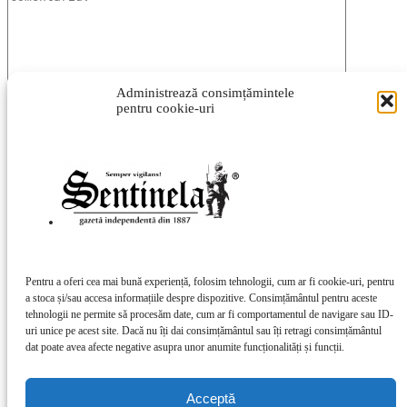
Administrează consimțămintele
pentru cookie-uri
Vă rugăm să introduceți comentariul dvs.!
Introduceți aici numele dvs.
Ați introdus o adresă de e-mail incorectă!
Vă rugăm să introduceți adresa dvs. de e-mail aici
Salvați numele meu, adresa de e-mail și site-ul web în acest
browser pentru data viitoare i comentariu.
Pentru a oferi cea mai bună experiență, folosim tehnologii, cum ar fi cookie-uri, pentru
a stoca și/sau accesa informațiile despre dispozitive. Consimțământul pentru aceste
tehnologii ne permite să procesăm date, cum ar fi comportamentul de navigare sau ID-
uri unice pe acest site. Dacă nu îți dai consimțământul sau îți retragi consimțământul
Acest site folosește Akismet pentru a reduce spamul.
Află cum sunt
dat poate avea afecte negative asupra unor anumite funcționalități și funcții.
procesate datele comentariilor tale
.
DESPRE NOI
Acceptă