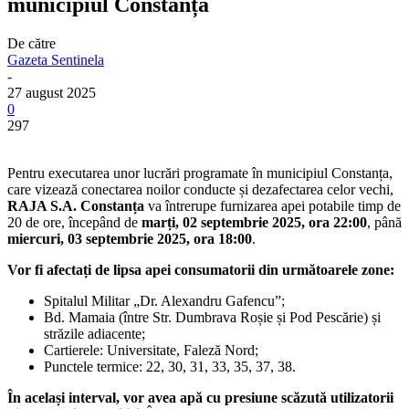
municipiul Constanța
De către
Gazeta Sentinela
-
27 august 2025
0
297
Pentru executarea unor lucrări programate în municipiul Constanța,
care vizează conectarea noilor conducte și dezafectarea celor vechi,
RAJA S.A. Constanța
va întrerupe furnizarea apei potabile timp de
20 de ore, începând de
marți, 02 septembrie 2025, ora 22:00
, până
miercuri, 03 septembrie 2025, ora 18:00
.
Vor fi afectați de lipsa apei consumatorii din următoarele zone:
Spitalul Militar „Dr. Alexandru Gafencu”;
Bd. Mamaia (între Str. Dumbrava Roșie și Pod Pescărie) și
străzile adiacente;
Cartierele: Universitate, Faleză Nord;
Punctele termice: 22, 30, 31, 33, 35, 37, 38.
În același interval, vor avea apă cu presiune scăzută utilizatorii