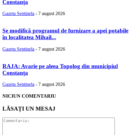
Constanța
Gazeta Sentinela
-
7 august 2026
Se modifică programul de furnizare a apei potabile
în localitatea Mihail...
Gazeta Sentinela
-
7 august 2026
RAJA: Avarie pe aleea Topolog din municipiul
Constanța
Gazeta Sentinela
-
7 august 2026
NICIUN COMENTARIU
LĂSAȚI UN MESAJ