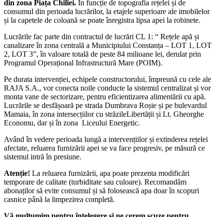
din zona Piața Chiliei.
În funcție de topografia rețelei și de
consumul din perioada lucrărilor, la etajele superioare ale imobilelor
și la capetele de coloană se poate înregistra lipsa apei la robinete.
Lucrările fac parte din contractul de lucrări CL 1: “ Rețele apă și
canalizare în zona centrală a Municipiului Constanța – LOT 1, LOT
2, LOT 3”, în valoare totală de peste 84 milioane lei, derulat prin
Programul Operațional Infrastructură Mare (POIM).
Pe durata intervenției, echipele constructorului, împreună cu cele ale
RAJA S.A., vor conecta noile conducte la sistemul centralizat și vor
monta vane de sectorizare, pentru eficientizarea alimentării cu apă.
Lucrările se desfășoară pe strada Dumbrava Roșie și pe bulevardul
Mamaia, în zona intersecțiilor cu străzileLibertății și Lt. Gheorghe
Economu, dar și în zona Liceului Energetic.
Având în vedere perioada lungă a intervențiilor și extinderea rețelei
afectate, reluarea furnizării apei se va face progresiv, pe măsură ce
sistemul intră în presiune.
Atenție!
La reluarea furnizării, apa poate prezenta modificări
temporare de calitate (turbiditate sau culoare). Recomandăm
abonaților să evite consumul și să folosească apa doar în scopuri
casnice până la limpezirea completă.
Vă mulțumim pentru înțelegere și ne cerem scuze pentru