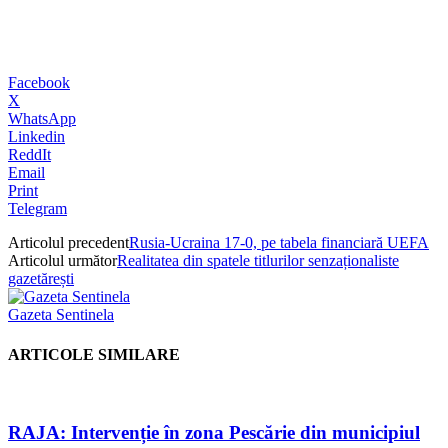
Facebook
X
WhatsApp
Linkedin
ReddIt
Email
Print
Telegram
Articolul precedent
Rusia-Ucraina 17-0, pe tabela financiară UEFA
Articolul următor
Realitatea din spatele titlurilor senzaționaliste
gazetărești
Gazeta Sentinela
ARTICOLE SIMILARE
RAJA: Intervenție în zona Pescărie din municipiul