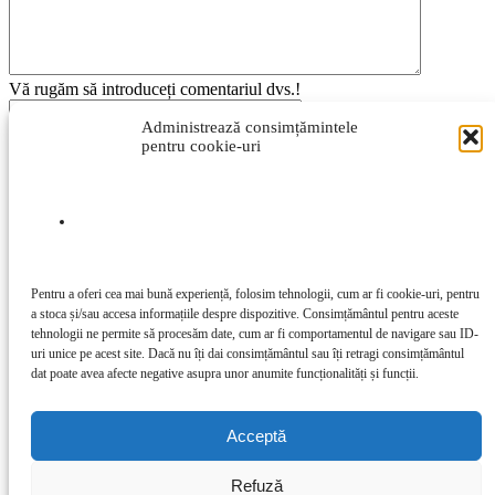
Vă rugăm să introduceți comentariul dvs.!
Administrează consimțămintele
Introduceți aici numele dvs.
pentru cookie-uri
Ați introdus o adresă de e-mail incorectă!
Vă rugăm să introduceți adresa dvs. de e-mail aici
Salvați numele meu, adresa de e-mail și site-ul web în acest
browser pentru data viitoare i comentariu.
Pentru a oferi cea mai bună experiență, folosim tehnologii, cum ar fi cookie-uri, pentru
a stoca și/sau accesa informațiile despre dispozitive. Consimțământul pentru aceste
tehnologii ne permite să procesăm date, cum ar fi comportamentul de navigare sau ID-
uri unice pe acest site. Dacă nu îți dai consimțământul sau îți retragi consimțământul
Acest site folosește Akismet pentru a reduce spamul.
Află cum sunt
dat poate avea afecte negative asupra unor anumite funcționalități și funcții.
procesate datele comentariilor tale
.
DESPRE NOI
Acceptă
Contactați-ne:
redactia@sentinela.ro
URMAȚI-NE
Refuză