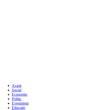
Acasă
Social
Economic
Politic
Eveniment
Educaţie