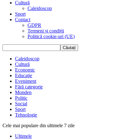
Cultură
Caleidoscop
Sport
Contact
GDPR
Termeni și condiții
Politică cookie-uri (UE)
Caleidoscop
Cultură
Economic
Educaţie
Eveniment
Fără categorie
Monden
Politic
Social
Sport
Tehnologie
Cele mai populare din ultimele 7 zile
Ultimele