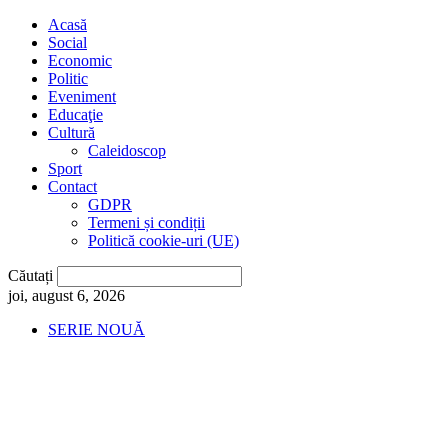
Acasă
Social
Economic
Politic
Eveniment
Educaţie
Cultură
Caleidoscop
Sport
Contact
GDPR
Termeni și condiții
Politică cookie-uri (UE)
Căutați
joi, august 6, 2026
SERIE NOUĂ