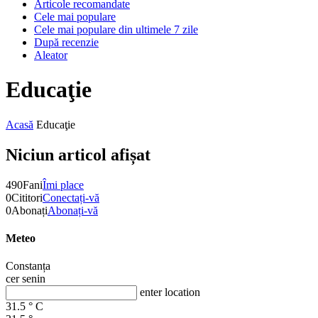
Articole recomandate
Cele mai populare
Cele mai populare din ultimele 7 zile
După recenzie
Aleator
Educaţie
Acasă
Educaţie
Niciun articol afișat
490
Fani
Îmi place
0
Cititori
Conectați-vă
0
Abonați
Abonați-vă
Meteo
Constanța
cer senin
enter location
31.5
°
C