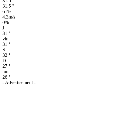
31.5
°
31.5
°
61%
4.3m/s
0%
J
31
°
vin
31
°
S
32
°
D
27
°
lun
26
°
- Advertisement -