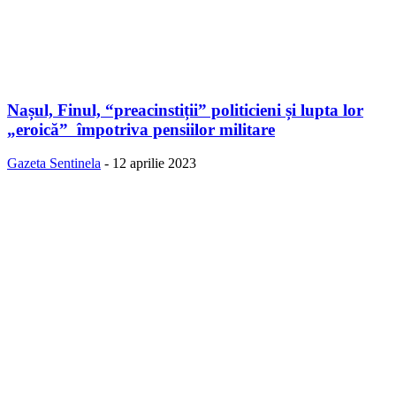
Nașul, Finul, “preacinstiții” politicieni și lupta lor
„eroică” împotriva pensiilor militare
Gazeta Sentinela
-
12 aprilie 2023