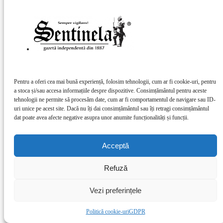
Voturi anulate pentru o semnătură – efect catastrofal
al “scrisului frumos”la...
Gazeta Sentinela
-
11 noiembrie 2024
Ce am fost și ce-am ajuns!
Gazeta Sentinela
-
24 septembrie 2023
Pentru a oferi cea mai bună experiență, folosim tehnologii, cum ar fi cookie-uri, pentru
a stoca și/sau accesa informațiile despre dispozitive. Consimțământul pentru aceste
DESPRE NOI
tehnologii ne permite să procesăm date, cum ar fi comportamentul de navigare sau ID-
Contactați-ne:
redactia@sentinela.ro
uri unice pe acest site. Dacă nu îți dai consimțământul sau îți retragi consimțământul
URMAȚI-NE
dat poate avea afecte negative asupra unor anumite funcționalități și funcții.
GDPR
Publicitate
Acceptă
Contact
© 2021 Sentinela.ro
Refuză
Vezi preferințele
Politică cookie-uri
GDPR