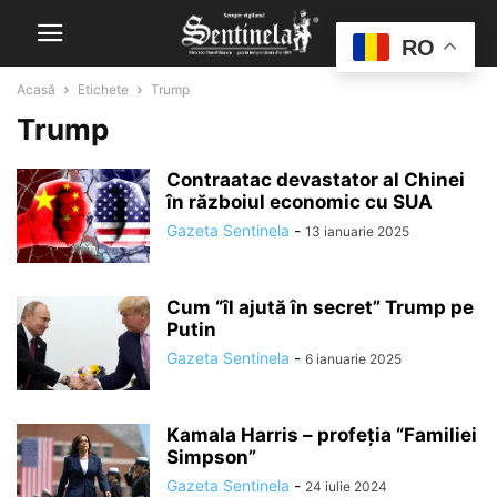
RO
Acasă
Etichete
Trump
Trump
Contraatac devastator al Chinei
în războiul economic cu SUA
Gazeta Sentinela
-
13 ianuarie 2025
Cum “îl ajută în secret” Trump pe
Putin
Gazeta Sentinela
-
6 ianuarie 2025
Kamala Harris – profeția “Familiei
Simpson”
Gazeta Sentinela
-
24 iulie 2024