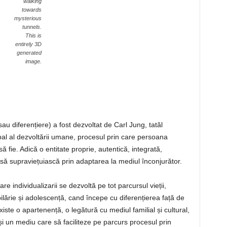
walking
towards
mysterious
tunnels.
This is
entirely 3D
generated
image.
sau diferențiere) a fost dezvoltat de Carl Jung, tatăl
cipal al dezvoltării umane, procesul prin care persoana
 fie. Adică o entitate proprie, autentică, integrată,
să supraviețuiască prin adaptarea la mediul înconjurător.
are individualizarii se dezvoltă pe tot parcursul vieții,
lărie și adolescență, cand începe cu diferențierea față de
iste o apartenență, o legătură cu mediul familial și cultural,
i un mediu care să faciliteze pe parcurs procesul prin