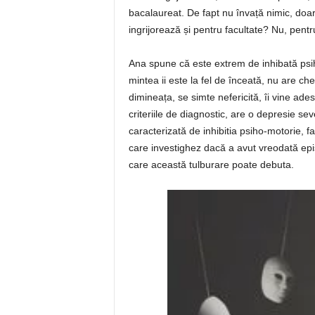
bacalaureat. De fapt nu învață nimic, doar
ingrijorează și pentru facultate? Nu, pent
Ana spune că este extrem de inhibată psiho
mintea ii este la fel de înceată, nu are ch
dimineața, se simte nefericită, îi vine ad
criteriile de diagnostic, are o depresie s
caracterizată de inhibitia psiho-motorie, 
care investighez dacă a avut vreodată epi
care această tulburare poate debuta.