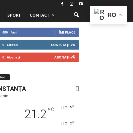
RO
SPORT
CONTACT
490
Fani
ÎMI PLACE
0
Cititori
CONECTAȚI-VĂ
0
Abonați
ABONAȚI-VĂ
teo
NSTANȚA
Senin
°
21.5
°
C
21.2
°
21.2