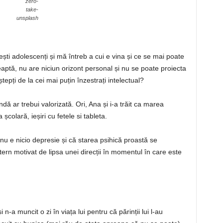
zero-
take-
unsplash
ști adolescenți și mă întreb a cui e vina și ce se mai poate
eaptă, nu are niciun orizont personal și nu se poate proiecta
tepți de la cei mai puțin înzestrați intelectual?
dă ar trebui valorizată. Ori, Ana și i-a trăit ca marea
 școlară, ieșiri cu fetele si tableta.
nu e nicio depresie și că starea psihică proastă se
ntern motivat de lipsa unei direcții în momentul în care este
n-a muncit o zi în viața lui pentru că părinții lui l-au