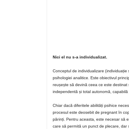
Nici el nu s-a individualizat.
Conceptul de individualizare (individuație 
psihologiei analitice. Este obiectivul prin
reușește să devină ceea ce este destinat să
independentă și total autonomă, capabilă 
Chiar dacă diferitele abilități psihice neces
procesul este deosebit de pregnant în copi
părinți. Pentru aceasta, este necesar să ex
care să permită un punct de plecare, dar ș