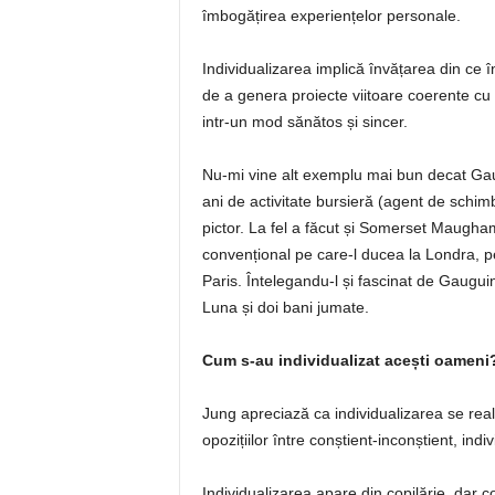
îmbogățirea experiențelor personale.
Individualizarea implică învățarea din ce 
de a genera proiecte viitoare coerente cu s
intr-un mod sănătos și sincer.
Nu-mi vine alt exemplu mai bun decat Gaug
ani de activitate bursieră (agent de schim
pictor. La fel a făcut și Somerset Maugham
convențional pe care-l ducea la Londra, pe
Paris. Întelegandu-l și fascinat de Gauguin
Luna și doi bani jumate.
Cum s-au individualizat acești oameni
Jung apreciază ca individualizarea se real
opozițiilor între conștient-inconștient, indi
Individualizarea apare din copilărie, dar c