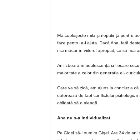
Mă copleșește mila și neputința pentru ace
face pentru a-i ajuta. Dacă Ana, fată deșt
nici măcar în viitorul apropiat, ce să mai aș
Anii zboară în adolescență și fiecare secun
majoritate a celor din generația ei- curicula
Care va să zică, am ajuns la concluzia că 
datorează de fapt conflictului psihologic i
obligată să o aleagă.
Ana nu s-a individualizat.
Pe Gigel să-l numim Gigel. Are 34 de ani și 