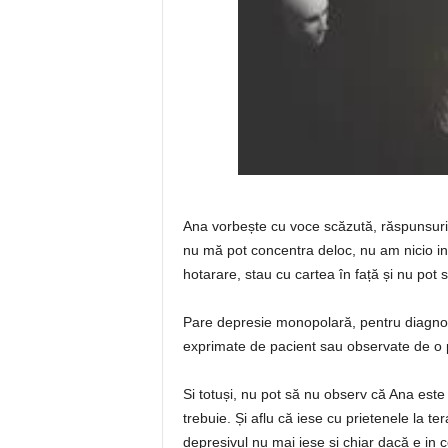
Ana vorbește cu voce scăzută, răspunsurile
nu mă pot concentra deloc, nu am nicio iniți
hotarare, stau cu cartea în față și nu pot s
Pare depresie monopolară, pentru diagnosti
exprimate de pacient sau observate de o
Si totuși, nu pot să nu observ că Ana este
trebuie. Și aflu că iese cu prietenele la te
depresivul nu mai iese si chiar dacă e in c