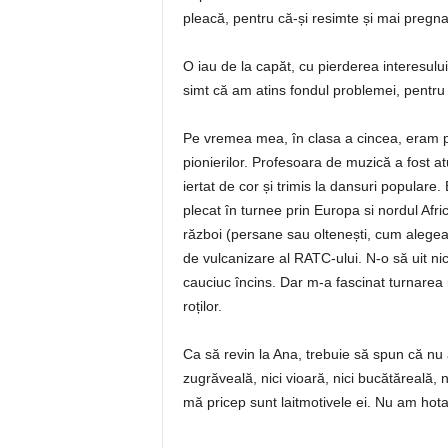
pleacă, pentru că-și resimte și mai pregna
O iau de la capăt, cu pierderea interesului 
simt că am atins fondul problemei, pentru
Pe vremea mea, în clasa a cincea, eram pu
pionierilor. Profesoara de muzică a fost atu
iertat de cor și trimis la dansuri populare
plecat în turnee prin Europa si nordul Afri
război (persane sau oltenești, cum alegea f
de vulcanizare al RATC-ului. N-o să uit nic
cauciuc încins. Dar m-a fascinat turnarea i
roților.
Ca să revin la Ana, trebuie să spun că nu a
zugrăveală, nici vioară, nici bucătăreală, n
mă pricep sunt laitmotivele ei. Nu am hotar