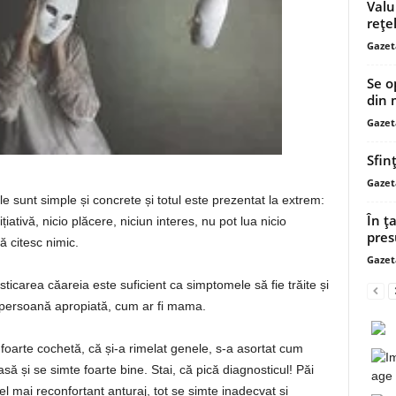
Valu 
reţe
Gazet
Se o
din 
Gazet
Sfinţ
Gazet
 sunt simple și concrete și totul este prezentat la extrem:
În ț
ativă, nicio plăcere, niciun interes, nu pot lua nicio
pres
ă citesc nimic.
Gazet
carea căareia este suficient ca simptomele să fie trăite și
 persoană apropiată, cum ar fi mama.
 foarte cochetă, că și-a rimelat genele, s-a asortat cum
rasă și se simte foarte bine. Stai, că pică diagnosticul! Păi
el mai reconfortant anturaj, tot se simte inadecvat și