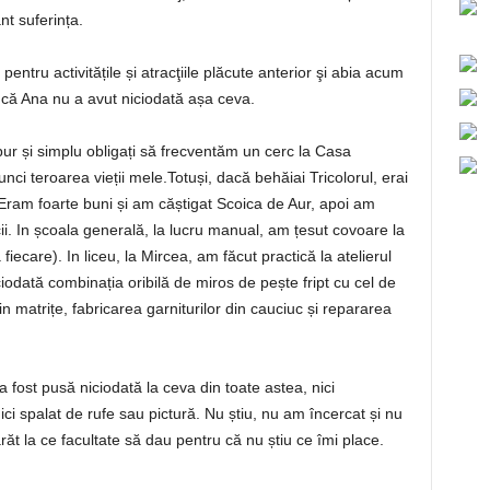
nt suferința.
pentru activitățile și atracţiile plăcute anterior şi abia acum
 că Ana nu a avut niciodată așa ceva.
r și simplu obligați să frecventăm un cerc la Casa
nci teroarea vieții mele.Totuși, dacă behăiai Tricolorul, erai
. Eram foarte buni și am căștigat Scoica de Aur, apoi am
cii. In școala generală, la lucru manual, am țesut covoare la
iecare). In liceu, la Mircea, am făcut practică la atelierul
iodată combinația oribilă de miros de pește fript cu cel de
n matrițe, fabricarea garniturilor din cauciuc și repararea
 fost pusă niciodată la ceva din toate astea, nici
ici spalat de rufe sau pictură. Nu știu, nu am încercat și nu
ăt la ce facultate să dau pentru că nu știu ce îmi place.