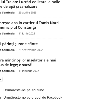
lui Traian: Lucrări edilitare la noile
le de apă şi canalizare
a Sentinela
-
23 aprilie 2023
prește apa în cartierul Tomis Nord
municipiul Constanța
a Sentinela
-
11 iunie 2025
i părinţi şi zone sfinte
a Sentinela
-
21 septembrie 2022
ara mincinoșilor înşelătoria e mai
us de lege; e sacră!
a Sentinela
-
11 ianuarie 2022
Urrmărește-ne pe Youtube
Urrmărește-ne pe grupul de Facebook