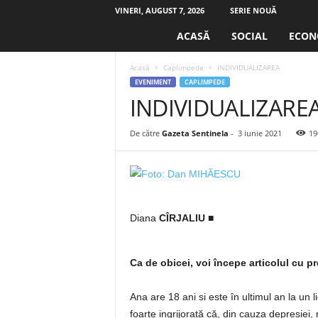
VINERI, AUGUST 7, 2026
SERIE NOUĂ
S
ACASĂ
SOCIAL
ECON
e
n
Acasă
Caplimpede
INDIVIDUALIZAREA
t
EVENIMENT
CAPLIMPEDE
i
INDIVIDUALIZARE
n
e
l
De către
Gazeta Sentinela
-
3 iunie 2021
19
a
.
r
o
Diana
CÎRJALIU
■
Ca de obicei, voi începe articolul cu pr
Ana are 18 ani si este în ultimul an la un 
foarte ingrijorată că, din cauza depresiei