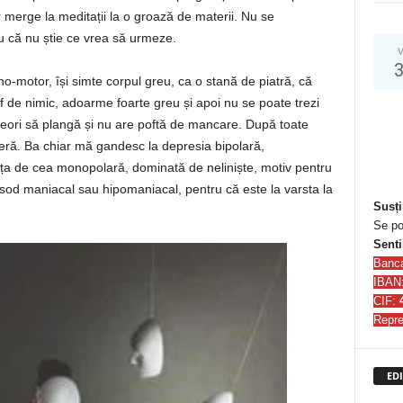
 merge la meditații la o groază de materii. Nu se
ru că nu știe ce vrea să urmeze.
V
-motor, își simte corpul greu, ca o stană de piatră, că
ef de nimic, adoarme foarte greu și apoi nu se poate trezi
eseori să plangă și nu are poftă de mancare. După toate
everă. Ba chiar mă gandesc la depresia bipolară,
fața de cea monopolară, dominată de neliniște, motiv pentru
sod maniacal sau hipomaniacal, pentru că este la varsta la
Susți
Se po
Senti
Banc
IBAN
CIF:
Repre
EDI