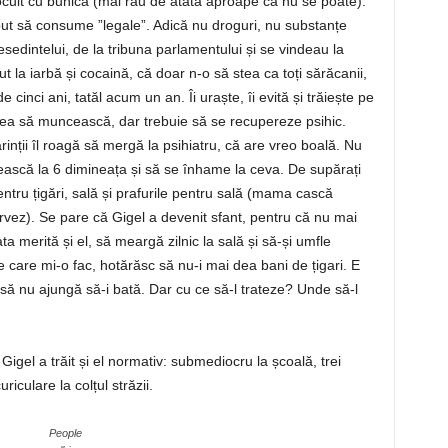
 locuit cu bunica (mai rău de atata aproape că nu se poate).
eput să consume ”legale”. Adică nu droguri, nu substanțe
esedintelui, de la tribuna parlamentului și se vindeau la
 la iarbă și cocaină, că doar n-o să stea ca toți sărăcanii,
e cinci ani, tatăl acum un an. Îi uraște, îi evită și trăiește pe
 vrea să muncească, dar trebuie să se recupereze psihic.
rinții îl roagă să mergă la psihiatru, că are vreo boală. Nu
zească la 6 dimineața și să se înhame la ceva. De supărați
entru țigări, sală și prafurile pentru sală (mama cască
vez). Se pare că Gigel a devenit sfant, pentru că nu mai
 merită și el, să meargă zilnic la sală și să-și umfle
care mi-o fac, hotărăsc să nu-i mai dea bani de țigari. E
 să nu ajungă să-i bată. Dar cu ce să-l trateze? Unde să-l
Gigel a trăit și el normativ: submediocru la școală, trei
iculare la colțul străzii.
People