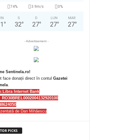
74%
3.9m/s
0%
IN
S
D
LUN
MAR
31
°
32
°
27
°
27
°
27
°
- Advertisement -
ne Sentinela.ro!
t face donații direct în contul
Gazetei
nela
.
a:
Libra Internet Bank
:
RO30BREL0002004132920100
48624050
zentată de Dan Mihăescu
TOR PICKS