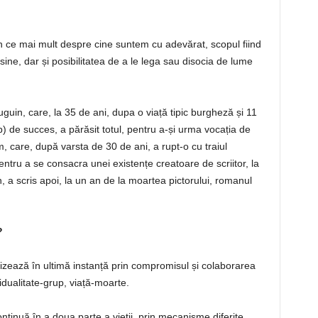
în ce mai mult despre cine suntem cu adevărat, scopul fiind
ine, dar și posibilitatea de a le lega sau disocia de lume
uin, care, la 35 de ani, dupa o viață tipic burgheză și 11
b) de succes, a părăsit totul, pentru a-și urma vocația de
, care, după varsta de 30 de ani, a rupt-o cu traiul
ntru a se consacra unei existențe creatoare de scriitor, la
, a scris apoi, la un an de la moartea pictorului, romanul
?
izează în ultimă instanță prin compromisul și colaborarea
vidualitate-grup, viață-moarte.
ontinuă în a doua parte a vieții, prin mecanisme diferite,