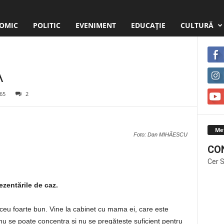
OMIC
POLITIC
EVENIMENT
EDUCAŢIE
CULTURĂ
A
65
2
Me
Foto: Dan MIHĂESCU
CO
Cer 
ezentările de caz.
liceu foarte bun. Vine la cabinet cu mama ei, care este
, nu se poate concentra si nu se pregătește suficient pentru