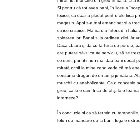
întreținut muncind din greu în Italia. El a
Și pentru că tot avea bani, în liceu a înc
toxice, ca doar a pledat pentru ele fiica pr
magazin. Apoi s-a mai emancipat și a trecut
cu ice si spice. Mama s-a întors din Italia d
spinarea lor. Banal și la ordinea zilei. Ar
Dacă zbiară și dă cu farfuria de perete, pă
are putere să-și caute serviciu, să se tre
ce sunt, părinții nu-i mai dau bani decat p
mirată ochii la mine cand vede că mă ener
consumă droguri de un an și jumătate. Atata
mușchii cu anabolizante. Ca o concesie pe 
greu, că le e cam frică de el și le e teamă
interneze?
În concluzie și ca să termin cu tampeniile, 
feluri de măncare de la buni, legale extracur