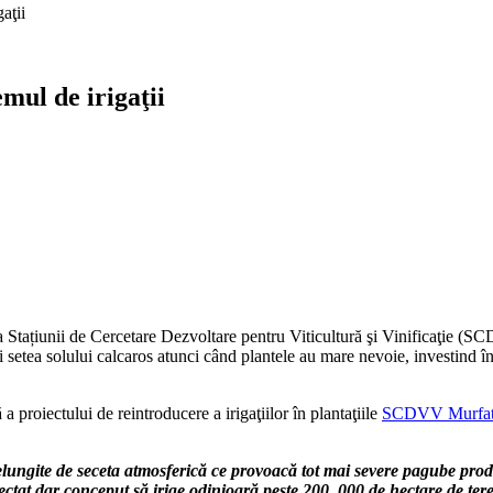
aţii
emul de irigaţii
 a Stațiunii de Cercetare Dezvoltare pentru Viticultură şi Vinificaţie (
oli setea solului calcaros atunci când plantele au mare nevoie, investind
a proiectului de reintroducere a irigaţiilor în plantaţiile
SCDVV Murfat
relungite de seceta atmosferică ce provoacă tot mai severe pagube prod
afectat dar conceput să irige odinioară peste 200. 000 de hectare de 