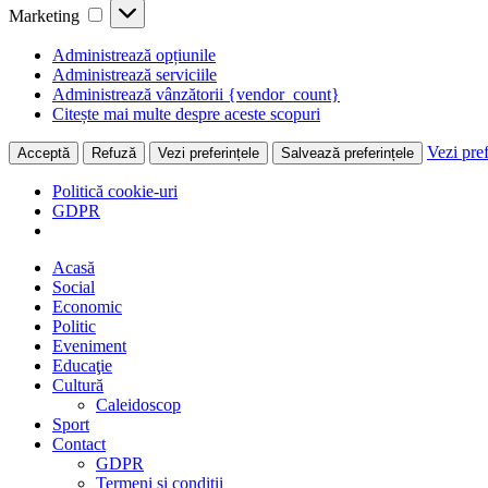
Marketing
Marketing
Administrează opțiunile
Administrează serviciile
Administrează vânzătorii {vendor_count}
Citește mai multe despre aceste scopuri
Vezi pref
Acceptă
Refuză
Vezi preferințele
Salvează preferințele
Politică cookie-uri
GDPR
Acasă
Social
Economic
Politic
Eveniment
Educaţie
Cultură
Caleidoscop
Sport
Contact
GDPR
Termeni și condiții