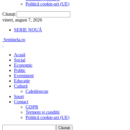
Politică cookie-uri (UE)
Căutați
vineri, august 7, 2026
SERIE NOUĂ
Sentinela.ro
Acasă
Social
Economic
Politic
Eveniment
Educaţie
Cultură
Caleidoscop
Sport
Contact
GDPR
Termeni și condiții
Politică cookie-uri (UE)