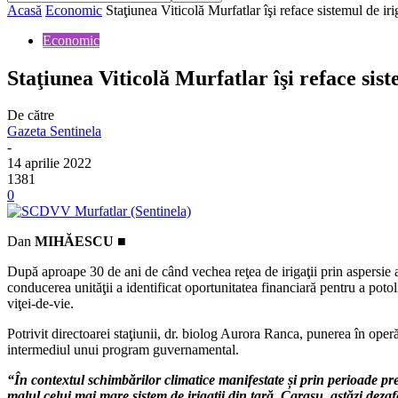
Acasă
Economic
Staţiunea Viticolă Murfatlar îşi reface sistemul de irig
Economic
Staţiunea Viticolă Murfatlar îşi reface sist
De către
Gazeta Sentinela
-
14 aprilie 2022
1381
0
Dan
MIHĂESCU ■
După aproape 30 de ani de când vechea reţea de irigaţii prin aspersie
conducerea unităţii a identificat oportunitatea financiară pentru a pot
viţei-de-vie.
Potrivit directoarei staţiunii, dr. biolog Aurora Ranca, punerea în operă 
intermediul unui program guvernamental.
“În contextul schimbărilor climatice manifestate și prin perioade p
malul celui mai mare sistem de irigaţii din ţară, Carasu, astăzi dez