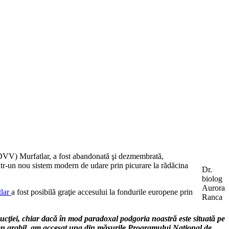
SCDVV) Murfatlar, a fost abandonată şi dezmembrată,
 într-un nou sistem modern de udare prin picurare la rădăcina
Dr.
biolog
Aurora
lar
a fost posibilă graţie accesului la fondurile europene prin
Ranca
ucţiei, chiar dacă în mod paradoxal podgoria noastră este situată pe
teren arabil, am accesat una din măsurile Programului Național de