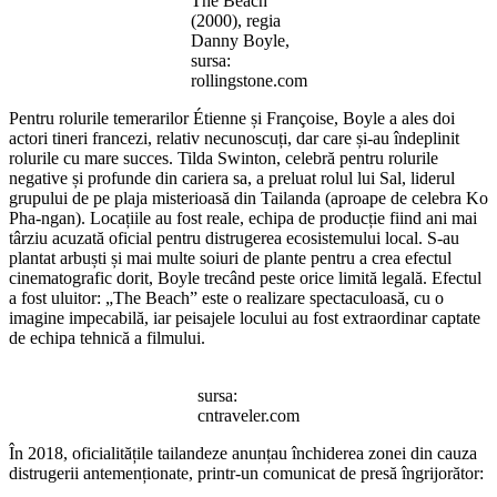
The Beach
(2000), regia
Danny Boyle,
sursa:
rollingstone.com
Pentru rolurile temerarilor Étienne și Françoise, Boyle a ales doi
actori tineri francezi, relativ necunoscuți, dar care și-au îndeplinit
rolurile cu mare succes. Tilda Swinton, celebră pentru rolurile
negative și profunde din cariera sa, a preluat rolul lui Sal, liderul
grupului de pe plaja misterioasă din Tailanda (aproape de celebra Ko
Pha-ngan). Locațiile au fost reale, echipa de producție fiind ani mai
târziu acuzată oficial pentru distrugerea ecosistemului local. S-au
plantat arbuști și mai multe soiuri de plante pentru a crea efectul
cinematografic dorit, Boyle trecând peste orice limită legală. Efectul
a fost uluitor: „The Beach” este o realizare spectaculoasă, cu o
imagine impecabilă, iar peisajele locului au fost extraordinar captate
de echipa tehnică a filmului.
sursa:
cntraveler.com
În 2018, oficialitățile tailandeze anunțau închiderea zonei din cauza
distrugerii antemenționate, printr-un comunicat de presă îngrijorător: