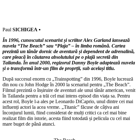
Paul
SICHIGEA
▪
În 1996, cunoscutul scenarist și scriitor Alex Garland lansează
nuvela “The Beach” sau “Plaja” – în limba română. Cartea
prezintă un tânăr dornic de aventură și dependent de adrenalină,
care pleacă în căutarea absolutului pe o plajă secretă din
Tailanda. În anul 2000, regizorul Danny Boyle adaptează nuvela
și o transformă într-un film de proprții, sub același titlu.
După succesul enorm cu „Trainspotting” din 1996, Boyle lucrează
din nou cu John Hodge în 2000 la scenariul pentru „The Beach”.
Filmul prezintă o înșiruire de aventuri ale unui tânăr american, venit
în Tailanda pentru a trăi cel mai intens episod din viața sa. Pentru
acest rol, Boyle l-a ales pe Leonardo DiCaprio, unul dintre cei mai
influenți actori la acea vreme. „Titanic” făcuse de câțiva ani
înconjurul lumii, fiind considerat de mulți critici ca cel mai bine
realizat film din istorie, acesta fiind totodată și pelicula cu cel mai
mare buget de până atunci.