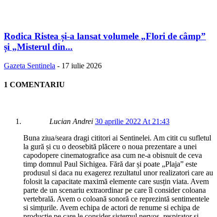
Rodica Ristea și-a lansat volumele „Flori de câmp”
și „Misterul din...
Gazeta Sentinela
-
17 iulie 2026
1 COMENTARIU
Lucian Andrei
30 aprilie 2022 At 21:43
Buna ziua/seara dragi cititori ai Sentinelei. Am citit cu sufletul
la gură și cu o deosebită plăcere o noua prezentare a unei
capodopere cinematografice asa cum ne-a obisnuit de ceva
timp domnul Paul Sichigea. Fără dar și poate „Plaja” este
produsul si daca nu exagerez rezultatul unor realizatori care au
folosit la capacitate maximă elemente care susțin viata. Avem
parte de un scenariu extraordinar pe care îl consider coloana
vertebrală. Avem o coloană sonoră ce reprezintă sentimentele
si simțurile. Avem echipa de actori de renume si echipa de
producție pe care le consider sistemul nervos, respirator si