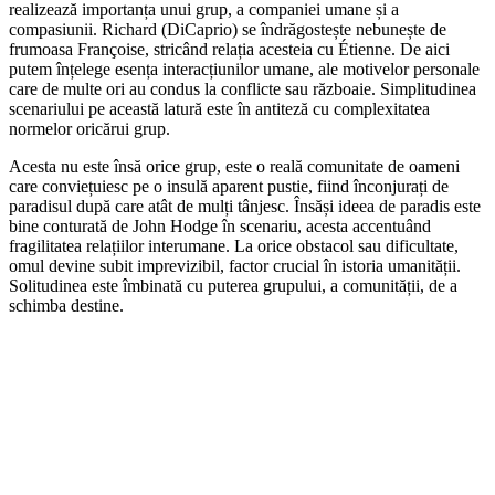
realizează importanța unui grup, a companiei umane și a
compasiunii. Richard (DiCaprio) se îndrăgostește nebunește de
frumoasa Françoise, stricând relația acesteia cu Étienne. De aici
putem înțelege esența interacțiunilor umane, ale motivelor personale
care de multe ori au condus la conflicte sau războaie. Simplitudinea
scenariului pe această latură este în antiteză cu complexitatea
normelor oricărui grup.
Acesta nu este însă orice grup, este o reală comunitate de oameni
care conviețuiesc pe o insulă aparent pustie, fiind înconjurați de
paradisul după care atât de mulți tânjesc. Însăși ideea de paradis este
bine conturată de John Hodge în scenariu, acesta accentuând
fragilitatea relațiilor interumane. La orice obstacol sau dificultate,
omul devine subit imprevizibil, factor crucial în istoria umanității.
Solitudinea este îmbinată cu puterea grupului, a comunității, de a
schimba destine.