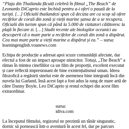
“Plaja din Thailanda făcută celebră în filmul „The Beach” de
Leonardo DiCaprio este închisă pentru a-i oferi o pauză de la
turiști. […] Oficialii thailandezi spun că decizia are ca scop să ofere
recifelor de corali din zonă și vieții marine șansa de a se recupera.
Oficialii din turism spun că până la 5.000 de vizitatori călătoresc la
plajă în fiecare zi.
[…]
Studii recente ale biologilor oceanici au
descoperit că o mare parte a recifelor de corali din zonă a dispărut.
Cea mai mare parte a vieții marine a dispărut și ea.”
– sursa:
learningenglish.voanews.com
Echipa de producție a adresat apoi scuze comunității afectate, dar
efectul a fost de un impact aproape nimicitor. Totuși, „The Beach” a
rămas în mintea cinefililor ca un film de proporții, excelent executat
și care reflectă impresionant de bine existențialismul uman. Ideea
filozofică a regăsirii sinelui este de asemenea bine integrată încă din
nuvela lui Garland, însă acest fapt a fost adus la rang de mare artă de
către Danny Boyle, Leo DiCaprio și restul echipei din acest film
extraordinar.
sursa:
idiva.com
La începutul filmului, regizorul ne prezintă un tânăr singuratic,
dornic să pornească într-o aventură în acest fel, dar pe parcurs