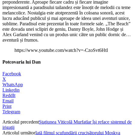
preponderente. Aproape fiecare cadru și fiecare imagine
impresionantă a paradisului tailandez este însoțit de melodii cu teme
melancolice. Nostalgia este atotprezentă în coloana sonoră, acest
lucru aducând publicul și mai aproape de ideea unei aventuri unice,
sublime. Paradisul este prezentat în toate formele sale. „The Beach”
este dovada unei sclipiri de geniu, Danny Boyle, John Hodge și
Alex Garland venind cu un produs unic către un public dornic de…
aventură și frumos.
https://www.youtube.com/watch?v=-CzoSvt6HtI
Potcovaria lui Dan
Facebook
X
WhatsApp
Linkedin
ReddIt
Email
Print
Telegram
Articolul precedent
Staţiunea Viticolă Murfatlar îşi reface sistemul de
irigaţii
Articolul următor
Iată filmul scufundării crucişătorului Moskva