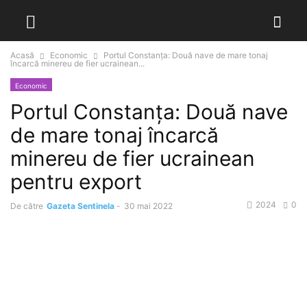
Acasă
Economic
Portul Constanţa: Două nave de mare tonaj
încarcă minereu de fier ucrainean...
Economic
Portul Constanţa: Două nave
de mare tonaj încarcă
minereu de fier ucrainean
pentru export
2024
0
De către
Gazeta Sentinela
-
30 mai 2022