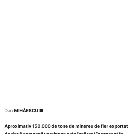
Dan
MIHĂESCU
■
Aproximativ 150.000 de tone de minereu de fier exportat
de două companii ucrainene este încărcat în prezent în