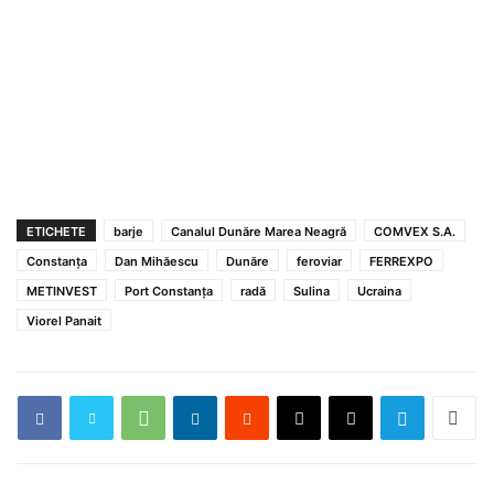
ETICHETE
barje
Canalul Dunăre Marea Neagră
COMVEX S.A.
Constanţa
Dan Mihăescu
Dunăre
feroviar
FERREXPO
METINVEST
Port Constanţa
radă
Sulina
Ucraina
Viorel Panait