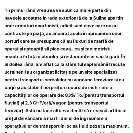
“
În primul rând vreau să vă spun că mare parte din
naveele acostate în rada exterioară de la Sulina aparţin
unor armatori oportunişti, adică sunt nave care nu au
contracte pe piaţă, au ancorat acolo în apropierea unor
porturi care se presupune că au fluxuri de marfă de
operat şi aşteaptă să pice ceva…ca şi taximetriştii
noaptea în faţa cluburilor şi restaurantelor sau la gară. În
al doilea rând, am aflat că la sfârşitul săptămânii trecute
ucrainenii au organizat licitaţie pe un site specializat
pentru transportul cerealelor cu vagoane feroviare şi cu
barje şi au stabilit noi preţuri record de închiriere a
capacităţilor de operare de
:
83
$
/ To.(pentru transportul
fluvial) şi 2,3 CHF/oră/vagon (pentru transportul
feroviar). Asta nu face altceva decât să crească artificial
preţul de vânzare a mărfii dar şi de îngreunare a
operaţiunilor de transport în loc să fluidizeze la maximum.