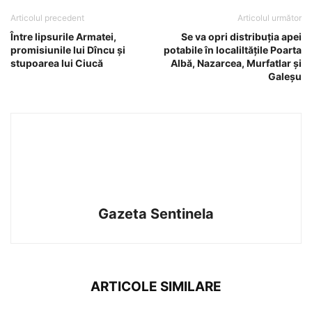
Articolul precedent
Articolul următor
Între lipsurile Armatei,
Se va opri distribuţia apei
promisiunile lui Dîncu și
potabile în localiltăţile Poarta
stupoarea lui Ciucă
Albă, Nazarcea, Murfatlar și
Galeșu
Gazeta Sentinela
ARTICOLE SIMILARE