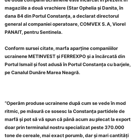
magaziile a două vrachiere (Star Ophelia şi Danita, în
dana 84 din Portul Constanţa, a declarat directorul
general al companiei operatoare, COMVEX S. A, Viorel
PANAIT, pentru Sentinela.
Conform sursei citate, marfa aparţine companiiilor
ucrainene METINVEST şi FERREXPO şi a încărcată din
Portul Ismail şi fost adusă în Portul Constanţa cu barjele,
pe Canalul Dunăre Marea Neagră.
“
Operăm produse ucrainene după cum se vede în mod
ritmic, pe măsură ce sosesc la Constanţa partidele de
marfă şi pot să vă spun că până acum au plecat la export
doar prin terminalul nostru specializat peste 370.000
tone de cereale, mai exact porumb, dar şi mari cantităţi