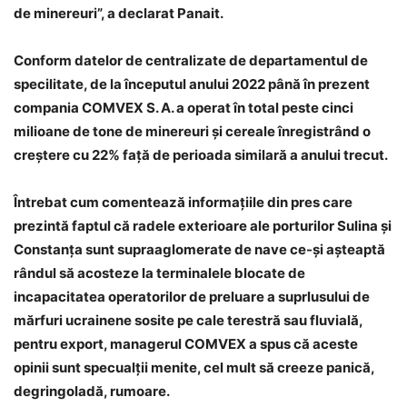
de minereuri
”
, a declarat Panait.
Conform datelor de centralizate de departamentul de
specilitate, de la începutul anului 2022 până în prezent
compania COMVEX S. A. a operat în total peste cinci
milioane de tone de minereuri şi cereale înregistrând o
creştere cu 22% faţă de perioada similară a anului trecut.
Întrebat cum comentează informaţiile din pres care
prezintă faptul că radele exterioare ale porturilor Sulina şi
Constanţa sunt supraaglomerate de nave ce-şi aşteaptă
rândul să acosteze la terminalele blocate de
incapacitatea operatorilor de preluare a suprlusului de
mărfuri ucrainene sosite pe cale terestră sau fluvială,
pentru export, managerul COMVEX a spus că aceste
opinii sunt specualţii menite, cel mult să creeze panică,
degringoladă, rumoare.