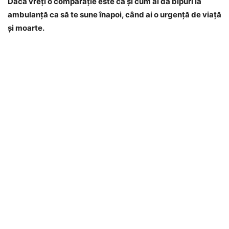
Dacă vreţi o comparaţie este ca şi cum ai da bipuri la
ambulanţă ca să te sune înapoi, când ai o urgenţă de viaţă
şi moarte.