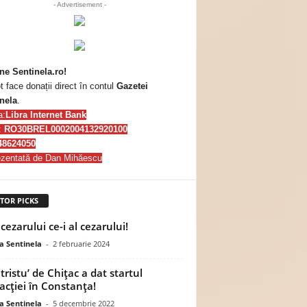
- Advertisement -
ne Sentinela.ro!
t face donații direct în contul
Gazetei
nela
.
a:
Libra Internet Bank
:
RO30BREL0002004132920100
48624050
zentată de Dan Mihăescu
TOR PICKS
cezarului ce-i al cezarului!
a Sentinela
-
2 februarie 2024
tristu’ de Chiţac a dat startul
racţiei în Constanţa!
a Sentinela
-
5 decembrie 2022