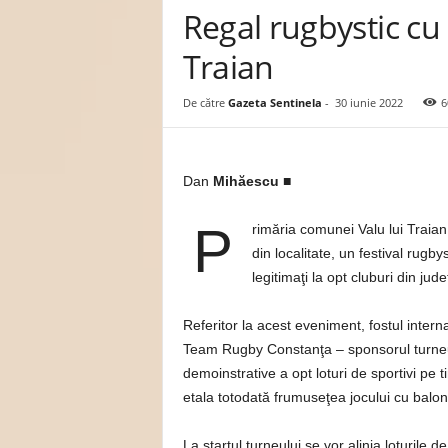
Regal rugbystic cu c
n
e
Traian
l
a
.
De către
Gazeta Sentinela
-
30 iunie 2022
6
r
o
Dan
Mihăescu ■
P
rimăria comunei Valu lui Traian 
din localitate, un festival rugbys
legitimaţi la opt cluburi din jud
Referitor la acest eveniment, fostul inter
Team Rugby Constanţa – sponsorul turneulu
demoinstrative a opt loturi de sportivi pe t
etala totodată frumuseţea jocului cu balon
La startul turneului se vor alinia loturile de