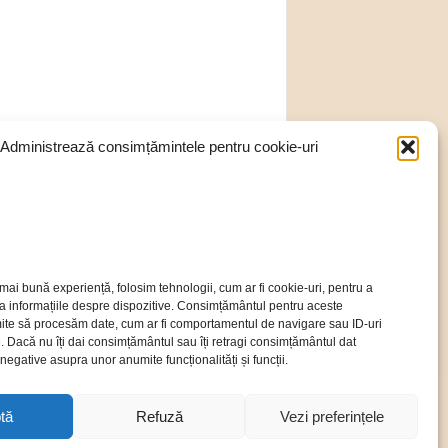
Administrează consimțămintele pentru cookie-uri
mai bună experiență, folosim tehnologii, cum ar fi cookie-uri, pentru a
a informațiile despre dispozitive. Consimțământul pentru aceste
ite să procesăm date, cum ar fi comportamentul de navigare sau ID-uri
e. Dacă nu îți dai consimțământul sau îți retragi consimțământul dat
egative asupra unor anumite funcționalități și funcții.
tă
Refuză
Vezi preferințele