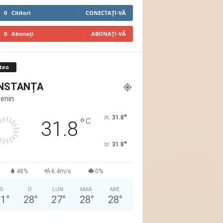
0
Cititori
CONECTAȚI-VĂ
0
Abonați
ABONAȚI-VĂ
teo
NSTANȚA
Senin
°
31.8
°
C
31.8
°
31.8
48%
6.4m/s
0%
S
D
LUN
MAR
MIE
31
°
28
°
27
°
28
°
28
°