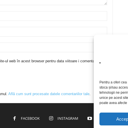
te-ul web în acest browser pentru data viitoare i comentariu.
Pentru a oferi cea 
stoca și/sau acces
tehnologii ne perm
amul.
Află cum sunt procesate datele comentariilor tale
.
unice pe acest sit
poate avea afecte n
FACEBOOK
INSTAGRAM
YOUTUBE
Accep