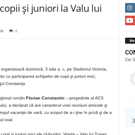
opii şi juniori la Valu lui
08
0
Me
CO
Cer 
organizează duminică, 3 iulie a. c, pe Stadionul Victoria,
tic cu participarea echipelor de copii şi juniori mici,
eţul Constanţa.
naţional român
Florian Constantin
– preşedinte al ACS
i, a declarat că are caracterul unei reuniuni amicale şi
impul vacanţei de vară, cu scopul de a-i ţine în priză şi de a
ul oval.
 copii şi juniori mici ale cluburilor: Voinţa – Valu lui Traian,