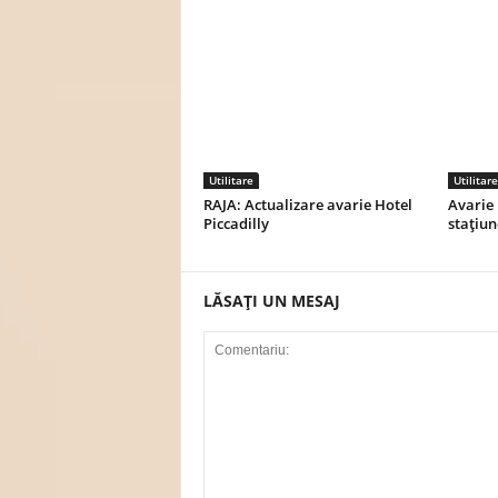
Utilitare
Utilitare
RAJA: Actualizare avarie Hotel
Avarie 
Piccadilly
stațiu
LĂSAȚI UN MESAJ