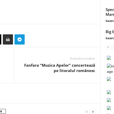
Spec
Mar
Gazet
Big 
Gazet
Articolul următor
Fanfara “Muzica Apelor” concertează
pe litoralul românesc
OR