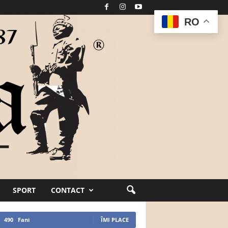
RO
SPORT
CONTACT
490
Fani
ÎMI PLACE