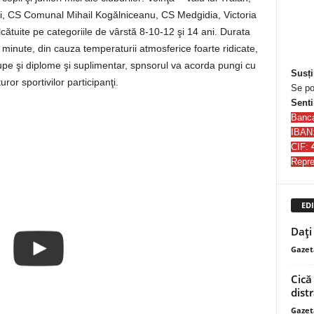
i, CS Comunal Mihail Kogălniceanu, CS Medgidia, Victoria
ătuite pe categoriile de vârstă 8-10-12 şi 14 ani. Durata
 minute, din cauza temperaturii atmosferice foarte ridicate,
upe şi diplome şi suplimentar, spnsorul va acorda pungi cu
Susți
uror sportivilor participanţi.
Se po
Senti
Banc
IBAN
CIF:
Repre
EDI
Dați 
Gazet
Cică 
dist
Gazet