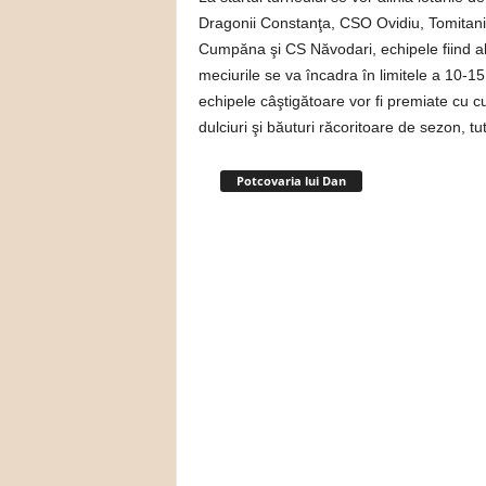
Dragonii Constanţa, CSO Ovidiu, Tomitani
Cumpăna şi CS Năvodari, echipele fiind alc
meciurile se va încadra în limitele a 10-15
echipele câştigătoare vor fi premiate cu c
dulciuri şi băuturi răcoritoare de sezon, tut
Potcovaria lui Dan