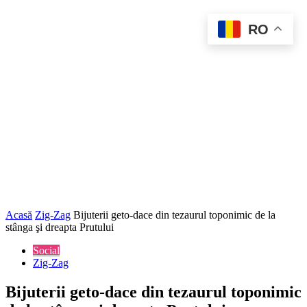
RO
Acasă
Zig-Zag
Bijuterii geto-dace din tezaurul toponimic de la
stânga şi dreapta Prutului
Social
Zig-Zag
Bijuterii geto-dace din tezaurul toponimic