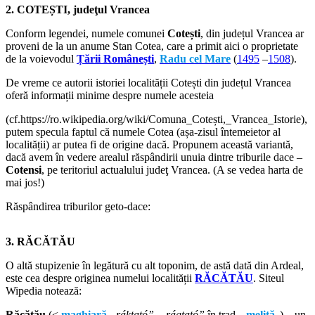
2. COTEȘTI, judeţul Vrancea
Conform legendei, numele comunei
Cotești
, din județul Vrancea ar
proveni de la un anume Stan Cotea, care a primit aici o proprietate
de la voievodul
Țării Românești
,
Radu cel Mare
(
1495
–
1508
).
De vreme ce autorii istoriei localității Cotești din județul Vrancea
oferă informații minime despre numele acesteia
(cf.https://ro.wikipedia.org/wiki/Comuna_Cotești,_Vrancea_Istorie),
putem specula faptul că numele Cotea (așa-zisul întemeietor al
localității) ar putea fi de origine dacă. Propunem această variantă,
dacă avem în vedere arealul răspândirii unuia dintre triburile dace –
Cotensi
, pe teritoriul actualului judeţ Vrancea. (A se vedea harta de
mai jos!)
Răspândirea triburilor geto-dace:
3. RĂCĂTĂU
O altă stupizenie în legătură cu alt toponim, de astă dată din Ardeal,
este cea despre originea numelui localității
RĂCĂTĂU
. Siteul
Wipedia notează:
Răcătău
(<
maghiară
„ráktató”, „rágtató”
în trad. „
meliță
„) – un