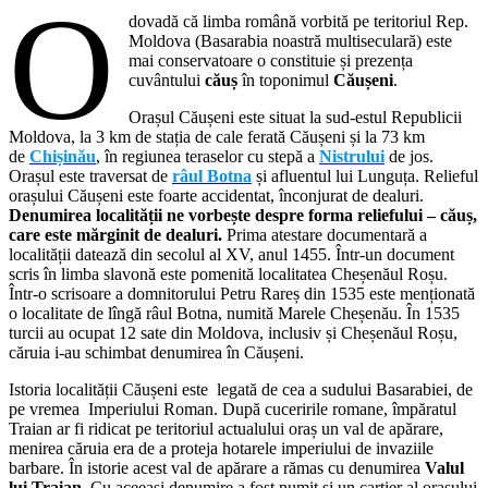
O
dovadă că limba română vorbită pe teritoriul Rep.
Moldova (Basarabia noastră multiseculară) este
mai conservatoare o constituie și prezența
cuvântului
căuș
în toponimul
Căușeni
.
Orașul Căușeni este situat la sud-estul Republicii
Moldova, la 3 km de stația de cale ferată Căușeni și la 73 km
de
Chișinău
, în regiunea teraselor cu stepă a
Nistrului
de jos.
Orașul este traversat de
râul Botna
și afluentul lui Lunguța. Relieful
orașului Căușeni este foarte accidentat, înconjurat de dealuri.
Denumirea localității ne vorbește despre forma reliefului – căuș,
care este mărginit de dealuri.
Prima atestare documentară a
localității datează din secolul al XV, anul 1455. Într-un document
scris în limba slavonă este pomenită localitatea Cheșenăul Roșu.
Într-o scrisoare a domnitorului Petru Rareș din 1535 este menționată
o localitate de lîngă râul Botna, numită Marele Cheșenău. În 1535
turcii au ocupat 12 sate din Moldova, inclusiv și Cheșenăul Roșu,
căruia i-au schimbat denumirea în Căușeni.
Istoria localității Căușeni este legată de cea a sudului Basarabiei, de
pe vremea Imperiului Roman. După cuceririle romane, împăratul
Traian ar fi ridicat pe teritoriul actualului oraș un val de apărare,
menirea căruia era de a proteja hotarele imperiului de invaziile
barbare. În istorie acest val de apărare a rămas cu denumirea
Valul
lui Traian
. Cu aceeași denumire a fost numit și un cartier al orașului