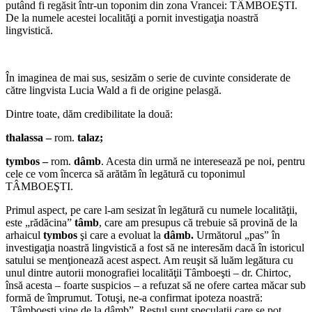
putând fi regăsit într-un toponim din zona Vrancei: TÂMBOEŞTI.
De la numele acestei localităţi a pornit investigaţia noastră
lingvistică.
În imaginea de mai sus, sesizăm o serie de cuvinte considerate de
către lingvista Lucia Wald a fi de origine pelasgă.
Dintre toate, dăm credibilitate la două:
thalassa –
rom.
talaz;
tymbos –
rom.
dâmb
. Acesta din urmă ne interesează pe noi, pentru
cele ce vom încerca să arătăm în legătură cu toponimul
TÂMBOEŞTI.
Primul aspect, pe care l-am sesizat în legătură cu numele localităţii,
este „rădăcina”
tâmb
, care am presupus că trebuie să provină de la
arhaicul
tymbos
şi care a evoluat la
dâmb.
Următorul „pas” în
investigaţia noastră lingvistică a fost să ne interesăm dacă în istoricul
satului se menţionează acest aspect. Am reuşit să luăm legătura cu
unul dintre autorii monografiei localităţii Tâmboeşti – dr. Chirtoc,
însă acesta – foarte suspicios – a refuzat să ne ofere cartea măcar sub
formă de împrumut. Totuşi, ne-a confirmat ipoteza noastră:
„Tâmboeşti vine de la dâmb”. Restul sunt speculaţii care se pot