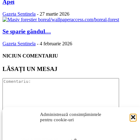
Apei
Gazeta Sentinela
-
27 martie 2026
Se sparie gândul…
Gazeta Sentinela
-
4 februarie 2026
NICIUN COMENTARIU
LĂSAȚI UN MESAJ
Administrează consimțămintele
pentru cookie-uri
Vă rugăm să introduceți comentariul dvs.!
Introduceți aici numele dvs.