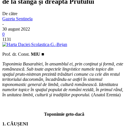
de la stânga şi dreapta Prutului
De către
Gazeta Sentinela
-
30 august 2022
0
1131
Prof. dr. Const.
MIU ■
Toponimia Basarabiei, în ansamblul ei, prin conţinut şi formă, este
românească. Sub toate aspectele lingvistice numele topice din
spaţiul pruto-nistrean prezintă trăsături comune cu cele din restul
teritoriului dacoromân, încadrându-se astfel în sistemul
toponomastic general de limbă, cultură românească. Identitatea
numelor topice în spaţiul populat de români rezidă, în primul rând,
în unitatea limbii, culturii şi tradiţiilor poporului.
(Anatol Eremia)
Toponimie geto-dacă
1. CĂUȘENI