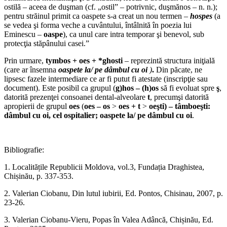
ostilă – aceea de duşman (cf. „ostil” – potrivnic, duşmănos – n. n.);
pentru străinul primit ca oaspete s-a creat un nou termen –
hospes
(a
se vedea şi forma veche a cuvântului, întâlnită în poezia lui
Eminescu –
oaspe
), ca unul care intra temporar şi benevol, sub
protecţia stăpânului casei.”
Prin urmare,
tymbos + oes + *ghosti
– reprezintă structura iniţială
(care ar însemna
oaspete la/ pe dâmbul cu oi
)
.
Din păcate, ne
lipsesc fazele intermediare ce ar fi putut fi atestate (inscripţie sau
document). Este posibil ca grupul (
g)hos – (h)os
să fi evoluat spre
ş
,
datorită prezenţei consoanei dental-alveolare
t
, precumşi datorită
apropierii de grupul
oes
(
oes – os
>
oes
+ t
>
oeşti) – tâmboeşti:
dâmbul cu oi, cel ospitalier; oaspete la/ pe dâmbul cu oi
.
Bibliografie:
1. Localitățile Republicii Moldova, vol.3, Fundația Draghistea,
Chișinău, p. 337-353.
2. Valerian Ciobanu, Din lutul iubirii, Ed. Pontos, Chisinau, 2007, p.
23-26.
3. Valerian Ciobanu-Vieru, Popas în Valea Adâncă, Chișinău, Ed.