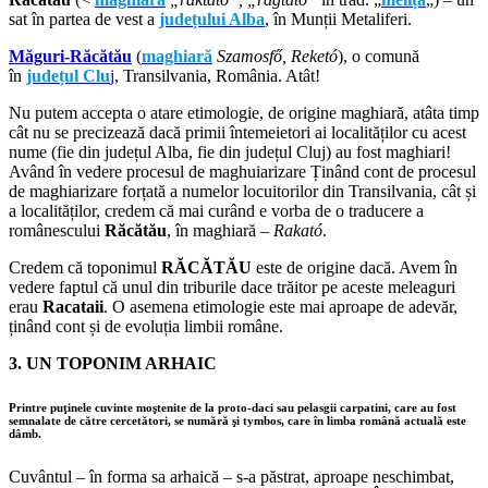
sat în partea de vest a
județului Alba
, în Munții Metaliferi.
Măguri-Răcătău
(
maghiară
Szamosfő, Reketó
), o comună
în
județul Clu
j
, Transilvania, România. Atât!
Nu putem accepta o atare etimologie, de origine maghiară, atâta timp
cât nu se precizează dacă primii întemeietori ai localităților cu acest
nume (fie din județul Alba, fie din județul Cluj) au fost maghiari!
Având în vedere procesul de maghuiarizare Ținând cont de procesul
de maghiarizare forțată a numelor locuitorilor din Transilvania, cât și
a localităților, credem că mai curând e vorba de o traducere a
românescului
Răcătău
, în maghiară –
Rakató
.
Credem că toponimul
RĂCĂTĂU
este de origine dacă. Avem în
vedere faptul că unul din triburile dace trăitor pe aceste meleaguri
erau
Racataii
. O asemena etimologie este mai aproape de adevăr,
ținând cont și de evoluția limbii române.
3. UN TOPONIM ARHAIC
Printre puţinele cuvinte moştenite de la proto-daci sau pelasgii carpatini, care au fost
semnalate de către cercetători, se numără şi
tymbos
, care în limba română actuală este
dâmb
.
Cuvântul – în forma sa arhaică – s-a păstrat, aproape neschimbat,