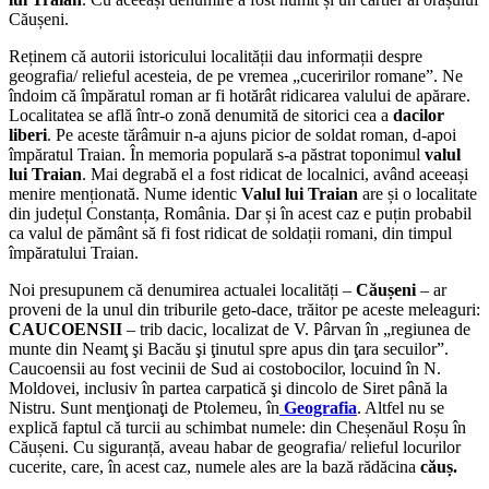
Căușeni.
Reținem că autorii istoricului localității dau informații despre
geografia/ relieful acesteia, de pe vremea „cuceririlor romane”. Ne
îndoim că împăratul roman ar fi hotărât ridicarea valului de apărare.
Localitatea se află într-o zonă denumită de sitorici cea a
dacilor
liberi
. Pe aceste tărâmuir n-a ajuns picior de soldat roman, d-apoi
împăratul Traian. În memoria populară s-a păstrat toponimul
valul
lui Traian
. Mai degrabă el a fost ridicat de localnici, având aceeași
menire menționată. Nume identic
Valul lui Traian
are și o localitate
din județul Constanța, România. Dar și în acest caz e puțin probabil
ca valul de pământ să fi fost ridicat de soldații romani, din timpul
împăratului Traian.
Noi presupunem că denumirea actualei localități –
Căușeni
– ar
proveni de la unul din triburile geto-dace, trăitor pe aceste meleaguri:
CAUCOENSII
– trib dacic, localizat de V. Pârvan în „regiunea de
munte din Neamţ şi Bacău şi ţinutul spre apus din ţara secuilor”.
Caucoensii au fost vecinii de Sud ai costobocilor, locuind în N.
Moldovei, inclusiv în partea carpatică şi dincolo de Siret până la
Nistru. Sunt menţionaţi de Ptolemeu, în
Geografia
. Altfel nu se
explică faptul că turcii au schimbat numele: din Cheșenăul Roșu în
Căușeni. Cu siguranță, aveau habar de geografia/ relieful locurilor
cucerite, care, în acest caz, numele ales are la bază rădăcina
căuș.