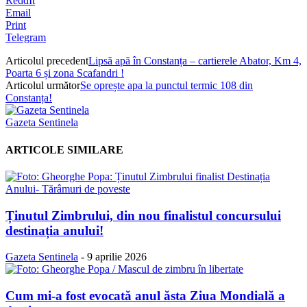
ReddIt
Email
Print
Telegram
Articolul precedent
Lipsă apă în Constanța – cartierele Abator, Km 4,
Poarta 6 și zona Scafandri !
Articolul următor
Se oprește apa la punctul termic 108 din
Constanța!
Gazeta Sentinela
ARTICOLE SIMILARE
Ținutul Zimbrului, din nou finalistul concursului
destinația anului!
Gazeta Sentinela
-
9 aprilie 2026
Cum mi-a fost evocată anul ăsta Ziua Mondială a