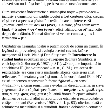
adeveri sau nu la faţa locului, pe baza unor surse documentare…
Cum străvechea îndeletnicire a strămoşilor noştri – proto-dacii –,
inclusiv a oamenilor din părţile locului a fost creşterea oilor, credem
că şi acest aspect s-a păstrat în cuvântul care ne interesează –
„miezul” cuvântului:
oe
<
oes (oves).
Ca atare, până acum avem
tâmb
<
tymbos + oe
<
oes (oves)
, adică „dâmbul cu oi” sau „oile
de pe/ de la dâmb). Ne mai rămâne să vedem cum s-a ajuns la
terminaţia
– şti
?
Ospitalitatea neamului nostru o putem socoti de acum un truism. În
legătură cu provenienţa şi evoluţia acestui cuvânt, iată ce
menţionează Lucia Wald şi Dan Sluşanschi în
Introducere în
studiul limbii şi culturii indo-europene
(Editura Ştiinţifică şi
enciclopedică, Bucureşti, 1987, p. 311): „O noţiune importantă în
antichitatea IE (indo-europeană – n. n., C. M.) era aceea de
ospitalitate
, aşa cum atestă mărturiile istorice, care şi-au aflat
reflectarea în literatura greacă şi romană. În vocabularul IE de NV,
există un termen reconstruit în forma
*
ghosti
–, cu sensul
<<străin>>, al cărui semantism a evoluat în direcţii diferite: în slavă
şi germanică el a căpătat specificarea de
oaspete
: v. sl.
gosti
, v.g.s.
gast
, v. eng.
giest
, eng.
guest
; în latină
hostis
în epoca arhaică
denumea pe străinul aflat în raporturi de egalitate şi reciprocitate cu
cetăţenii romani (Benveniste, 1969, vol. 1, p. 93); ulterior, odată cu
schimbarea mentalităţii şi a atitudinii,
hostis
a dobândit o conotaţie