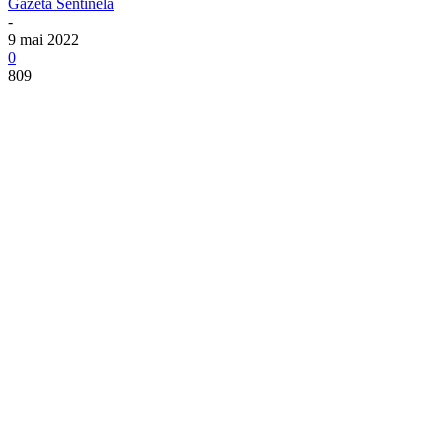
Gazeta Sentinela
-
9 mai 2022
0
809