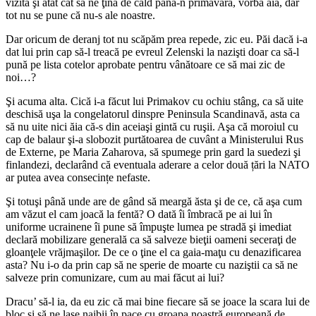
vizită şi atât cât să ne ţină de cald până-n primăvară, vorba aia, dar
tot nu se pune că nu-s ale noastre.
Dar oricum de deranj tot nu scăpăm prea repede, zic eu. Păi dacă i-a
dat lui prin cap să-l treacă pe evreul Zelenski la nazişti doar ca să-l
pună pe lista cotelor aprobate pentru vânătoare ce să mai zic de
noi…?
Şi acuma alta. Cică i-a făcut lui Primakov cu ochiu stâng, ca să uite
deschisă uşa la congelatorul dinspre Peninsula Scandinavă, asta ca
să nu uite nici ăia că-s din aceiaşi gintă cu ruşii. Aşa că moroiul cu
cap de balaur şi-a slobozit purtătoarea de cuvânt a Ministerului Rus
de Externe, pe Maria Zaharova, să spumege prin gard la suedezi şi
finlandezi, declarând că eventuala aderare a celor două țări la NATO
ar putea avea consecințe nefaste.
Şi totuşi până unde are de gând să meargă ăsta şi de ce, că aşa cum
am văzut el cam joacă la fentă? O dată îi îmbracă pe ai lui în
uniforme ucrainene îi pune să împuşte lumea pe stradă şi imediat
declară mobilizare generală ca să salveze bieţii oameni seceraţi de
gloanţele vrăjmaşilor. De ce o ţine el ca gaia-maţu cu denazificarea
asta? Nu i-o da prin cap să ne sperie de moarte cu naziştii ca să ne
salveze prin comunizare, cum au mai făcut ai lui?
Dracu’ să-l ia, da eu zic că mai bine fiecare să se joace la scara lui de
bloc şi să ne lase naibii în pace cu groapa noastră europeană de