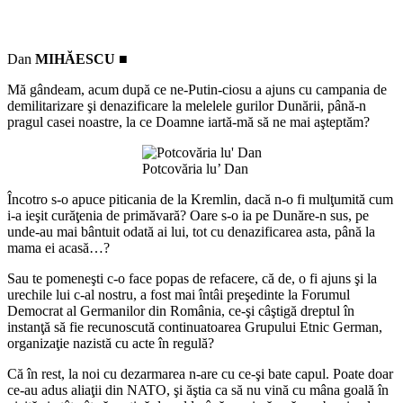
Dan
MIHĂESCU
■
Mă gândeam, acum după ce ne-Putin-ciosu a ajuns cu campania de
demilitarizare şi denazificare la melelele gurilor Dunării, până-n
pragul casei noastre, la ce Doamne iartă-mă să ne mai aşteptăm?
Potcovăria lu’ Dan
Încotro s-o apuce piticania de la Kremlin, dacă n-o fi mulţumită cum
i-a ieşit curăţenia de primăvară? Oare s-o ia pe Dunăre-n sus, pe
unde-au mai bântuit odată ai lui, tot cu denazificarea asta, până la
mama ei acasă…?
Sau te pomeneşti c-o face popas de refacere, că de, o fi ajuns şi la
urechile lui c-al nostru, a fost mai întâi preşedinte la Forumul
Democrat al Germanilor din România, ce-şi câştigă dreptul în
instanţă să fie recunoscută continuatoarea Grupului Etnic German,
organizaţie nazistă cu acte în regulă?
Că în rest, la noi cu dezarmarea n-are cu ce-şi bate capul. Poate doar
ce-au adus aliaţii din NATO, şi ăştia ca să nu vină cu mâna goală în