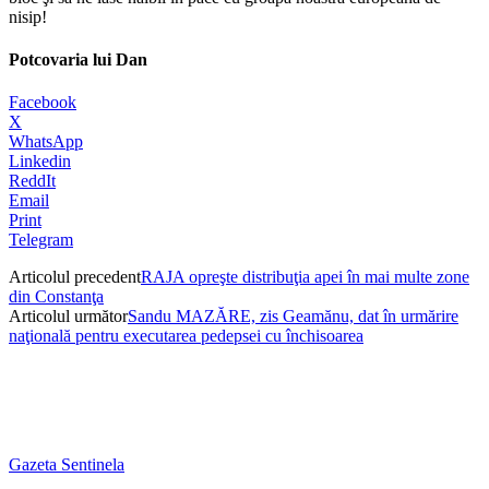
nisip!
Potcovaria lui Dan
Facebook
X
WhatsApp
Linkedin
ReddIt
Email
Print
Telegram
Articolul precedent
RAJA opreşte distribuţia apei în mai multe zone
din Constanţa
Articolul următor
Sandu MAZĂRE, zis Geamănu, dat în urmărire
naţională pentru executarea pedepsei cu închisoarea
Gazeta Sentinela