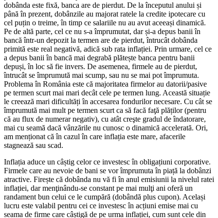
dobânda este fixă, banca are de pierdut. De la începutul anului și
până în prezent, dobânzile au majorat ratele la credite ipotecare cu
cel puțin o treime, în timp ce salariile nu au avut aceeași dinamică.
Pe de altă parte, cel ce nu s-a împrumutat, dar și-a depus banii în
bancă într-un depozit la termen are de pierdut, întrucât dobânda
primită este real negativă, adică sub rata inflației. Prin urmare, cel ce
a depus banii în bancă mai degrabă plătește banca pentru banii
depuși, în loc să fie invers. De asemenea, firmele au de pierdut,
întrucât se împrumută mai scump, sau nu se mai pot împrumuta.
Problema în România este că majoritatea firmelor au datorii/pasive
pe termen scurt mai mari decât cele pe termen lung. Această situație
le creează mari dificultăți în accesarea fondurilor necesare. Cu cât se
împrumută mai mult pe termen scurt ca să facă faţă plăților (pentru
că au flux de numerar negativ), cu atât creşte gradul de îndatorare,
mai cu seamă dacă vânzările nu cunosc o dinamică accelerată. Ori,
am menționat că în cazul în care inflația este mare, afacerile
stagnează sau scad.
Inflația aduce un câștig celor ce investesc în obligațiuni corporative.
Firmele care au nevoie de bani se vor împrumuta în piață la dobânzi
atractive. Firește că dobânda nu vă fi în anul emisiunii la nivelul ratei
inflației, dar menţinându-se constant pe mai mulţi ani oferă un
randament bun celui ce le cumpără (dobândă plus cupon). Același
lucru este valabil pentru cei ce investesc în acțiuni emise mai cu
seama de firme care câștigă de pe urma inflației, cum sunt cele din