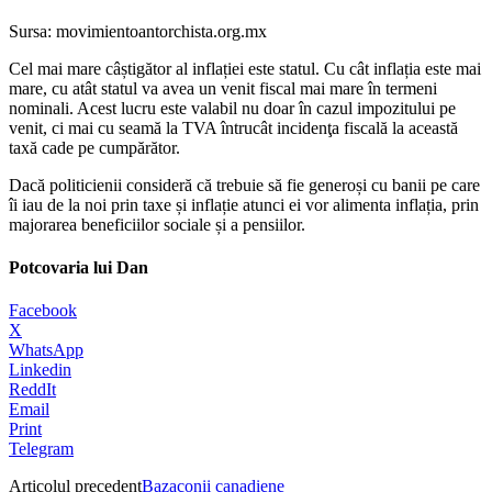
Sursa: movimientoantorchista.org.mx
Cel mai mare câștigător al inflației este statul. Cu cât inflația este mai
mare, cu atât statul va avea un venit fiscal mai mare în termeni
nominali. Acest lucru este valabil nu doar în cazul impozitului pe
venit, ci mai cu seamă la TVA întrucât incidenţa fiscală la această
taxă cade pe cumpărător.
Dacă politicienii consideră că trebuie să fie generoși cu banii pe care
îi iau de la noi prin taxe și inflație atunci ei vor alimenta inflația, prin
majorarea beneficiilor sociale și a pensiilor.
Potcovaria lui Dan
Facebook
X
WhatsApp
Linkedin
ReddIt
Email
Print
Telegram
Articolul precedent
Bazaconii canadiene