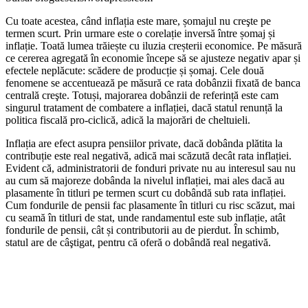
Cu toate acestea, când inflația este mare, șomajul nu creşte pe
termen scurt. Prin urmare este o corelație inversă între șomaj și
inflație. Toată lumea trăiește cu iluzia creșterii economice. Pe măsură
ce cererea agregată în economie începe să se ajusteze negativ apar și
efectele neplăcute: scădere de producție și șomaj. Cele două
fenomene se accentuează pe măsură ce rata dobânzii fixată de banca
centrală creşte. Totuși, majorarea dobânzii de referință este cam
singurul tratament de combatere a inflației, dacă statul renunță la
politica fiscală pro-ciclică, adică la majorări de cheltuieli.
Inflația are efect asupra pensiilor private, dacă dobânda plătita la
contribuție este real negativă, adică mai scăzută decât rata inflației.
Evident că, administratorii de fonduri private nu au interesul sau nu
au cum să majoreze dobânda la nivelul inflației, mai ales dacă au
plasamente în titluri pe termen scurt cu dobândă sub rata inflației.
Cum fondurile de pensii fac plasamente în titluri cu risc scăzut, mai
cu seamă în titluri de stat, unde randamentul este sub inflație, atât
fondurile de pensii, cât și contributorii au de pierdut. În schimb,
statul are de câştigat, pentru că oferă o dobândă real negativă.