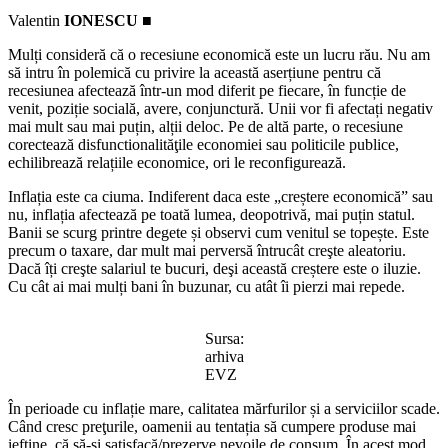
Valentin
IONESCU ■
Mulți consideră că o recesiune economică este un lucru rău. Nu am
să intru în polemică cu privire la această aserțiune pentru că
recesiunea afectează într-un mod diferit pe fiecare, în funcție de
venit, poziție socială, avere, conjunctură. Unii vor fi afectați negativ
mai mult sau mai puțin, alții deloc. Pe de altă parte, o recesiune
corectează disfunctionalităţile economiei sau politicile publice,
echilibrează relațiile economice, ori le reconfigurează.
Inflația este ca ciuma. Indiferent daca este „creștere economică” sau
nu, inflația afectează pe toată lumea, deopotrivă, mai puțin statul.
Banii se scurg printre degete și observi cum venitul se topește. Este
precum o taxare, dar mult mai perversă întrucât creşte aleatoriu.
Dacă îți creşte salariul te bucuri, deşi această creștere este o iluzie.
Cu cât ai mai mulți bani în buzunar, cu atât îi pierzi mai repede.
Sursa:
arhiva
EVZ
În perioade cu inflație mare, calitatea mărfurilor și a serviciilor scade.
Când cresc preţurile, oamenii au tentația să cumpere produse mai
ieftine, că să-și satisfacă/prezerve nevoile de consum. În acest mod