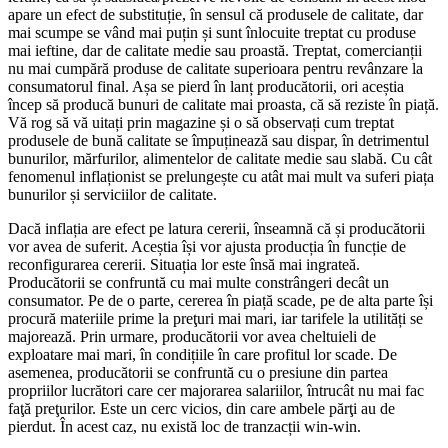
apare un efect de substituție, în sensul că produsele de calitate, dar
mai scumpe se vând mai puțin și sunt înlocuite treptat cu produse
mai ieftine, dar de calitate medie sau proastă. Treptat, comercianții
nu mai cumpără produse de calitate superioara pentru revânzare la
consumatorul final. Așa se pierd în lanț producătorii, ori aceștia
încep să producă bunuri de calitate mai proasta, că să reziste în piață.
Vă rog să vă uitați prin magazine și o să observați cum treptat
produsele de bună calitate se împuținează sau dispar, în detrimentul
bunurilor, mărfurilor, alimentelor de calitate medie sau slabă. Cu cât
fenomenul inflaționist se prelungește cu atât mai mult va suferi piața
bunurilor și serviciilor de calitate.
Dacă inflația are efect pe latura cererii, înseamnă că și producătorii
vor avea de suferit. Aceștia își vor ajusta producția în funcție de
reconfigurarea cererii. Situația lor este însă mai ingrateă.
Producătorii se confruntă cu mai multe constrângeri decât un
consumator. Pe de o parte, cererea în piață scade, pe de alta parte își
procură materiile prime la preţuri mai mari, iar tarifele la utilități se
majorează. Prin urmare, producătorii vor avea cheltuieli de
exploatare mai mari, în condițiile în care profitul lor scade. De
asemenea, producătorii se confruntă cu o presiune din partea
propriilor lucrători care cer majorarea salariilor, întrucât nu mai fac
faţă preţurilor. Este un cerc vicios, din care ambele părţi au de
pierdut. În acest caz, nu există loc de tranzacții win-win.