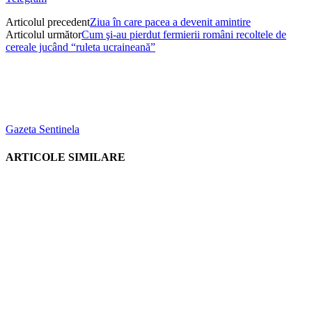
Articolul precedent
Ziua în care pacea a devenit amintire
Articolul următor
Cum şi-au pierdut fermierii români recoltele de
cereale jucând “ruleta ucraineană”
Gazeta Sentinela
ARTICOLE SIMILARE