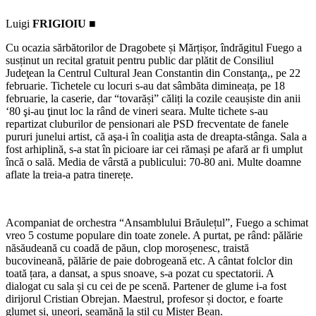
Luigi
FRIGIOIU ■
Cu ocazia sărbătorilor de Dragobete și Mărțișor, îndrăgitul Fuego a
susținut un recital gratuit pentru public dar plătit de Consiliul
Judeţean la Centrul Cultural Jean Constantin din Constanţa,, pe 22
februarie. Tichetele cu locuri s-au dat sâmbăta dimineața, pe 18
februarie, la caserie, dar “tovarăși” căliți la cozile ceaușiste din anii
‘80 şi-au ţinut loc la rând de vineri seara. Multe tichete s-au
repartizat cluburilor de pensionari ale PSD frecventate de fanele
pururi junelui artist, că aşa-i în coaliţia asta de dreapta-stânga. Sala a
fost arhiplină, s-a stat în picioare iar cei rămași pe afară ar fi umplut
încă o sală. Media de vârstă a publicului: 70-80 ani. Multe doamne
aflate la treia-a patra tinerețe.
Acompaniat de orchestra “Ansamblului Brăulețul”, Fuego a schimat
vreo 5 costume populare din toate zonele. A purtat, pe rând: pălărie
năsăudeană cu coadă de păun, clop moroșenesc, traistă
bucovineană, pălărie de paie dobrogeană etc. A cântat folclor din
toată țara, a dansat, a spus snoave, s-a pozat cu spectatorii. A
dialogat cu sala și cu cei de pe scenă. Partener de glume i-a fost
dirijorul Cristian Obrejan. Maestrul, profesor și doctor, e foarte
glumeț și, uneori, seamănă la stil cu Mister Bean.