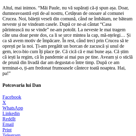
Altul, mai inimos. “Măi Paule, nu vă supărați că-ți spun așa. Doar,
dumneavoastră ești de-al nostru, Cetățean de onoare al comunei
Crucea. Noi, băieții veseli din comună, când ne îmbătam, ne băteam
neveste și ne vindeam casele. După ce ne-ai cântat “Casa
părintească nu se vinde” ne-am potolit. La neveste le mai tragem
câte una doar peste dos, ca li se urce mintea la cap, mă-nțelegi… Și
ca să avem motiv de împăcare. În rest, când treci prin Crucea să te
oprești pe la noi. Ți-am pregătit un borcan de zacuscă și unul de
gem, ieco-bio cum îți place ție. Că cică că e mai bune așa. Că știm
că iești la regim, că în pandemie ai mai pus pe tine. Aveam și o sticlă
de prună din livadă dar am degustat-o între timp. După ce am
terminat-o, ți-am fredonat frumoasele cântece toată noaptea. Hai,
pa!”
Potcovaria lui Dan
Facebook
X
WhatsApp
Linkedin
ReddIt
Email
Print
Telegram