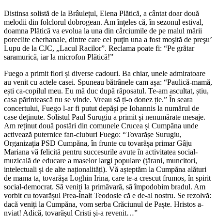
Distinsa solistă de la Brâulețul, Elena Plătică, a cântat doar două
melodii din folclorul dobrogean. Am înțeles că, în sezonul estival,
doamna Plătică va evolua la una din cârciumile de pe malul mării
poreclite cherhanale, dintre care cel puţin una a fost moşită de preşu’
Lupu de la CJC, „Lacul Racilor”. Reclama poate fi: “Pe grătar
saramurică, iar la microfon Plătică!”
Fuego a primit flori și diverse cadouri. Ba chiar, unele admiratoare
au venit cu actele casei. Spuneau bătrânele cam așa: “Paulică-mamă,
ești ca-copilul meu. Eu mă duc după răposatul. Te-am ascultat, știu,
casa părintească nu se vinde. Vreau să ți-o donez ție.” În seara
concertului, Fuego l-ar fi putut depăși pe Iohannis la numărul de
case deținute. Solistul Paul Surugiu a primit și nenumărate mesaje.
Am reținut două postări din comunele Crucea și Cumpăna unde
activează puternice fan-cluburi Fuego: “Tovarășe Surugiu,
Organizația PSD Cumpăna, în frunte cu tovarășa primar Gâju
Mariana vă felicită pentru succesurile avute în activitatea social-
muzicală de educare a maselor largi populare (țărani, muncitori,
intelectuali și de alte naționalități). Vă așteptăm la Cumpăna alături
de mama ta, tovarășa Loghin Irina, care te-a crescut frumos, în spirit
social-democrat. Să veniți la primăvară, să împodobim bradul. Am
vorbit cu tovarășul Prea-Înalt Teodosie că e de-al nostru. Se rezolvă:
dacă veniți la Cumpăna, vom serba Crăciunul de Paște. Hristos a-
nviat! Adică, tovarășul Cristi și-a revenit…”