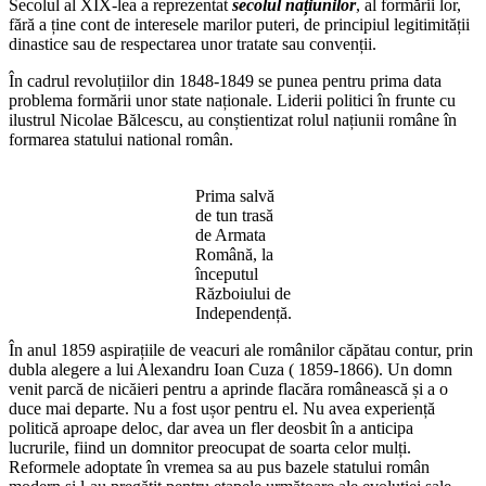
Secolul al XIX-lea a reprezentat
secolul națiunilor
, al formării lor,
fără a ține cont de interesele marilor puteri, de principiul legitimității
dinastice sau de respectarea unor tratate sau convenții.
În cadrul revoluțiilor din 1848-1849 se punea pentru prima data
problema formării unor state naționale. Liderii politici în frunte cu
ilustrul Nicolae Bălcescu, au conștientizat rolul națiunii române în
formarea statului national român.
Prima salvă
de tun trasă
de Armata
Română, la
începutul
Războiului de
Independență.
În anul 1859 aspirațiile de veacuri ale românilor căpătau contur, prin
dubla alegere a lui Alexandru Ioan Cuza ( 1859-1866). Un domn
venit parcă de nicăieri pentru a aprinde flacăra românească și a o
duce mai departe. Nu a fost ușor pentru el. Nu avea experiență
politică aproape deloc, dar avea un fler deosbit în a anticipa
lucrurile, fiind un domnitor preocupat de soarta celor mulți.
Reformele adoptate în vremea sa au pus bazele statului român