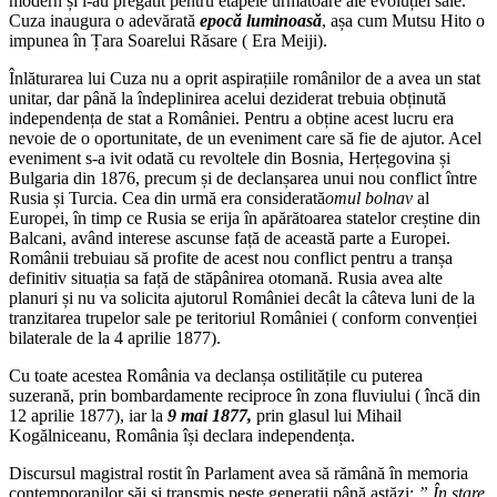
modern și l-au pregătit pentru etapele următoare ale evoluției sale.
Cuza inaugura o adevărată
epocă luminoasă
, așa cum Mutsu Hito o
impunea în Țara Soarelui Răsare ( Era Meiji).
Înlăturarea lui Cuza nu a oprit aspirațiile românilor de a avea un stat
unitar, dar până la îndeplinirea acelui deziderat trebuia obținută
independența de stat a României. Pentru a obține acest lucru era
nevoie de o oportunitate, de un eveniment care să fie de ajutor. Acel
eveniment s-a ivit odată cu revoltele din Bosnia, Herțegovina și
Bulgaria din 1876, precum și de declanșarea unui nou conflict între
Rusia și Turcia. Cea din urmă era considerată
omul bolnav
al
Europei, în timp ce Rusia se erija în apărătoarea statelor creștine din
Balcani, având interese ascunse față de această parte a Europei.
Românii trebuiau să profite de acest nou conflict pentru a tranșa
definitiv situația sa față de stăpânirea otomană. Rusia avea alte
planuri și nu va solicita ajutorul României decât la câteva luni de la
tranzitarea trupelor sale pe teritoriul României ( conform convenției
bilaterale de la 4 aprilie 1877).
Cu toate acestea România va declanșa ostilitățile cu puterea
suzerană, prin bombardamente reciproce în zona fluviului ( încă din
12 aprilie 1877), iar la
9 mai 1877,
prin glasul lui Mihail
Kogălniceanu, România își declara independența.
Discursul magistral rostit în Parlament avea să rămână în memoria
contemporanilor săi și transmis peste generații până astăzi:
” În stare