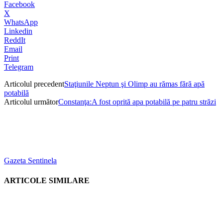
Facebook
X
WhatsApp
Linkedin
ReddIt
Email
Print
Telegram
Articolul precedent
Staţiunile Neptun şi Olimp au rămas fără apă
potabilă
Articolul următor
Constanţa:A fost oprită apa potabilă pe patru străzi
Gazeta Sentinela
ARTICOLE SIMILARE