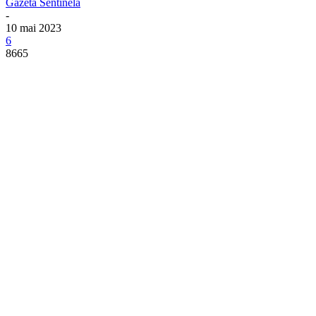
Gazeta Sentinela
-
10 mai 2023
6
8665