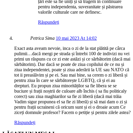
țări este sa fie uniți și să tragem in continuare
pentru independenta, suveranitate și păstrarea
valorile culturale care ne definesc.
Răspundeți
Petrica Sima
10 mai 2023 At 14:02
Exact asta aveam nevoie, inca o zi de la stat plătită pe cârca
pulimii…dacă mergi pe strada și întrebi 100 de indivizi nu vei
primi un răspuns cu ce zi este astăzi și ce sărbătorim (dacă mai
sărbătorim). Dar dacă se poate de ziua copilului de ce nu și
ziua independentei, poate și ziua aderării la UE sau NATO că
tot ii preaslăvim și pe ei. Sau mai bine, sa cerem o zi liberă și
pentru ziua în care se sărbătorește LGBTQ, că și ei au
drepturi. Eu propun ziua minorităților sa fie libera se se
buciure și frații noștrii de culoare alb închis ( sa fiu politicaly
corect) sau ziua maghiarilor sa fie zi liberă (dacă mai trăia
Vadim sigur propunea el sa fie zi liberă) și să mai dam o zi și
pentru frații ucraineni că oricum sunt și ei o droaie acum Ce
ziceți domnule profesor? Facem o petiție și pentru zilele astea?
Răspundeți