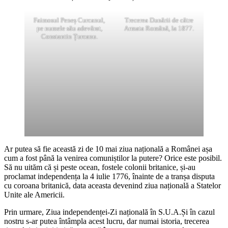
Faimosul Peneș Curcanul,
Trecerea Dunării de către
pe numele său adevărat,
Armata Română, la 1877.
Constantin Țurcanu.
Ar putea să fie această zi de 10 mai ziua națională a Românei așa
cum a fost până la venirea comuniștilor la putere? Orice este posibil.
Să nu uităm că și peste ocean, fostele colonii britanice, și-au
proclamat independența la 4 iulie 1776, înainte de a tranșa disputa
cu coroana britanică, data aceasta devenind ziua națională a Statelor
Unite ale Americii.
Prin urmare, Ziua independenței-Zi națională în S.U.A.Și în cazul
nostru s-ar putea întâmpla acest lucru, dar numai istoria, trecerea