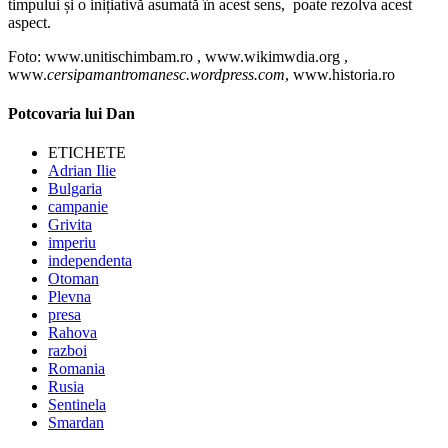
timpului și o inițiativă asumată în acest sens, poate rezolva acest
aspect.
Foto: www.unitischimbam.ro , www.wikimwdia.org ,
www.
cersipamantromanesc.wordpress.com
, www.historia.ro
Potcovaria lui Dan
ETICHETE
Adrian Ilie
Bulgaria
campanie
Grivita
imperiu
independenta
Otoman
Plevna
presa
Rahova
razboi
Romania
Rusia
Sentinela
Smardan