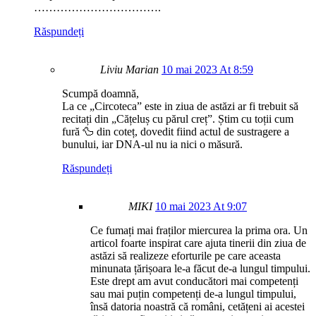
…………………………….
Răspundeți
Liviu Marian
10 mai 2023 At 8:59
Scumpă doamnă,
La ce „Circoteca” este in ziua de astăzi ar fi trebuit să
recitați din „Cățeluș cu părul creț”. Știm cu toții cum
fură 🦆 din coteț, dovedit fiind actul de sustragere a
bunului, iar DNA-ul nu ia nici o măsură.
Răspundeți
MIKI
10 mai 2023 At 9:07
Ce fumați mai fraților miercurea la prima ora. Un
articol foarte inspirat care ajuta tinerii din ziua de
astăzi să realizeze eforturile pe care aceasta
minunata țărișoara le-a făcut de-a lungul timpului.
Este drept am avut conducători mai competenți
sau mai puțin competenți de-a lungul timpului,
însă datoria noastră că români, cetățeni ai acestei