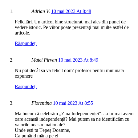
Adrian V.
10 mai 2023 At 8:48
Felicitări. Un articol bine structurat, mai ales din punct de
vedere istoric. Pe viitor poate prezentați mai multe astfel de
articole.
Răspundeți
Matei Pirvan
10 mai 2023 At 8:49
Nu pot decât să vă felicit dom’ profesor pentru minunata
expunere
Răspundeți
Florentina
10 mai 2023 At 8:55
Ma bucur că celebrăm „Ziua Independenței”….dar mai avem
oare această independență? Mai putem sa ne identificăm cu
valorile noastre naționale?
Unde ești tu Țepeș Doamne,
Ca punând mâna pe ei