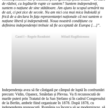
de război, cu legăturile rupte ce suntem? Suntem independenți,
suntem o națiune de sine stătătoare. Am ajuns la scopul urmărit nu
de azi, ci pot zice de secole. Nu am nici cea mai mica îndoială și
frică de a declara în fața reprezentanței naționale că noi suntem o
națiune liberă și independentă. Noua noastră condițiune cu
definirea independenței trebuie să fie acceptată de Europa […]”.
Carol I – Regele României
Mihail Kogălniceanu
Independența avea să fie câstigată pe câmpul de luptă în confruntări
precum: Vidin, Opanez, Smârdan și Plevna. Va fi recunoscută de
marile puteri prin Tratatul de la San Ștefano și în cadrul Congresului
de la Berlin, ambele fiind organizate în 1878. După 1878, cu
independența reunoscută, România va încerca să se modernizeze, să