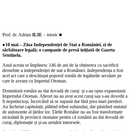
Prof. dr. Adrian
ILIE
– istoric
■
●10 mai – Ziua Independenței de Stat a României, zi de
sărbătoare legală; o campanie de presă inițiată de Gazeta
Sentinela.
Anul acesta se împlinesc 146 de ani de la obținerea cu sacrificii
deosebite a independenței de stat a României. Independența a fost
acel act care a descătușat poporul român de legăturile seculare pe
care le aveam cu Imperiul Otoman.
Domnitorii români au dat dovadă de curaj și s-au opus expansiunii
Imperiului Otoman. Alteori nu au avut acest curaj sau s-au dovedit a
fi neputincioși, încercând să se supună dar fără prea mari pierderi.
Au încheiat capitulații, plătind tribut sultanului, dar păstrând statutul
de autonomie al țărilor lor. Țările Române nu au fost transformate
niciodată în provincii otomane pentru că românii au dat dovadă de
curaj, diplomație și și-au urmărit interesele.