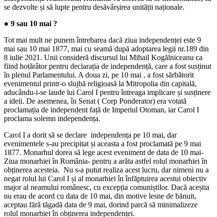
se dezvolte și să lupte pentru desăvârșirea unității naționale.
● 9 sau 10 mai ?
Tot mai mult ne punem întrebarea dacă ziua independenței este 9
mai sau 10 mai 1877, mai cu seamă după adoptarea legii nr.189 din
8 iulie 2021. Unii consideră discursul lui Mihail Kogălniceanu ca
fiind hotărâtor pentru declarația de independență, care a fost susținut
în plenul Parlamentului. A doua zi, pe 10 mai , a fost sărbătorit
evenimentul printr-o slujbă religioasă la Mitropolia din capitală,
aducându-i-se laude lui Carol I pentru întreaga implicare și susținere
a ideii. De asemenea, în Senat ( Corp Ponderator) era votată
proclamația de independent față de Imperiul Otoman, iar Carol I
proclama solemn independența.
Carol I a dorit să se declare independența pe 10 mai, dar
evenimentele s-au precipitat și aceasta a fost proclamată pe 9 mai
1877. Monarhul dorea să lege acest eveniment de data de 10 mai-
Ziua monarhiei în România- pentru a arăta astfel rolul monarhiei în
obținerea acesteia. Nu s-a putut realiza acest lucru, dar nimeni nu a
negat rolul lui Carol I și al monarhiei în înfăptuirea acestui obiectiv
major al neamului românesc, cu excepția comuniștilor. Dacă aceștia
nu erau de acord cu data de 10 mai, din motive lesne de bănuit,
aceptau fără tăgadă data de 9 mai, dorind parcă să minimalizeze
rolul monarhiei în obținerea independenței.