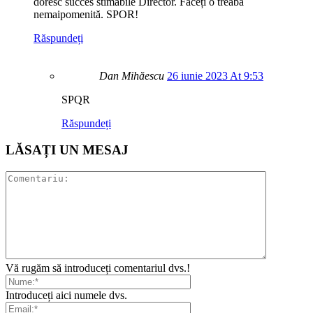
doresc succes stimabile Director. Faceți o treabă
nemaipomenită. SPOR!
Răspundeți
Dan Mihăescu
26 iunie 2023 At 9:53
SPQR
Răspundeți
LĂSAȚI UN MESAJ
Vă rugăm să introduceți comentariul dvs.!
Introduceți aici numele dvs.