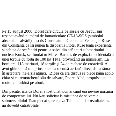
Pe 15 august 2000, Dorel care circula pe şosele cu Jeepul său
reşapat având numărul de înmatriculare CT-13-SOS (simbolul
absolut al salvării), a scris Consulatului General al Federaţiei Ruse
din Constanţa că îşi punea la dispoziţia Flotei Ruse toată experienţa
şi echipa de scafandri pentru a salva din adâncuri submarinului
nuclear Kursk, scufundat în Marea Barents de explozia accidentală a
unei torpile cu forţa de 100 kg TNT, provocând un miniseism. La
bord erau118 marinari, 18 torpile şi 24 de rachete de croazieră. A
avut ghinion că n-a prins bilete la o cursă aeriană direct dar a rămas
în aşteptare, ne-a zis atunci…Zicea că era dispus să plece până acolo
chiar şi cu remorcherul său de salvare, Poarta Albă, propulsat cu un
motor cu turbină pe aburi.
Din păcate, iată că Dorel a fost uitat tocmai când era nevoie maximă
de competența lui. Nu l-au solicitat la misiunea de salvare a
submersibilului Titan plecat spre epava Titanicului iar rezultatele s-
au dovedit catastrofale.