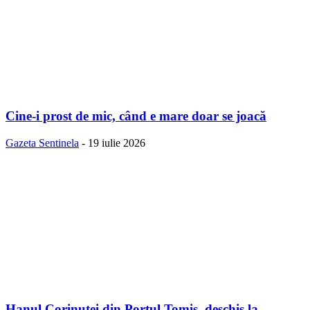
Cine-i prost de mic, când e mare doar se joacă
Gazeta Sentinela
-
19 iulie 2026
Hanul Corinuței din Portul Tomis, deschis la