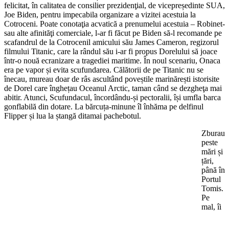
felicitat, în calitatea de consilier prezidenţial, de vicepreședinte SUA,
Joe Biden, pentru impecabila organizare a vizitei acestuia la
Cotroceni. Poate conotaţia acvatică a prenumelui acestuia – Robinet-
sau alte afinităţi comerciale, l-ar fi făcut pe Biden să-l recomande pe
scafandrul de la Cotrocenil amicului său James Cameron, regizorul
filmului Titanic, care la rândul său i-ar fi propus Dorelului să joace
într-o nouă ecranizare a tragediei maritime. În noul scenariu, Onaca
era pe vapor și evita scufundarea. Călătorii de pe Titanic nu se
înecau, mureau doar de râs ascultând poveștile marinărești istorisite
de Dorel care înghețau Oceanul Arctic, taman când se dezgheţa mai
abitir. Atunci, Scufundacul, încordându-și pectoralii, își umfla barca
gonflabilă din dotare. La bărcuța-minune îl înhăma pe delfinul
Flipper și lua la ștangă ditamai pachebotul.
Zburau
peste
mări și
țări,
până în
Portul
Tomis.
Pe
mal, îi