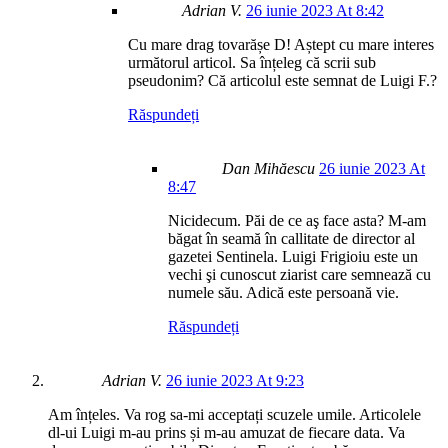
Adrian V.
26 iunie 2023 At 8:42
Cu mare drag tovarășe D! Aștept cu mare interes
următorul articol. Sa înțeleg că scrii sub
pseudonim? Că articolul este semnat de Luigi F.?
Răspundeți
Dan Mihăescu
26 iunie 2023 At
8:47
Nicidecum. Păi de ce aş face asta? M-am
băgat în seamă în callitate de director al
gazetei Sentinela. Luigi Frigioiu este un
vechi şi cunoscut ziarist care semnează cu
numele său. Adică este persoană vie.
Răspundeți
Adrian V.
26 iunie 2023 At 9:23
Am înțeles. Va rog sa-mi acceptați scuzele umile. Articolele
dl-ui Luigi m-au prins și m-au amuzat de fiecare data. Va