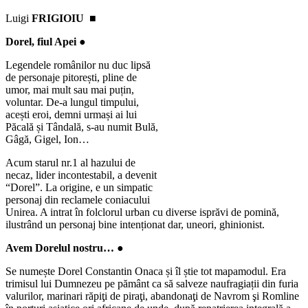
Luigi
FRIGIOIU ■
Dorel, fiul Apei ●
Legendele românilor nu duc lipsă
de personaje pitorești, pline de
umor, mai mult sau mai puțin,
voluntar. De-a lungul timpului,
acești eroi, demni urmași ai lui
Păcală și Tândală, s-au numit Bulă,
Gâgă, Gigel, Ion…
Acum starul nr.1 al hazului de
necaz, lider incontestabil, a devenit
“Dorel”. La origine, e un simpatic
personaj din reclamele coniacului
Unirea. A intrat în folclorul urban cu diverse isprăvi de pomină,
ilustrând un personaj bine intenționat dar, uneori, ghinionist.
Avem Dorelul nostru… ●
Se numește Dorel Constantin Onaca și îl știe tot mapamodul. Era
trimisul lui Dumnezeu pe pământ ca să salveze naufragiații din furia
valurilor, marinari răpiţi de piraţi, abandonaţi de Navrom şi Romline