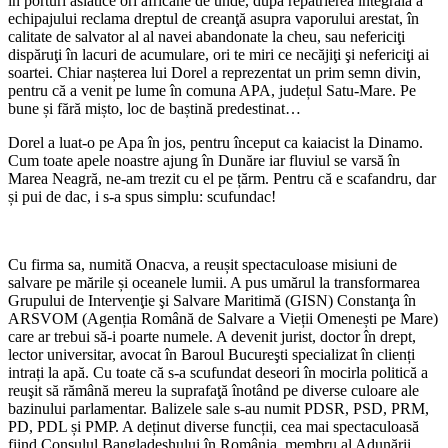
în porturi asiatice ori africane de unde, după repatrierea integrală a
echipajului reclama dreptul de creanţă asupra vaporului arestat, în
calitate de salvator al al navei abandonate la cheu, sau nefericiţi
dispăruţi în lacuri de acumulare, ori te miri ce necăjiţi şi nefericiţi ai
soartei. Chiar nașterea lui Dorel a reprezentat un prim semn divin,
pentru că a venit pe lume în comuna APA, județul Satu-Mare. Pe
bune și fără mișto, loc de baștină predestinat…
Dorel a luat-o pe Apa în jos, pentru început ca kaiacist la Dinamo.
Cum toate apele noastre ajung în Dunăre iar fluviul se varsă în
Marea Neagră, ne-am trezit cu el pe țărm. Pentru că e scafandru, dar
și pui de dac, i s-a spus simplu: scufundac!
Cu firma sa, numită Onacva, a reușit spectaculoase misiuni de
salvare pe mările și oceanele lumii. A pus umărul la transformarea
Grupului de Intervenţie şi Salvare Maritimă (GISN) Constanţa în
ARSVOM (Agenția Română de Salvare a Vieții Omenești pe Mare)
care ar trebui să-i poarte numele. A devenit jurist, doctor în drept,
lector universitar, avocat în Baroul Bucureşti specializat în clienți
intrați la apă. Cu toate că s-a scufundat deseori în mocirla politică a
reuşit să rămână mereu la suprafaţă înotând pe diverse culoare ale
bazinului parlamentar. Balizele sale s-au numit PDSR, PSD, PRM,
PD, PDL și PMP. A deținut diverse funcții, cea mai spectaculoasă
fiind Consulul Bangladeshului în România, membru al Adunării