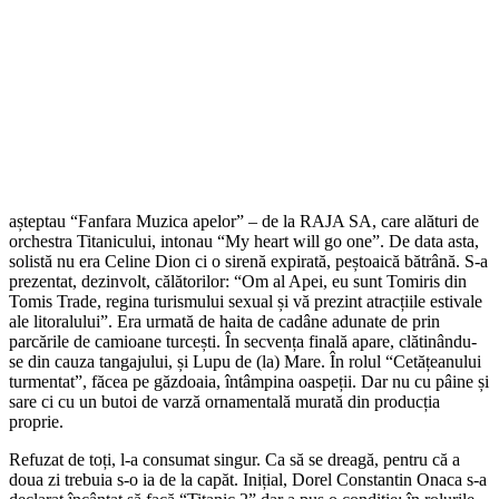
așteptau “Fanfara Muzica apelor” – de la RAJA SA, care alături de
orchestra Titanicului, intonau “My heart will go one”. De data asta,
solistă nu era Celine Dion ci o sirenă expirată, peștoaică bătrână. S-a
prezentat, dezinvolt, călătorilor: “Om al Apei, eu sunt Tomiris din
Tomis Trade, regina turismului sexual și vă prezint atracțiile estivale
ale litoralului”. Era urmată de haita de cadâne adunate de prin
parcările de camioane turcești. În secvența finală apare, clătinându-
se din cauza tangajului, și Lupu de (la) Mare. În rolul “Cetățeanului
turmentat”, făcea pe găzdoaia, întâmpina oaspeții. Dar nu cu pâine și
sare ci cu un butoi de varză ornamentală murată din producția
proprie.
Refuzat de toți, l-a consumat singur. Ca să se dreagă, pentru că a
doua zi trebuia s-o ia de la capăt. Inițial, Dorel Constantin Onaca s-a