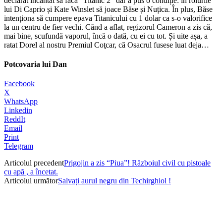
declarat încântat să facă “Titanic 2” dar a pus o condiție: în rolurile
lui Di Caprio și Kate Winslet să joace Băse și Nuțica. În plus, Băse
intenționa să cumpere epava Titanicului cu 1 dolar ca s-o valorifice
la un centru de fier vechi. Când a aflat, regizorul Cameron a zis că,
mai bine, scufundă vaporul, încă o dată, cu ei cu tot. Și uite așa, a
ratat Dorel al nostru Premiul Coţcar, că Osacrul fusese luat deja…
Potcovaria lui Dan
Facebook
X
WhatsApp
Linkedin
ReddIt
Email
Print
Telegram
Articolul precedent
Prigojin a zis “Piua”! Războiul civil cu pistoale
cu apă , a încetat.
Articolul următor
Salvați aurul negru din Techirghiol !