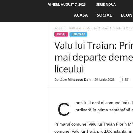
VINERI, AUGUST 7, 2026
SERIE NOUĂ
S
ACASĂ
SOCIAL
ECON
e
n
Acasă
Utilitare
Valu lui Traian: Primăria şi Con
t
SOCIAL
UTILITARE
i
Valu lui Traian: Pr
n
e
mai departe demer
l
a
liceului
.
r
De către
Mihaescu Dan
-
29 iunie 2023
581
o
C
onsiliul Local al comunei Valu 
ordinară în prima săptămână di
Primarul comunei Valu lui Traian Florin Mi
comunei Valu lui Traian, jud.Constanţa, în c