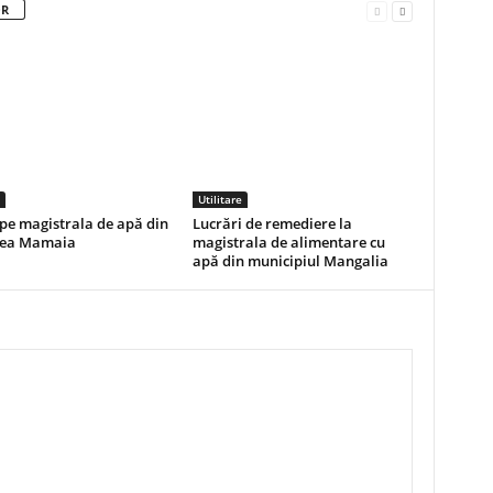
OR
Utilitare
pe magistrala de apă din
Lucrări de remediere la
nea Mamaia
magistrala de alimentare cu
apă din municipiul Mangalia