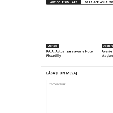
ARTICOLE SIMILARE
DE LA ACELAȘI AUT
Utilitare
Utilitare
RAJA: Actualizare avarie Hotel
Avarie 
Piccadilly
stațiu
LĂSAȚI UN MESAJ