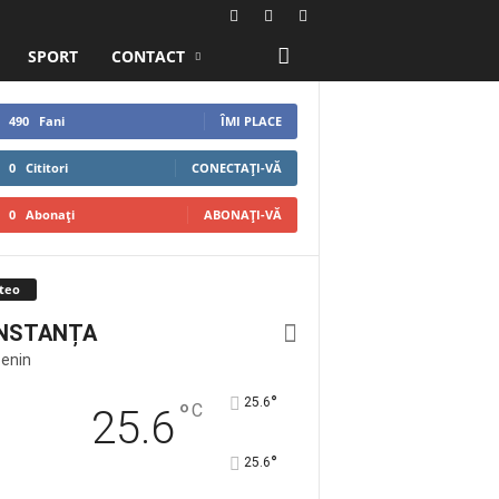
SPORT
CONTACT
490
Fani
ÎMI PLACE
0
Cititori
CONECTAȚI-VĂ
0
Abonați
ABONAȚI-VĂ
teo
NSTANȚA
Senin
°
25.6
°
C
25.6
°
25.6