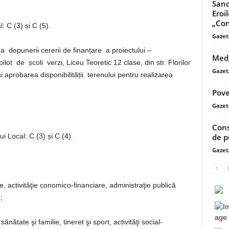
Sanc
Eroi
„Con
: C (3) și C (5).
Gazet
depunerii cererii de finanțare a proiectului –
Medg
lot de școli verzi, Liceu Teoretic 12 clase, din str. Florilor
Gazet
 aprobarea disponibilității terenului pentru realizarea
Pove
Gazet
Cons
de p
Local: C (3) și C (4).
Gazet
tivităţie conomico-financiare, administraţie publică
;
te şi familie, tineret şi sport, activităţi social-