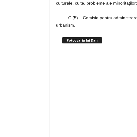
culturale, culte, probleme ale minorităţilor;
C (5) – Comisia pentru administrarea dom
urbanism.
Potcovaria lui Dan