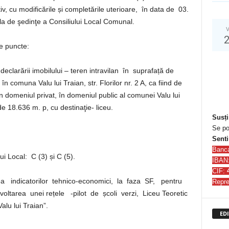
v, cu modificările și completările uterioare, în data de 03.
la de şedinţe a Consiliului Local Comunal.
V
le puncte:
eclarării imobilului – teren intravilan în suprafață de
 comuna Valu lui Traian, str. Florilor nr. 2 A, ca fiind de
din domeniul privat, în domeniul public al comunei Valu lui
de 18.636 m. p, cu destinaţie- liceu.
Susți
Se po
Senti
Banc
 Local: C (3) și C (5).
IBAN
CIF:
a indicatorilor tehnico-economici, la faza SF, pentru
Repre
ezvoltarea unei rețele -pilot de școli verzi, Liceu Teoretic
alu lui Traian”.
EDI