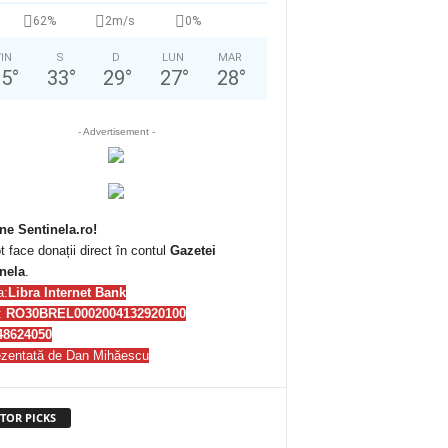
62%
2m/s
0%
IN
S
D
LUN
MAR
25
°
33
°
29
°
27
°
28
°
- Advertisement -
ne Sentinela.ro!
t face donații direct în contul
Gazetei
nela
.
a:
Libra Internet Bank
:
RO30BREL0002004132920100
48624050
zentată de Dan Mihăescu
TOR PICKS