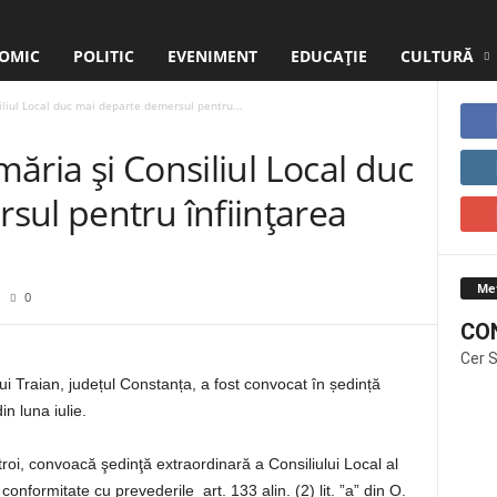
OMIC
POLITIC
EVENIMENT
EDUCAŢIE
CULTURĂ
siliul Local duc mai departe demersul pentru...
imăria şi Consiliul Local duc
sul pentru înfiinţarea
Me
0
CO
Cer 
lui Traian, județul Constanța, a fost convocat în ședință
n luna iulie.
troi, convoacă şedinţă extraordinară a Consiliului Local al
onformitate cu prevederile art. 133 alin. (2) lit. ”a” din O.