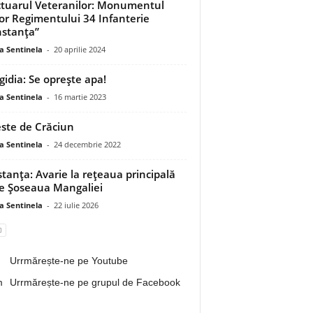
tuarul Veteranilor: Monumentul
lor Regimentului 34 Infanterie
stanța”
a Sentinela
-
20 aprilie 2024
idia: Se oprește apa!
a Sentinela
-
16 martie 2023
ste de Crăciun
a Sentinela
-
24 decembrie 2022
tanța: Avarie la rețeaua principală
e Șoseaua Mangaliei
a Sentinela
-
22 iulie 2026
Urrmărește-ne pe Youtube
Urrmărește-ne pe grupul de Facebook