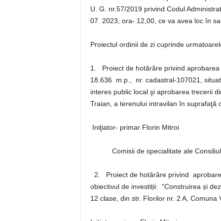
U. G. nr.57/2019 privind Codul Administrati
07. 2023, ora- 12,00, ce va avea loc în sa
Proiectul ordinii de zi cuprinde urmatoare
1. Proiect de hotărâre privind aprobarea d
18.636 m.p., nr. cadastral-107021, situat în
interes public local şi aprobarea trecerii 
Traian, a terenului intravilan în suprafaţă 
Iniţiator- primar Florin Mitroi
Comisii de specialitate ale Consiliului
2. Proiect de hotărâre privind aprobare
obiectivul de investiții: ”Construirea și d
12 clase, din str. Florilor nr. 2 A, Comuna V