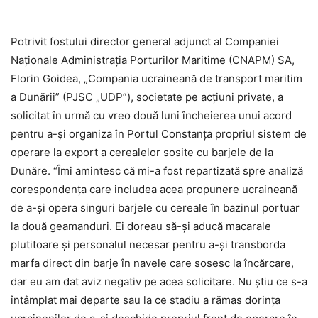
Potrivit fostului director general adjunct al Companiei
Naționale Administrația Porturilor Maritime (CNAPM) SA,
Florin Goidea, „Compania ucraineană de transport maritim
a Dunării” (PJSC „UDP”), societate pe acțiuni private, a
solicitat în urmă cu vreo două luni încheierea unui acord
pentru a-și organiza în Portul Constanța propriul sistem de
operare la export a cerealelor sosite cu barjele de la
Dunăre. “Îmi amintesc că mi-a fost repartizată spre analiză
corespondența care includea acea propunere ucraineană
de a-și opera singuri barjele cu cereale în bazinul portuar
la două geamanduri. Ei doreau să-și aducă macarale
plutitoare și personalul necesar pentru a-și transborda
marfa direct din barje în navele care sosesc la încărcare,
dar eu am dat aviz negativ pe acea solicitare. Nu știu ce s-a
întâmplat mai departe sau la ce stadiu a rămas dorința