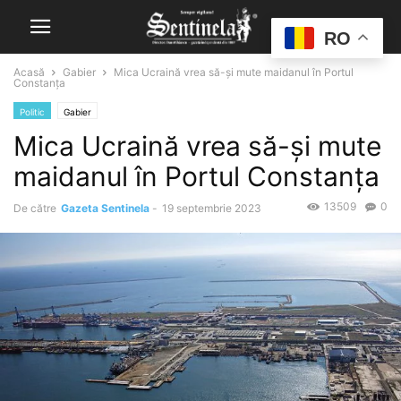
RO
Acasă
Gabier
Mica Ucraină vrea să-și mute maidanul în Portul
Constanța
Politic
Gabier
Mica Ucraină vrea să-și mute
maidanul în Portul Constanța
13509
0
De către
Gazeta Sentinela
-
19 septembrie 2023