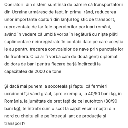
Operatorii din sistem sunt însă de părere că transportatorii
din Ucraina urmăresc de fapt, în primul rând, reducerea
unor importante costuri din lanțul logistic de transport,
reprezentate de tarifele operatorilor portuari români,
având în vedere că umblă vorba în legătură cu niște plăți
suplimentare neînregistrate în contabilitate pe care aceștia
le au pentru trecerea convoaielor de nave prin punctele lor
de frontieră. Cică ar fi vorba cam de două genți diplomat
doldora de bani pentru fiecare barjă încărcată la
capacitatea de 2000 de tone.
Și dacă mai punem la socoteală și faptul că fermierii
ucraineni își vând grâul, spre exemplu, la 40/50 bani kg, în
România, la jumătate de preț față de cel autohton (80/90
bani kg), te întrebi cum o scot la capăt vecinii noștri din
nord cu cheltuielile pe întregul lanț de producție și
transport?