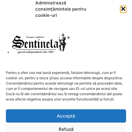
Administrează
consimțămintele pentru
Acest site folosește Akismet pentru a reduce spamul.
Află cum
cookie-uri
sunt procesate datele comentariilor tale
.
DESPRE NOI
Pentru a oferi cea mai bună experiență, folosim tehnologii, cum ar fi
cookie-uri, pentru a stoca și/sau accesa informațiile despre dispozitive.
Contactați-ne:
redactia@sentinela.ro
Consimțământul pentru aceste tehnologii ne permite să procesăm date,
cum ar fi comportamentul de navigare sau ID-uri unice pe acest site.
Dacă nu îți dai consimțământul sau îți retragi consimțământul dat poate
URMAȚI-NE
avea afecte negative asupra unor anumite funcționalități și funcții.
Acceptă
Refuză