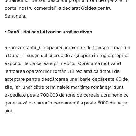
ucrainenilor de a-și deschide propriul front de operare în
portul nostru comercial”, a declarat Goidea pentru
Sentinela.
• Dacă-i dai nas lui Ivan se urcă pe divan
Reprezentanții „Companiei ucrainene de transport maritim
a Dunării” susțin solicitarea de a-și opera în regie proprie
exporturile de cereale prin Portul Constanța motivând
lentoarea operatorilor români. Ei reclamă că timpul de
așteptare pentru descărcarea unei barje depășește 60 de
zile, iar lunar către terminalele maritime românești sunt
expediate peste 700.000 de tone de cereale ucrainene ce
generează blocarea în permanență a peste 6000 de barje,
aici.