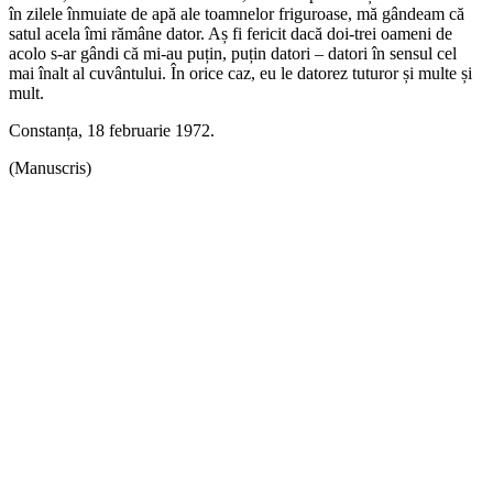
în zilele înmuiate de apă ale toamnelor friguroase, mă gândeam că
satul acela îmi rămâne dator. Aș fi fericit dacă doi-trei oameni de
acolo s-ar gândi că mi-au puțin, puțin datori – datori în sensul cel
mai înalt al cuvântului. În orice caz, eu le datorez tuturor și multe și
mult.
Constanța, 18 februarie 1972.
(Manuscris)