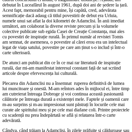
debutat în Luceafărul în august 1961, după doi ani de ședere la țară.
Acest fapt, memorabil pentru mine, își capătă, cred, adevărata
semnificație dacă adaug că titlul povestirii de debut era Urluia,
numele unui sat aflat la doi kilometri de Adamclisi. În anii imediat
următori, am colaborat la diverse reviste precum și la volumele
colective publicate sub egida Casei de Creație Constanța, mai ales
cu povestiri de inspirație rurală. În primul număr al revistei Tomis
am semnat, de asemenea, o povestire al cărei erou era un intelectual
legat de viața satului, povestire pe care am ținut s-o includ și într-o
carte ulterioară.
De atunci am publicat din ce în ce mai rar literatură de inspirație
rurală, dar mi-am manifestat interesul constant față de sat scriind
articole despre efervescența lui culturală.
Plecarea din Adamclisi nu a însemnat ruperea definitivă de lumea
lui muncitoare și onestă. M-am reîntors ades în mijlocul ei, între timp
am cutreierat întreaga Dobroge și voi continua această pasionantă
călătorie pe întreaga durată a existenței mele. Faptele și oamenii care
m-au surprins și m-au impresionat sunt păstrați în locurile cele mai
curate ale spiritului meu și pe cele mai diafane coli. Printre proiectele
cu scadență nu prea îndepărtată se află și relatarea într-o carte
adevărată.
Cândva, când trăiam la Adamclisi, în zilele prăfuite și călduroase sau