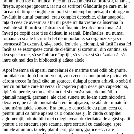
primul meu loc de muncă. Plecam la Adamclisi ca profesor, tânăr și,
firește, aproape ignorant, iar nu ca scriitor! Gândurile pe care mi le
făceam în timp ce înghițeam praf și contemplam peisajul dobrogean
învăluit în auriul toamnei, erau complet deosebite, chiar anapoda,
față d ceea ce aveam să aflu nu peste multă vreme că însemna în
realitate să fii profesor într-un sat. Înainte de orice, însemna să-i
înveți pe copiii care ți se dădeau în seamă. Bineînțeles, nu numai
româna ci și alte lucruri la fel de importante: să organizeze și să
pornească în excursii, să-și spele lenjeria și ciorapii, să facă în așa fel
încât să se estompeze corul de clefăituri și sorbituri, din cantină, să
dea spectacole, să se îmbrace îngrijit, să viseze și să năzuiască, să
intre cât mai des în bibliotecă și atâtea altele.
Apoi însemna să aparții cancelariei de mărime unei odăi obișnuite,
mobilate cu: două birouri vechi, vreo zece scaune printre picioarele
cărora trecea în fugă câte un șoarece, dulapul pentru arhivă, o sobă d
fier cu burlane care traversau încăperea puțin deasupra capetelor și,
lipită de perete, semn al distincției și nemăsuratei demnități, o
pianină neagră, germană, ale cărei sunete nu le-am auzit niciodată
deoarece, pe cât de onorabilă îi era înfățișarea, pe atât de ruinate îi
erau măruntaiele sonore. Era totuși o cancelarie cu pian, ceea ce
pentru unul ca mine apărea ca o consolare și, în ciuda cumplitei
aglomerații, admirabilii mei colegi aveau dexteritatea de a găsi spații
pentru a se strecura spre scaune, spre sertarul cu cataloage, spre
mutele anunțuri, tabele, planificări, planuri, grafice etc, care