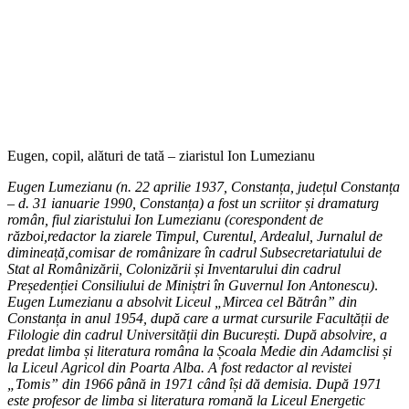
Eugen, copil, alături de tată – ziaristul Ion Lumezianu
Eugen Lumezianu (n. 22 aprilie 1937, Constanța, județul Constanța
– d. 31 ianuarie 1990, Constanța) a fost un scriitor și dramaturg
român, fiul ziaristului Ion Lumezianu (corespondent de
război,redactor la ziarele Timpul, Curentul, Ardealul, Jurnalul de
dimineață,comisar de românizare în cadrul Subsecretariatului de
Stat al Românizării, Colonizării și Inventarului din cadrul
Președenției Consiliului de Miniștri în Guvernul Ion Antonescu)
.
Eugen Lumezianu a absolvit Liceul „Mircea cel Bătrân” din
Constanța in anul 1954, după care a urmat cursurile Facultății de
Filologie din cadrul Universității din București. După absolvire, a
predat limba și literatura româna la Școala Medie din Adamclisi și
la Liceul Agricol din Poarta Alba. A fost redactor al revistei
„Tomis” din 1966 până in 1971 când își dă demisia. După 1971
este profesor de limba si literatura romană la Liceul Energetic