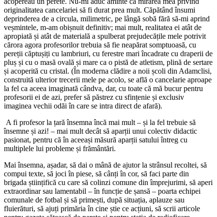
acopereau un perete. Nu-mi aduc aminte ca mirarea mea privind
originalitatea cancelariei să fi durat prea mult. Căpătând însumi
deprinderea de a circula, milimetric, pe lângă sobă fără să-mi aprind
veșmintele, m-am obișnuit definitiv; mai mult, realitatea ei atât de
apropiată și atât de materială a spulberat prejudecățile mele potrivit
cărora agora profesorilor trebuia să fie neapărat somptuoasă, cu
pereții căptușiți cu lambriuri, cu ferestre mari încadrate cu draperii de
pluș și cu o masă ovală și mare ca o pistă de atletism, plină de sertare
și acoperită cu cristal. (În moderna clădire a noii școli din Adamclisi,
construită ulterior trecerii mele pe acolo, se află o cancelarie aproape
la fel ca aceea imaginată cândva, dar, cu toate că mă bucur pentru
profesorii ei de azi, prefer să păstrez cu sfințenie și exclusiv
imaginea vechii odăi în care se intra direct de afară).
A fi profesor la țară însemna încă mai mult – și la fel trebuie să
însemne și azi! – mai mult decât să aparții unui colectiv didactic
pasionat, pentru că în aceeași măsură aparții satului întreg cu
multiplele lui probleme și frământări.
Mai însemna, așadar, să dai o mână de ajutor la strânsul recoltei, să
compui texte, să joci în piese, să cânți în cor, să faci parte din
brigada științifică cu care să colinzi comune din împrejurimi, să aperi
extraordinar sau lamentabil – în funcție de șansă – poarta echipei
comunale de fotbal și să primești, după situația, aplauze sau
fluierături, să ajuți primăria în cine știe ce acțiuni, să scrii articole