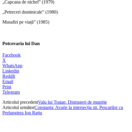
„Capcana de nichel” (1979)
„Petreceri duminicale” (1980)
Musafiri pe viață” (1985)
Potcovaria lui Dan
Facebook
X
WhatsApp
Linkedin
ReddIt
Email
Print
Telegram
Articolul precedent
Valu lui Traian: Distrugeri de muniție
Articolul următor
Constanța: Avarie la intersecția str. Pescarilor cu
Prelungirea Ion Rațiu