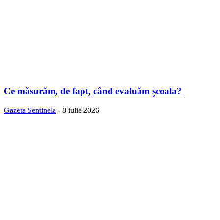
Ce măsurăm, de fapt, când evaluăm școala?
Gazeta Sentinela
-
8 iulie 2026