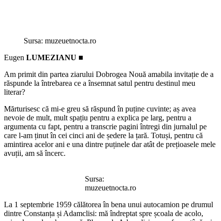
Sursa: muzeuetnocta.ro
Eugen
LUMEZIANU
■
Am primit din partea ziarului Dobrogea Nouă amabila invitație de a
răspunde la întrebarea ce a însemnat satul pentru destinul meu
literar?
Mărturisesc că mi-e greu să răspund în puține cuvinte; aș avea
nevoie de mult, mult spațiu pentru a explica pe larg, pentru a
argumenta cu fapt, pentru a transcrie pagini întregi din jurnalul pe
care l-am ținut în cei cinci ani de ședere la țară. Totuși, pentru că
amintirea acelor ani e una dintre puținele dar atât de prețioasele mele
avuții, am să încerc.
Sursa:
muzeuetnocta.ro
La 1 septembrie 1959 călătorea în bena unui autocamion pe drumul
dintre Constanța și Adamclisi: mă îndreptat spre școala de acolo,