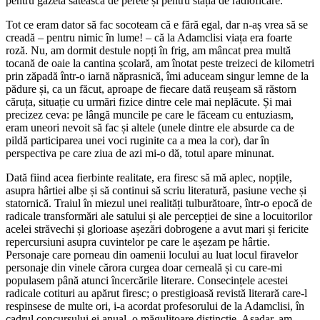
pentru gazeta sătească de perete și pentru stația de radioficare.
Tot ce eram dator să fac socoteam că e fără egal, dar n-aș vrea să se
creadă – pentru nimic în lume! – că la Adamclisi viața era foarte
roză. Nu, am dormit destule nopți în frig, am mâncat prea multă
tocană de oaie la cantina școlară, am înotat peste treizeci de kilometri
prin zăpadă într-o iarnă năprasnică, îmi aduceam singur lemne de la
pădure și, ca un făcut, aproape de fiecare dată reușeam să răstorn
căruța, situație cu urmări fizice dintre cele mai neplăcute. Și mai
precizez ceva: pe lângă muncile pe care le făceam cu entuziasm,
eram uneori nevoit să fac și altele (unele dintre ele absurde ca de
pildă participarea unei voci ruginite ca a mea la cor), dar în
perspectiva pe care ziua de azi mi-o dă, totul apare minunat.
Dată fiind acea fierbinte realitate, era firesc să mă aplec, nopțile,
asupra hârtiei albe și să continui să scriu literatură, pasiune veche și
statornică. Traiul în miezul unei realități tulburătoare, într-o epocă de
radicale transformări ale satului și ale percepției de sine a locuitorilor
acelei străvechi și glorioase așezări dobrogene a avut mari și fericite
repercursiuni asupra cuvintelor pe care le așezam pe hârtie.
Personaje care porneau din oamenii locului au luat locul firavelor
personaje din vinele cărora curgea doar cerneală și cu care-mi
populasem până atunci încercările literare. Consecințele acestei
radicale cotituri au apărut firesc; o prestigioasă revistă literară care-l
respinsese de multe ori, i-a acordat profesorului de la Adamclisi, în
cadrul concursului ei anual, o măgulitoare distincție. Așadar, am