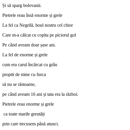
Și să sparg bolovanii.
Pietrele erau însă enorme și grele
La fel ca Negrilă, boul nostru cel chior
Care m-a călcat cu copita pe piciorul gol
Pe când aveam doar șase ani.
La fel de enorme și grele
cum era carul încărcat cu grâu
proptit de mine cu furca
să nu se răstoarne,
pe când aveam 16 ani și tata era la război.
Pietrele erau enorme și grele
ca toate marile greutăți
prin care trecusem până atunci.