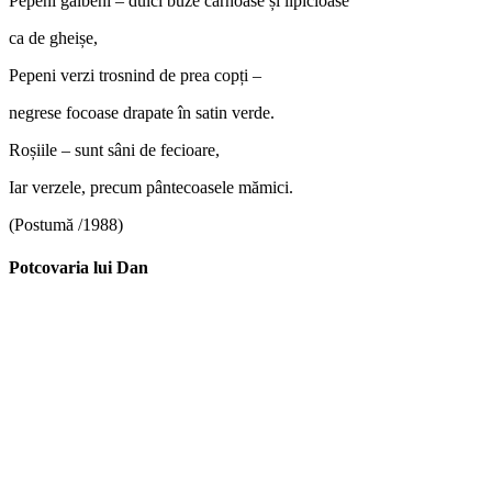
Pepeni galbeni – dulci buze cărnoase și lipicioase
ca de gheișe,
Pepeni verzi trosnind de prea copți –
negrese focoase drapate în satin verde.
Roșiile – sunt sâni de fecioare,
Iar verzele, precum pântecoasele mămici.
(Postumă /1988)
Potcovaria lui Dan