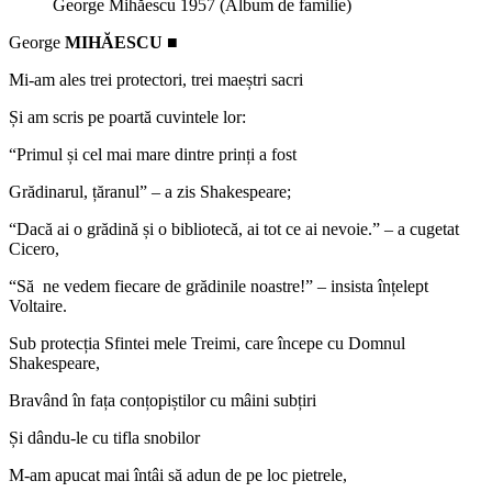
George Mihăescu 1957 (Album de familie)
George
MIHĂESCU
■
Mi-am ales trei protectori, trei maeștri sacri
Și am scris pe poartă cuvintele lor:
“Primul și cel mai mare dintre prinți a fost
Grădinarul, țăranul” – a zis Shakespeare;
“Dacă ai o grădină și o bibliotecă, ai tot ce ai nevoie.”
–
a cugetat
Cicero,
“Să ne vedem fiecare de grădinile noastre!”
–
insista înțelept
Voltaire.
Sub protecția Sfintei mele Treimi, care începe cu Domnul
Shakespeare,
Bravând în fața conțopiștilor cu mâini subțiri
Și dându-le cu tifla snobilor
M-am apucat mai întâi să adun de pe loc pietrele,