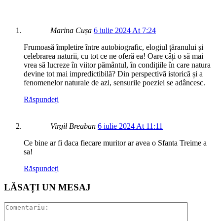
Marina Cușa
6 iulie 2024 At 7:24
Frumoasă împletire între autobiografic, elogiul țăranului și
celebrarea naturii, cu tot ce ne oferă ea! Oare câți o să mai
vrea să lucreze în viitor pământul, în condițiile în care natura
devine tot mai impredictibilă? Din perspectivă istorică și a
fenomenelor naturale de azi, sensurile poeziei se adâncesc.
Răspundeți
Virgil Breaban
6 iulie 2024 At 11:11
Ce bine ar fi daca fiecare muritor ar avea o Sfanta Treime a
sa!
Răspundeți
LĂSAȚI UN MESAJ