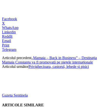
Facebook
X
WhatsApp
Linkedin
ReddIt
Email
Print
Telegram
Articolul precedent
„Mamaia – Back in Business” – Destinația
Mamaia Constanța va fi promovată pe piețele internaționale
Articolul următor
Privighecioara, castorul, lebede și pisici
Gazeta Sentinela
ARTICOLE SIMILARE